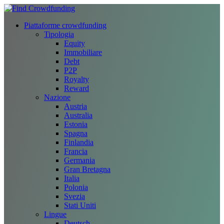
Piattaforme crowdfunding
Tipologia
Equity
Immobiliare
Debt
P2P
Royalty
Reward
Nazione
Austria
Australia
Estonia
Spagna
Finlandia
Francia
Germania
Gran Bretagna
Italia
Polonia
Svezia
Stati Uniti
Lingue
Deutsch