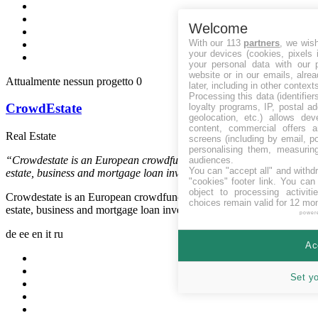
Welcome
With our 113
partners
, we wis
your devices (cookies, pixels 
your personal data with our p
website or in our emails, alre
Attualmente nessun progetto
0
later, including in other context
Processing this data (identifie
CrowdEstate
loyalty programs, IP, postal a
geolocation, etc.) allows dev
content, commercial offers
Real Estate
Estonia
screens (including by email, p
personalising them, measurin
“Crowdestate is an European crowdfunding platform offering real
audiences.
You can "accept all" and withd
estate, business and mortgage loan investment opportunities.”
"cookies" footer link
. You can 
object to processing activit
Crowdestate is an European crowdfunding platform offering real
choices remain valid for 12 mo
estate, business and mortgage loan investment opportunities.
power
de
ee
en
it
ru
Ac
Set y