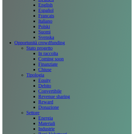
English
Español
Français
Italiano
Polski
Suomi
Svenska
Opportunità crowdfunding
Stato progetto
In raccolta
Coming soon
Finanziate
Chiuse
Tipologia
Equity
Debito
Convertibile
Revenue sharing
Reward
Donazione
Settore
Energia
Materiali
Industrie