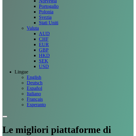
Norvegia
Portogallo
Polonia
Svezia
Stati Uniti
Valuta
AUD
CHF
EUR
GBP
HKD
SEK
USD
Lingue
English
Deutsch
Español
Italiano
Français
Esperanto
Le migliori
piattaforme
di