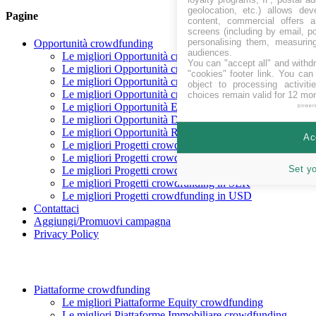
geolocation, etc.) allows dev
Pagine
content, commercial offers
screens (including by email, p
personalising them, measurin
Opportunità crowdfunding
audiences.
Le migliori Opportunità crowdfunding In raccolta
You can "accept all" and withd
Le migliori Opportunità crowdfunding Coming soon
"cookies" footer link
. You can 
Le migliori Opportunità crowdfunding finanziate
object to processing activit
Le migliori Opportunità crowdfunding rimborsate
choices remain valid for 12 mo
Le migliori Opportunità Equity crowdfunding
power
Le migliori Opportunità Debito crowdfunding
Le migliori Opportunità Reward crowdfunding
Ac
Le migliori Progetti crowdfunding in CHF
Le migliori Progetti crowdfunding in EUR
Set y
Le migliori Progetti crowdfunding in GBP
Le migliori Progetti crowdfunding in SEK
Le migliori Progetti crowdfunding in USD
Contattaci
Aggiungi/Promuovi campagna
Privacy Policy
Piattaforme crowdfunding
Le migliori Piattaforme Equity crowdfunding
Le migliori Piattaforme Immobiliare crowdfunding