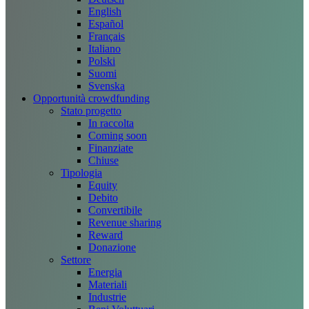
English
Español
Français
Italiano
Polski
Suomi
Svenska
Opportunità crowdfunding
Stato progetto
In raccolta
Coming soon
Finanziate
Chiuse
Tipologia
Equity
Debito
Convertibile
Revenue sharing
Reward
Donazione
Settore
Energia
Materiali
Industrie