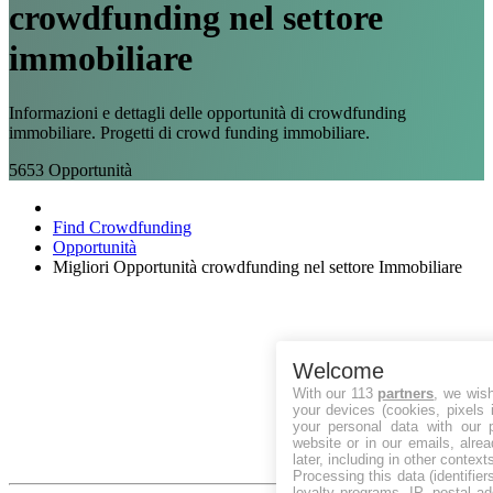
crowdfunding nel settore
immobiliare
Informazioni e dettagli delle opportunità di crowdfunding
immobiliare. Progetti di crowd funding immobiliare.
5653
Opportunità
Find Crowdfunding
Opportunità
Migliori Opportunità crowdfunding nel settore Immobiliare
Welcome
With our 113
partners
, we wis
your devices (cookies, pixels 
your personal data with our p
website or in our emails, alre
later, including in other context
Processing this data (identifie
loyalty programs, IP, postal a