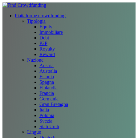
Piattaforme crowdfunding
Tipologia
Equity
Immobiliare
Debt
P2P
Royalty
Reward
Nazione
Austria
Australia
Estonia
Spagna
Finlandia
Francia
Germania
Gran Bretagna
Italia
Polonia
Svezia
Stati Uniti
Lingue
Deutsch