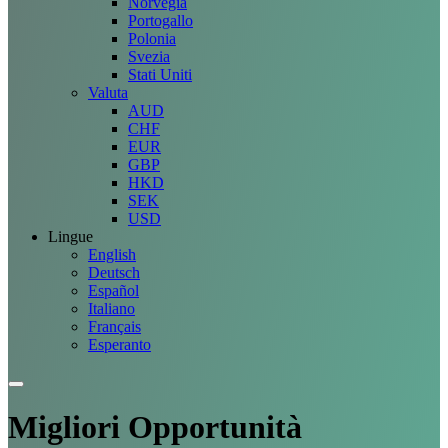
Norvegia
Portogallo
Polonia
Svezia
Stati Uniti
Valuta
AUD
CHF
EUR
GBP
HKD
SEK
USD
Lingue
English
Deutsch
Español
Italiano
Français
Esperanto
Migliori
Opportunità