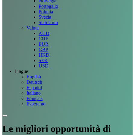
Norvegia
Portogallo
Polonia
Svezia
Stati Uniti
Valuta
AUD
CHF
EUR
GBP
HKD
SEK
USD
Lingue
English
Deutsch
Español
Italiano
Français
Esperanto
Le migliori
opportunità
di