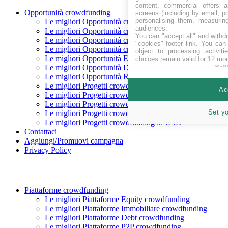
content, commercial offers
Opportunità crowdfunding
screens (including by email, p
personalising them, measurin
Le migliori Opportunità crowdfunding In raccolta
audiences.
Le migliori Opportunità crowdfunding Coming soon
You can "accept all" and withd
Le migliori Opportunità crowdfunding finanziate
"cookies" footer link
. You can 
Le migliori Opportunità crowdfunding rimborsate
object to processing activit
Le migliori Opportunità Equity crowdfunding
choices remain valid for 12 mo
Le migliori Opportunità Debito crowdfunding
power
Le migliori Opportunità Reward crowdfunding
Le migliori Progetti crowdfunding in CHF
Ac
Le migliori Progetti crowdfunding in EUR
Le migliori Progetti crowdfunding in GBP
Set y
Le migliori Progetti crowdfunding in SEK
Le migliori Progetti crowdfunding in USD
Contattaci
Aggiungi/Promuovi campagna
Privacy Policy
Piattaforme crowdfunding
Le migliori Piattaforme Equity crowdfunding
Le migliori Piattaforme Immobiliare crowdfunding
Le migliori Piattaforme Debt crowdfunding
Le migliori Piattaforme P2P crowdfunding