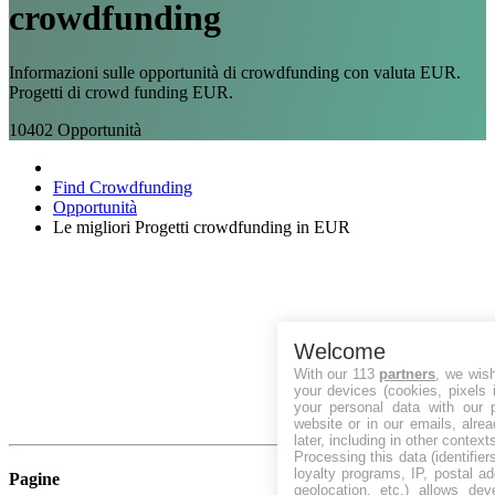
crowdfunding
Informazioni sulle opportunità di crowdfunding con valuta EUR.
Progetti di crowd funding EUR.
10402
Opportunità
Find Crowdfunding
Opportunità
Le migliori Progetti crowdfunding in EUR
Welcome
With our 113
partners
, we wis
your devices (cookies, pixels 
your personal data with our p
website or in our emails, alre
later, including in other context
Processing this data (identifie
loyalty programs, IP, postal a
Pagine
geolocation, etc.) allows dev