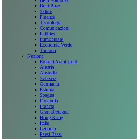
Beni Voluttuari
Beni Base
Salute
Finanza
Tecnologia
Comunicazioni
Utilities
Immobiliare
Economia Verde
Turismo
Nazione
Emirati Arabi Uniti
Austria
Australia
Svizzera
Germania
Estonia
Spagna
Finlandia
Francia
Gran Bretagna
Hong Kong
Italia
Lettonia
Paesi Bassi