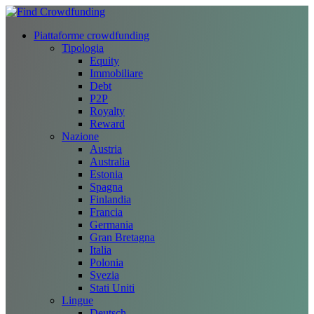
Piattaforme crowdfunding
Tipologia
Equity
Immobiliare
Debt
P2P
Royalty
Reward
Nazione
Austria
Australia
Estonia
Spagna
Finlandia
Francia
Germania
Gran Bretagna
Italia
Polonia
Svezia
Stati Uniti
Lingue
Deutsch