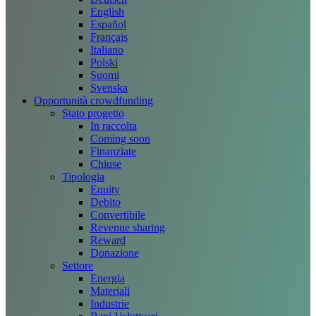
English
Español
Français
Italiano
Polski
Suomi
Svenska
Opportunità crowdfunding
Stato progetto
In raccolta
Coming soon
Finanziate
Chiuse
Tipologia
Equity
Debito
Convertibile
Revenue sharing
Reward
Donazione
Settore
Energia
Materiali
Industrie