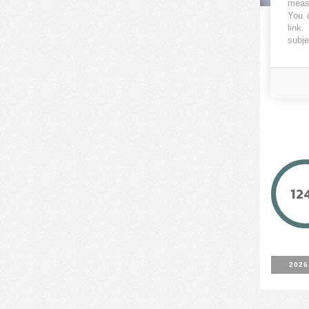
measu
You c
Effic
link
.
subje
ENER2
12
2026