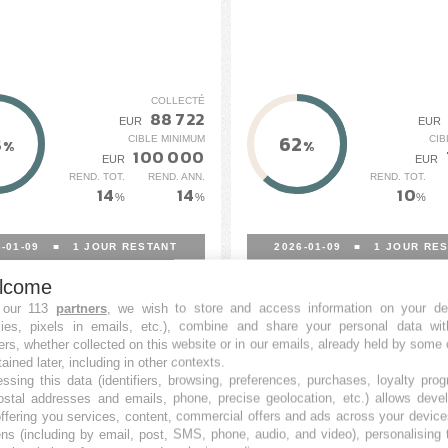
COLLECTÉ
88 722
EUR
EUR
8
62
CIBLE MINIMUM
CIB
%
%
100 000
EUR
EUR
REND. TOT.
REND. ANN.
REND. TOT.
14
14
10
%
%
%
-01-09
■
1
JOUR RESTANT
2026-01-09
■
1
JOUR RES
lcome
 our 113
partners
, we wish to store and access information on your de
kies, pixels in emails, etc.), combine and share your personal data wit
ers, whether collected on this website or in our emails, already held by some 
tained later, including in other contexts.
ssing this data (identifiers, browsing, preferences, purchases, loyalty pro
ostal addresses and emails, phone, precise geolocation, etc.) allows deve
ffering you services, content, commercial offers and ads across your devic
ns (including by email, post, SMS, phone, audio, and video), personalising