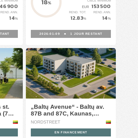
18
LE MINIMUM
CIBLE MINIMUM
%
46 900
153 500
EUR
REND. ANN.
REND. TOT.
REND. ANN.
14
12.83
14
%
%
%
TANT
2026-01-09
■
1
JOUR RESTANT
 st.
„Baltų Avenue“ - Baltų av.
 (7
87B and 87C, Kaunas,
Lithuania (8 stage)
NORDSTREET
EN FINANCEMENT