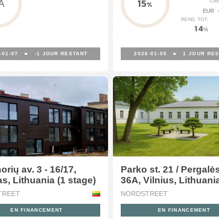
15
CIB
A
%
EUR
REND. TOT.
14
%
-01-07
■
-1
JOUR RESTANT
2026-01-09
■
1
JOUR RES
rių av. 3 - 16/17,
Parko st. 21 / Pergalės
s, Lithuania (1 stage)
36A, Vilnius, Lithuania
stage)
TREET
NORDSTREET
EN FINANCEMENT
EN FINANCEMENT