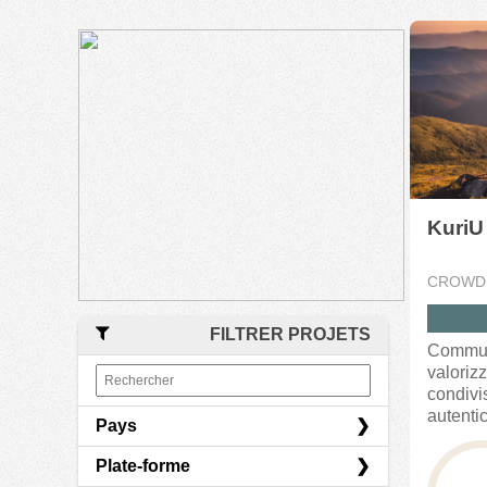
KuriU
CROWD
FILTRER PROJETS
Commun
valorizz
condivi
autenti
Pays
registrat
Plate-forme
Allemagne