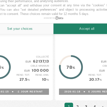
ring their performance, and analysing audiences.
an "accept all" and withdraw your consent at any time via the "cookies" 
ientamento Energetico
„Baltų Avenue“ - Balt
 You can also "set detailed preferences" and object to processing activiti
Industriale - Telcontrol S.r.l.
87B and 87C, Kaunas
ct to consent. These choices remain valid for 12 months 5 days.
Lithuania (9 stage)
powered by
CROWD
NORDSTREET
Set your choices
Accept all
EN FINANCEMENT
EN FINANCEMENT
COLLECTÉ
62 137,13
EUR
EUR
4
78
CIBLE MINIMUM
CIB
%
%
100 000
EUR
EUR
REND. TOT.
REND. ANN.
REND. TOT.
27.5
10
20.17
%
%
%
-01-15
■
-1
JOUR RESTANT
2026-01-18
■
6
JOURS RE
1
2
3
4
›