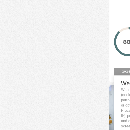
Seedrs
Trusters
Urbanitae
8
2026
We
With
(coo
partn
or ob
Proce
IP, p
and o
scree