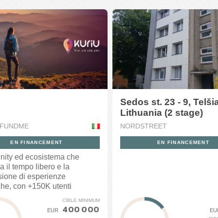
Sedos st. 23 - 9, Telšia
Lithuania (2 stage)
FUNDME
NORDSTREET
EN FINANCEMENT
EN FINANCEMENT
ity ed ecosistema che
a il tempo libero e la
sione di esperienze
che, con +150K utenti
i...
CIBLE MINIMUM
400 000
EUR
EU