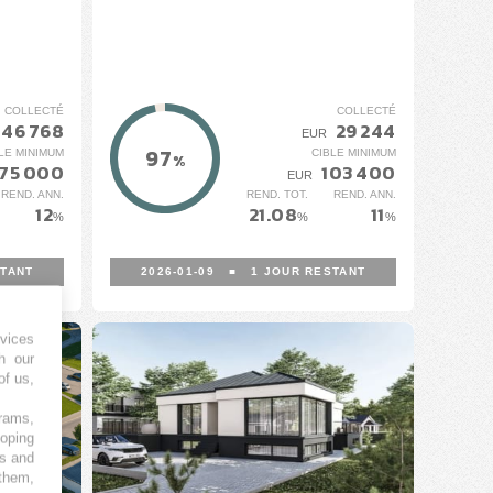
COLLECTÉ
COLLECTÉ
46 768
29 244
EUR
97
LE MINIMUM
CIBLE MINIMUM
%
75 000
103 400
EUR
REND. ANN.
REND. TOT.
REND. ANN.
12
21.08
11
%
%
%
TANT
2026-01-09
■
1
JOUR RESTANT
vices
h our
of us,
grams,
loping
es and
 them,