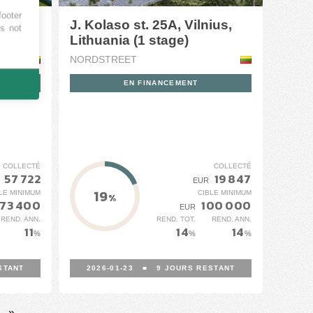
footer
ų av.
J. Kolaso st. 25A, Vilnius,
es not
,
Lithuania (1 stage)
NORDSTREET
EN FINANCEMENT
COLLECTÉ
COLLECTÉ
57 722
19 847
EUR
19
LE MINIMUM
CIBLE MINIMUM
%
73 400
100 000
EUR
REND. ANN.
REND. TOT.
REND. ANN.
11
14
14
%
%
%
STANT
2026-01-23
■
9
JOURS RESTANT
»