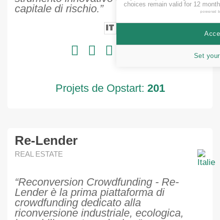
choices remain valid for 12 month
capitale di rischio.”
powered 
IT
Accep
Set your
Projets de Opstart:
201
Re-Lender
REAL ESTATE
“Reconversion Crowdfunding - Re-
Lender è la prima piattaforma di
crowdfunding dedicato alla
riconversione industriale, ecologica,