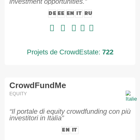
investment opportunities.”
DE
EE
EN
IT
RU
Projets de CrowdEstate:
722
CrowdFundMe
EQUITY
“Il portale di equity crowdfunding con più
investitori in Italia”
EN
IT