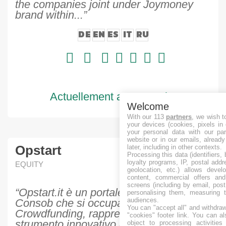
the companies joint under Joymoney
brand within...”
DE
EN
ES
IT
RU
Actuellement aucun projet
Welcome
With our 113
partners
, we wish t
your devices (cookies, pixels in
your personal data with our par
website or in our emails, alread
Opstart
later, including in other contexts.
Processing this data (identifiers,
loyalty programs, IP, postal add
EQUITY
geolocation, etc.) allows devel
content, commercial offers an
screens (including by email, pos
“Opstart.it è un portale autorizzato da
personalising them, measuring t
audiences.
Consob che si occupa di Equity
You can "accept all" and withdraw
Crowdfunding, rappresenta uno
"cookies" footer link
. You can al
strumento innovativo di raccolta di
object to processing activitie