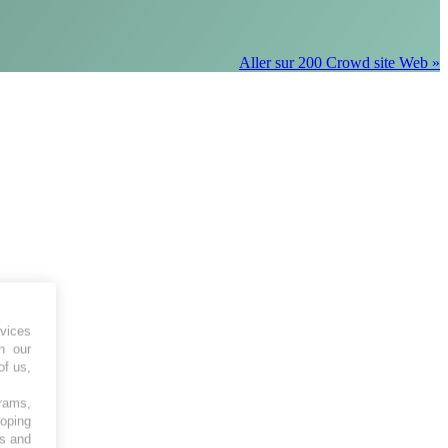
Aller sur 200 Crowd site Web »
vices
h our
of us,
grams,
loping
es and