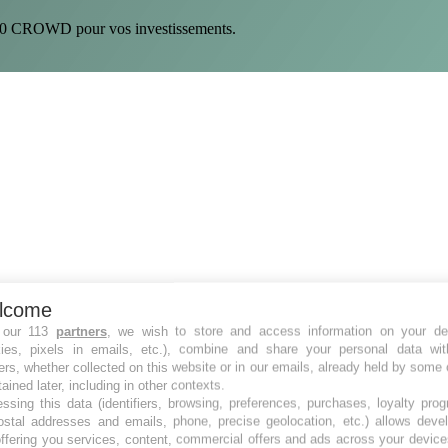
 200 CROWD pour vos investissements.
lcome
 our 113
partners
, we wish to store and access information on your de
kies, pixels in emails, etc.), combine and share your personal data wit
ers, whether collected on this website or in our emails, already held by some 
tained later, including in other contexts.
ssing this data (identifiers, browsing, preferences, purchases, loyalty pro
ostal addresses and emails, phone, precise geolocation, etc.) allows deve
ffering you services, content, commercial offers and ads across your devic