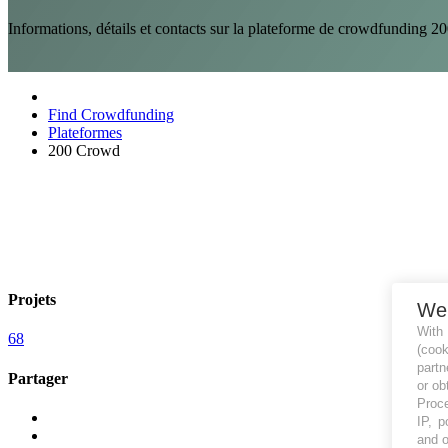
Informations, détails et contacts sur la plateforme de crowdfunding
Find Crowdfunding
Plateformes
200 Crowd
Projets
We
With
68
(coo
partn
Partager
or ob
Proce
IP, p
and o