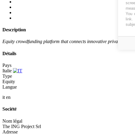
scree
measu
You c
link
.
subje
Description
Equity crowdfunding platform that connects innovative private compa
Détails
Pays
Italie
Type
Equity
Langue
it
en
Société
Nom légal
The ING Project Srl
Adresse