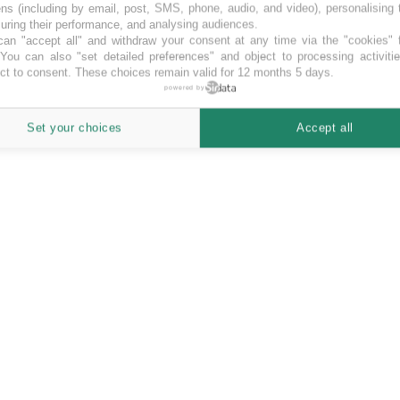
ns (including by email, post, SMS, phone, audio, and video), personalising
ring their performance, and analysing audiences.
an "accept all" and withdraw your consent at any time via the "cookies" 
 You can also "set detailed preferences" and object to processing activiti
ct to consent. These choices remain valid for 12 months 5 days.
powered by
nies and investors
Set your choices
Accept all