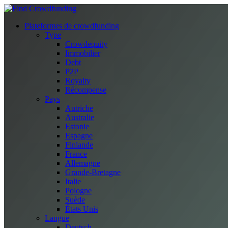
Plateformes de crowdfunding
Type
Crowdequity
Immobilier
Debt
P2P
Royalty
Récompense
Pays
Autriche
Australie
Estonie
Espagne
Finlande
France
Allemagne
Grande-Bretagne
Italie
Pologne
Suède
États Unis
Langue
Deutsch