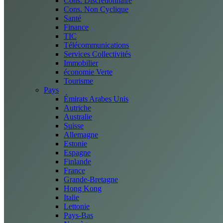
Cons. Discrétionnaire
Cons. Non Cyclique
Santé
Finance
TIC
Télécommunications
Services Collectivités
Immobilier
économie Verte
Tourisme
Pays
Émirats Arabes Unis
Autriche
Australie
Suisse
Allemagne
Estonie
Espagne
Finlande
France
Grande-Bretagne
Hong Kong
Italie
Lettonie
Pays-Bas