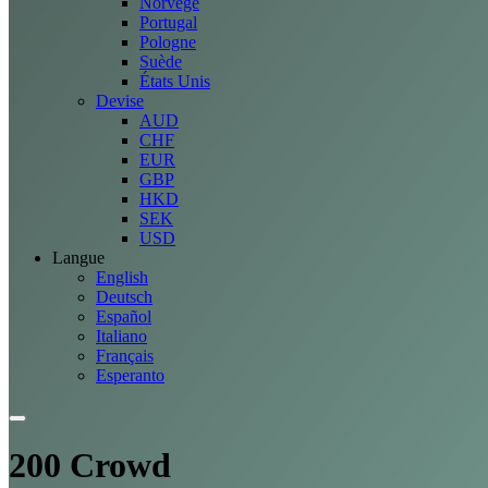
Norvège
Portugal
Pologne
Suède
États Unis
Devise
AUD
CHF
EUR
GBP
HKD
SEK
USD
Langue
English
Deutsch
Español
Italiano
Français
Esperanto
200 Crowd