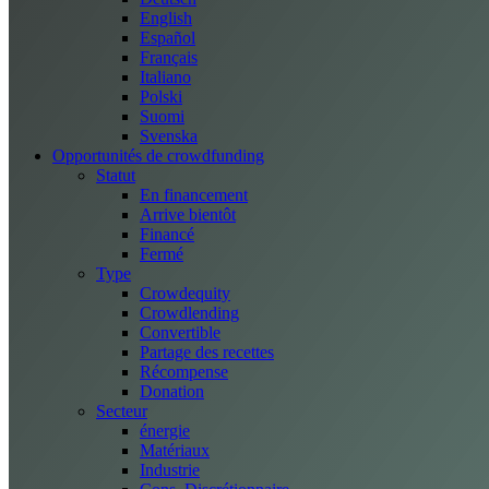
English
Español
Français
Italiano
Polski
Suomi
Svenska
Opportunités de crowdfunding
Statut
En financement
Arrive bientôt
Financé
Fermé
Type
Crowdequity
Crowdlending
Convertible
Partage des recettes
Récompense
Donation
Secteur
énergie
Matériaux
Industrie