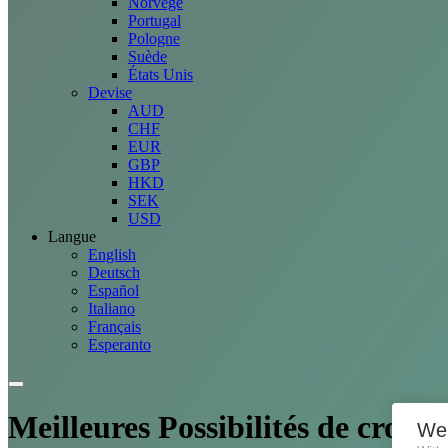
Norvège
Portugal
Pologne
Suède
États Unis
Devise
AUD
CHF
EUR
GBP
HKD
SEK
USD
Langue
English
Deutsch
Español
Italiano
Français
Esperanto
Meilleures
Possibilités
de crowdf
We