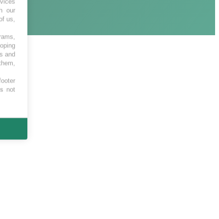
vices
h our
of us,
grams,
loping
es and
 them,
footer
es not