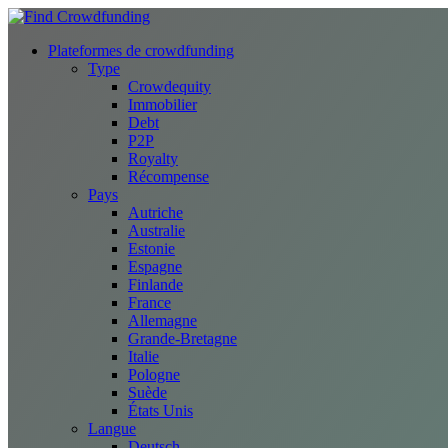
Plateformes de crowdfunding
Type
Crowdequity
Immobilier
Debt
P2P
Royalty
Récompense
Pays
Autriche
Australie
Estonie
Espagne
Finlande
France
Allemagne
Grande-Bretagne
Italie
Pologne
Suède
États Unis
Langue
Deutsch