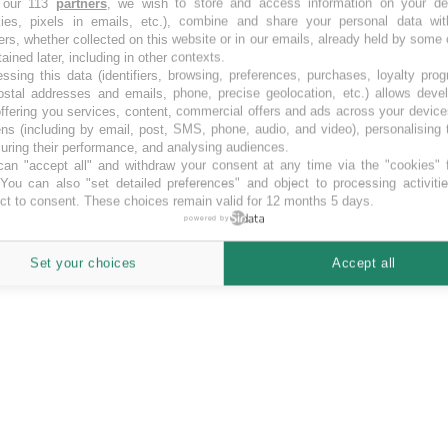
 our 113
partners
, we wish to store and access information on your de
kies, pixels in emails, etc.), combine and share your personal data wit
e de crowdfunding. Projets de crowdfunding économie vertes.
ers, whether collected on this website or in our emails, already held by some 
tained later, including in other contexts.
ssing this data (identifiers, browsing, preferences, purchases, loyalty pro
ostal addresses and emails, phone, precise geolocation, etc.) allows deve
ffering you services, content, commercial offers and ads across your devic
ns (including by email, post, SMS, phone, audio, and video), personalising
ring their performance, and analysing audiences.
an "accept all" and withdraw your consent at any time via the "cookies" 
 You can also "set detailed preferences" and object to processing activiti
ct to consent. These choices remain valid for 12 months 5 days.
powered by
Set your choices
Accept all