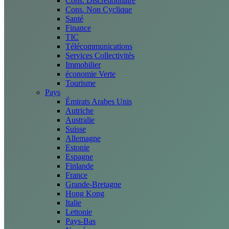
Cons. Discrétionnaire
Cons. Non Cyclique
Santé
Finance
TIC
Télécommunications
Services Collectivités
Immobilier
économie Verte
Tourisme
Pays
Émirats Arabes Unis
Autriche
Australie
Suisse
Allemagne
Estonie
Espagne
Finlande
France
Grande-Bretagne
Hong Kong
Italie
Lettonie
Pays-Bas