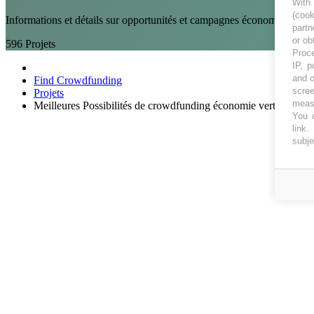
With
(coo
Informations et détails sur opportunités et campagnes économie vert
partn
or ob
596
Projets
Proce
IP, p
and o
Find Crowdfunding
scree
Projets
measu
Meilleures Possibilités de crowdfunding économie verte
You c
link
.
subje