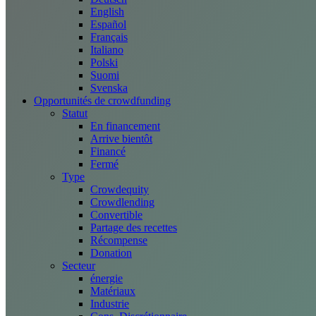
English
Español
Français
Italiano
Polski
Suomi
Svenska
Opportunités de crowdfunding
Statut
En financement
Arrive bientôt
Financé
Fermé
Type
Crowdequity
Crowdlending
Convertible
Partage des recettes
Récompense
Donation
Secteur
énergie
Matériaux
Industrie