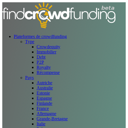
Plateformes de crowdfunding
Type
Crowdequity
Immobilier
Debt
P2P
Royalty
Récompense
Pays
Autriche
Australie
Estonie
Espagne
Finlande
France
Allemagne
Grande-Bretagne
Italie