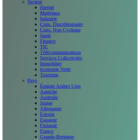
Secteur
énergie
Matériaux
Industrie
Cons. Discrétionnaire
Cons. Non Cyclique
Santé
Finance
TIC
Télécommunications
Services Collectivités
Immobilier
économie Verte
Tourisme
Pays
Émirats Arabes Unis
Autriche
Australie
Suisse
Allemagne
Estonie
Espagne
Finlande
France
Grande-Bretagne