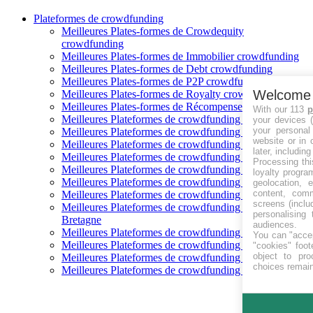
Plateformes de crowdfunding
Meilleures Plates-formes de Crowdequity
crowdfunding
Meilleures Plates-formes de Immobilier crowdfunding
Meilleures Plates-formes de Debt crowdfunding
Meilleures Plates-formes de P2P crowdfunding
Welcome
Meilleures Plates-formes de Royalty crowdfunding
Meilleures Plates-formes de Récompense crowdfunding
With our 113
p
Meilleures Plateformes de crowdfunding en Autriche
your devices (
your personal
Meilleures Plateformes de crowdfunding en Australie
website or in 
Meilleures Plateformes de crowdfunding en Estonie
later, including
Meilleures Plateformes de crowdfunding en Espagne
Processing thi
Meilleures Plateformes de crowdfunding en Finlande
loyalty progra
Meilleures Plateformes de crowdfunding en France
geolocation, 
content, com
Meilleures Plateformes de crowdfunding en Allemagne
screens (inclu
Meilleures Plateformes de crowdfunding en Grande-
personalising
Bretagne
audiences.
Meilleures Plateformes de crowdfunding en Italie
You can "accep
Meilleures Plateformes de crowdfunding en Pologne
"cookies" foote
object to pro
Meilleures Plateformes de crowdfunding en Suède
choices remain
Meilleures Plateformes de crowdfunding en États Unis