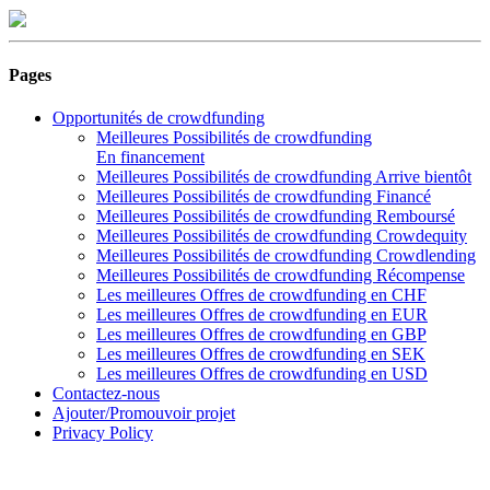
Pages
Opportunités de crowdfunding
Meilleures Possibilités de crowdfunding
En financement
Meilleures Possibilités de crowdfunding Arrive bientôt
Meilleures Possibilités de crowdfunding Financé
Meilleures Possibilités de crowdfunding Remboursé
Meilleures Possibilités de crowdfunding Crowdequity
Meilleures Possibilités de crowdfunding Crowdlending
Meilleures Possibilités de crowdfunding Récompense
Les meilleures Offres de crowdfunding en CHF
Les meilleures Offres de crowdfunding en EUR
Les meilleures Offres de crowdfunding en GBP
Les meilleures Offres de crowdfunding en SEK
Les meilleures Offres de crowdfunding en USD
Contactez-nous
Ajouter/Promouvoir projet
Privacy Policy