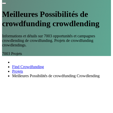
Meilleures
Possibilités
de
crowdfunding crowdlending
Informations et détails sur 7003 opportunités et campagnes
crowdlending de crowdfunding. Projets de crowdfunding
crowdlendings.
7003
Projets
Find Crowdfunding
Projets
Meilleures Possibilités de crowdfunding Crowdlending