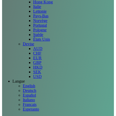
Hong Kong
Italie
Lettonie
Pays-Bas
Norvège
Portugal
Pologne
Suède
États Unis
Devise
AUD
CHF
EUR
GBP
HKD
SEK
USD
Langue
English
Deutsch
Español
Italiano
Français
Esperanto