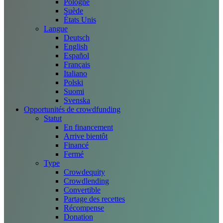
Pologne
Suède
États Unis
Langue
Deutsch
English
Español
Français
Italiano
Polski
Suomi
Svenska
Opportunités de crowdfunding
Statut
En financement
Arrive bientôt
Financé
Fermé
Type
Crowdequity
Crowdlending
Convertible
Partage des recettes
Récompense
Donation