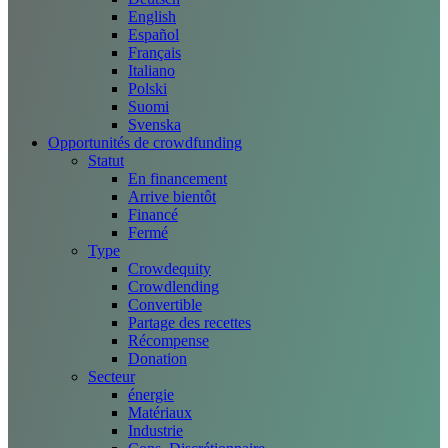
English
Español
Français
Italiano
Polski
Suomi
Svenska
Opportunités de crowdfunding
Statut
En financement
Arrive bientôt
Financé
Fermé
Type
Crowdequity
Crowdlending
Convertible
Partage des recettes
Récompense
Donation
Secteur
énergie
Matériaux
Industrie