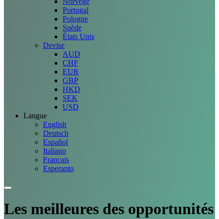
Norvège
Portugal
Pologne
Suède
États Unis
Devise
AUD
CHF
EUR
GBP
HKD
SEK
USD
Langue
English
Deutsch
Español
Italiano
Français
Esperanto
Les meilleures des
opportunités