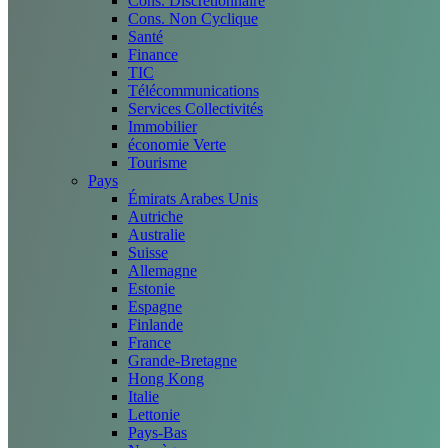
Cons. Discrétionnaire
Cons. Non Cyclique
Santé
Finance
TIC
Télécommunications
Services Collectivités
Immobilier
économie Verte
Tourisme
Pays
Émirats Arabes Unis
Autriche
Australie
Suisse
Allemagne
Estonie
Espagne
Finlande
France
Grande-Bretagne
Hong Kong
Italie
Lettonie
Pays-Bas