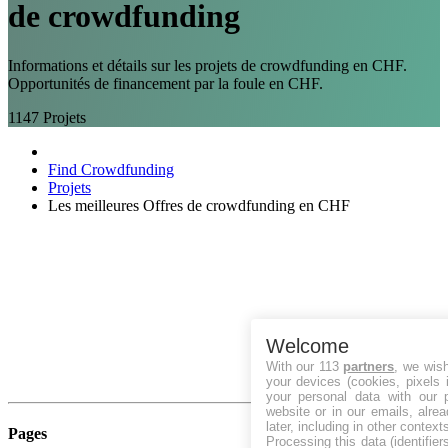
de crowdfunding
Informations et détails sur les projets de crowdfunding en CHF.
Opportunités de financement par la foule en CHF.
1147
Projets
Find Crowdfunding
Projets
Les meilleures Offres de crowdfunding en CHF
Welcome
With our 113
partners
, we wis
your devices (cookies, pixels 
your personal data with our p
website or in our emails, alre
later, including in other context
Pages
Processing this data (identifie