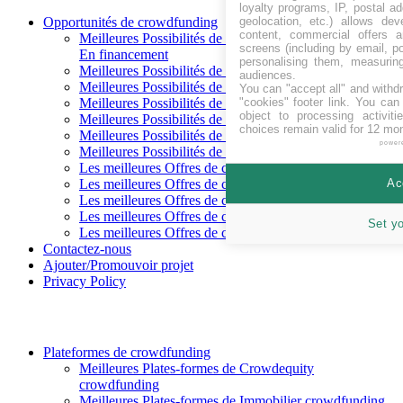
loyalty programs, IP, postal a
geolocation, etc.) allows dev
Opportunités de crowdfunding
content, commercial offers
Meilleures Possibilités de crowdfunding
screens (including by email, p
En financement
personalising them, measurin
Meilleures Possibilités de crowdfunding Arrive bientôt
audiences.
Meilleures Possibilités de crowdfunding Financé
You can "accept all" and withd
"cookies" footer link
. You can 
Meilleures Possibilités de crowdfunding Remboursé
object to processing activit
Meilleures Possibilités de crowdfunding Crowdequity
choices remain valid for 12 mo
Meilleures Possibilités de crowdfunding Crowdlending
power
Meilleures Possibilités de crowdfunding Récompense
Les meilleures Offres de crowdfunding en CHF
Ac
Les meilleures Offres de crowdfunding en EUR
Les meilleures Offres de crowdfunding en GBP
Les meilleures Offres de crowdfunding en SEK
Set y
Les meilleures Offres de crowdfunding en USD
Contactez-nous
Ajouter/Promouvoir projet
Privacy Policy
Plateformes de crowdfunding
Meilleures Plates-formes de Crowdequity
crowdfunding
Meilleures Plates-formes de Immobilier crowdfunding