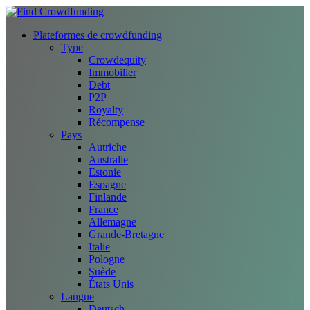
Plateformes de crowdfunding
Type
Crowdequity
Immobilier
Debt
P2P
Royalty
Récompense
Pays
Autriche
Australie
Estonie
Espagne
Finlande
France
Allemagne
Grande-Bretagne
Italie
Pologne
Suède
États Unis
Langue
Deutsch