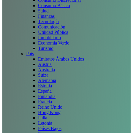
Consumo Discrecional
Consumo Básico
Salud
Finanzas
Tecnología
Comunicación
Utilidad Pública
Inmobiliario
Economía Verde
Turismo
País
Emiratos Árabes Unidos
Austria
Australia
Suiza
Alemania
Estonia
España
Finlandia
Francia
Reino Unido
Hong Kong
Italia
Letonia
Países Bajos