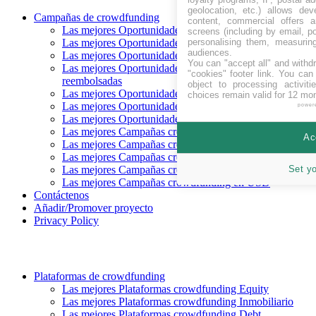
geolocation, etc.) allows dev
Campañas de crowdfunding
content, commercial offers
Las mejores Oportunidades crowdfunding Recaudando
screens (including by email, p
personalising them, measurin
Las mejores Oportunidades crowdfunding próximas
audiences.
Las mejores Oportunidades crowdfunding financiadas
You can "accept all" and withd
Las mejores Oportunidades crowdfunding
"cookies" footer link
. You can 
reembolsadas
object to processing activit
Las mejores Oportunidades crowdfunding Equity
choices remain valid for 12 mo
Las mejores Oportunidades crowdfunding Deuda
power
Las mejores Oportunidades crowdfunding Recompensa
Las mejores Campañas crowdfunding en CHF
Ac
Las mejores Campañas crowdfunding en EUR
Las mejores Campañas crowdfunding en GBP
Set y
Las mejores Campañas crowdfunding en SEK
Las mejores Campañas crowdfunding en USD
Contáctenos
Añadir/Promover proyecto
Privacy Policy
Plataformas de crowdfunding
Las mejores Plataformas crowdfunding Equity
Las mejores Plataformas crowdfunding Inmobiliario
Las mejores Plataformas crowdfunding Debt