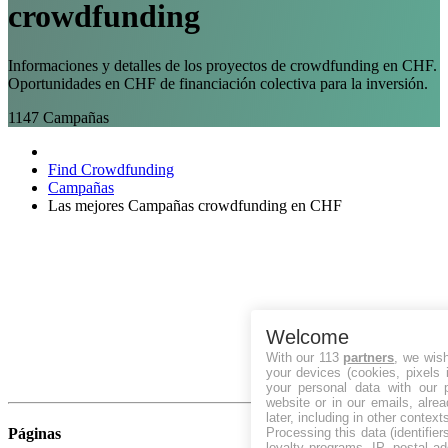
crowdfunding
Informaciones y detalles de los proyectos de crowdfunding en CHF.
Oportunidades en CHF de financiación colectiva para la inversión.
1147
Campañas
Find Crowdfunding
Campañas
Las mejores Campañas crowdfunding en CHF
Welcome
With our 113
partners
, we wis
your devices (cookies, pixels 
your personal data with our p
website or in our emails, alre
later, including in other context
Processing this data (identifie
Páginas
loyalty programs, IP, postal a