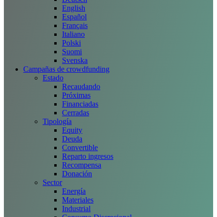
English
Español
Français
Italiano
Polski
Suomi
Svenska
Campañas de crowdfunding
Estado
Recaudando
Próximas
Financiadas
Cerradas
Tipología
Equity
Deuda
Convertible
Reparto ingresos
Recompensa
Donación
Sector
Energía
Materiales
Industrial