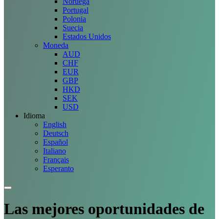
Noruega
Portugal
Polonia
Suecia
Estados Unidos
Moneda
AUD
CHF
EUR
GBP
HKD
SEK
USD
Idioma
English
Deutsch
Español
Italiano
Français
Esperanto
Las mejores
oportunidades
de