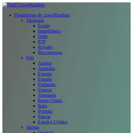
Plataformas de crowdfunding
Tipología
Equity
Inmobiliario
Debt
P2P
Royalty
Recompensa
País
Austria
Australia
Estonia
España
Finlandia
Francia
Alemania
Reino Unido
Italia
Polonia
Suecia
Estados Unidos
Idioma
Deutsch