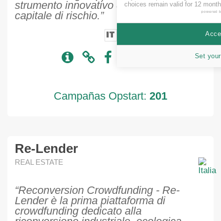
strumento innovativo di raccolta di
choices remain valid for 12 month
capitale di rischio.”
powered 
IT
Accep
Set your
Campañas Opstart:
201
Re-Lender
REAL ESTATE
“Reconversion Crowdfunding - Re-
Lender è la prima piattaforma di
crowdfunding dedicato alla