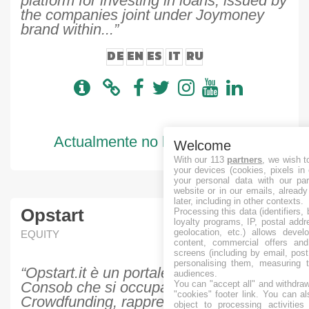
platform for investing in loans, issued by
the companies joint under Joymoney
brand within...”
DE
EN
ES
IT
RU
Actualmente no hay proyectos
Welcome
With our 113
partners
, we wish t
your devices (cookies, pixels in
your personal data with our par
website or in our emails, alread
later, including in other contexts.
Opstart
Processing this data (identifiers,
loyalty programs, IP, postal add
geolocation, etc.) allows devel
EQUITY
content, commercial offers an
screens (including by email, pos
personalising them, measuring t
“Opstart.it è un portale autorizzato da
audiences.
You can "accept all" and withdraw
Consob che si occupa di Equity
"cookies" footer link
. You can al
Crowdfunding, rappresenta uno
object to processing activitie