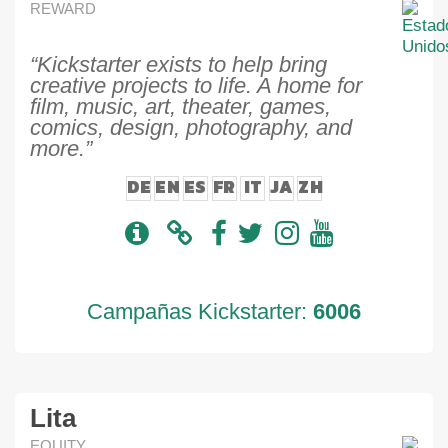
REWARD
“Kickstarter exists to help bring
creative projects to life. A home for
film, music, art, theater, games,
comics, design, photography, and
more.”
DE
EN
ES
FR
IT
JA
ZH
Campañas Kickstarter:
6006
Lita
EQUITY