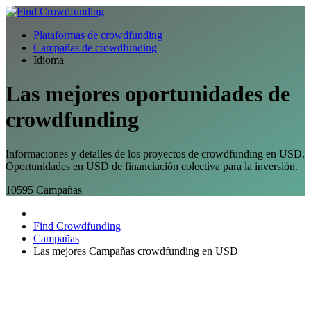
Plataformas de crowdfunding
Campañas de crowdfunding
Idioma
Las mejores
oportunidades
de
crowdfunding
Informaciones y detalles de los proyectos de crowdfunding en USD.
Oportunidades en USD de financiación colectiva para la inversión.
10595
Campañas
Find Crowdfunding
Campañas
Las mejores Campañas crowdfunding en USD