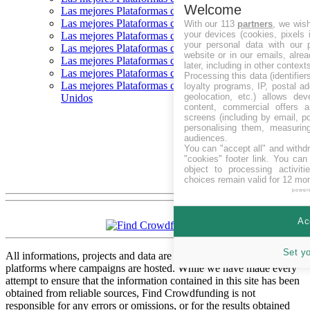
Welcome
Las mejores Plataformas crowdfunding en Francia
Las mejores Plataformas crowdfunding en Alemania
With our 113
partners
, we wis
your devices (cookies, pixels 
Las mejores Plataformas crowdfunding en Reino Unido
your personal data with our p
Las mejores Plataformas crowdfunding en Italia
website or in our emails, alre
Las mejores Plataformas crowdfunding en Polonia
later, including in other context
Las mejores Plataformas crowdfunding en Suecia
Processing this data (identifie
Las mejores Plataformas crowdfunding en Estados
loyalty programs, IP, postal a
geolocation, etc.) allows dev
Unidos
content, commercial offers
screens (including by email, p
personalising them, measurin
audiences.
You can "accept all" and withd
"cookies" footer link
. You can 
object to processing activit
choices remain valid for 12 mo
power
Ac
Set y
All informations, projects and data are gathered from respective
platforms where campaigns are hosted. While we have made every
attempt to ensure that the information contained in this site has been
obtained from reliable sources, Find Crowdfunding is not
responsible for any errors or omissions, or for the results obtained