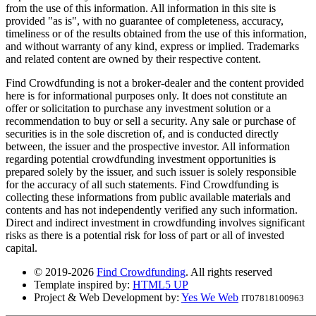
from the use of this information. All information in this site is
provided "as is", with no guarantee of completeness, accuracy,
timeliness or of the results obtained from the use of this information,
and without warranty of any kind, express or implied. Trademarks
and related content are owned by their respective content.
Find Crowdfunding is not a broker-dealer and the content provided
here is for informational purposes only. It does not constitute an
offer or solicitation to purchase any investment solution or a
recommendation to buy or sell a security. Any sale or purchase of
securities is in the sole discretion of, and is conducted directly
between, the issuer and the prospective investor. All information
regarding potential crowdfunding investment opportunities is
prepared solely by the issuer, and such issuer is solely responsible
for the accuracy of all such statements. Find Crowdfunding is
collecting these informations from public available materials and
contents and has not independently verified any such information.
Direct and indirect investment in crowdfunding involves significant
risks as there is a potential risk for loss of part or all of invested
capital.
© 2019-2026
Find Crowdfunding
. All rights reserved
Template inspired by:
HTML5 UP
Project & Web Development by:
Yes We Web
IT07818100963