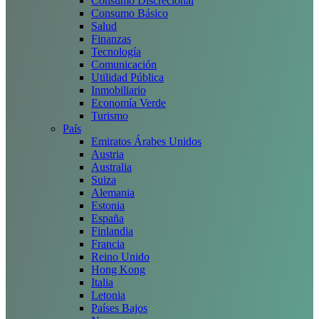
Consumo Discrecional
Consumo Básico
Salud
Finanzas
Tecnología
Comunicación
Utilidad Pública
Inmobiliario
Economía Verde
Turismo
País
Emiratos Árabes Unidos
Austria
Australia
Suiza
Alemania
Estonia
España
Finlandia
Francia
Reino Unido
Hong Kong
Italia
Letonia
Países Bajos