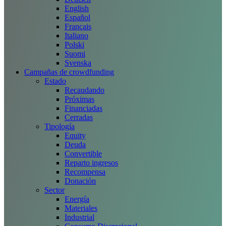
English
Español
Français
Italiano
Polski
Suomi
Svenska
Campañas de crowdfunding
Estado
Recaudando
Próximas
Financiadas
Cerradas
Tipología
Equity
Deuda
Convertible
Reparto ingresos
Recompensa
Donación
Sector
Energía
Materiales
Industrial