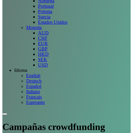
Noruega
Portugal
Polonia
Suecia
Estados Unidos
Moneda
AUD
CHF
EUR
GBP
HKD
SEK
USD
Idioma
English
Deutsch
Español
Italiano
Français
Esperanto
Campañas
crowdfunding