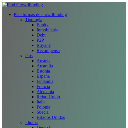
Plataformas de crowdfunding
Tipología
Equity
Inmobiliario
Debt
P2P
Royalty
Recompensa
País
Austria
Australia
Estonia
España
Finlandia
Francia
Alemania
Reino Unido
Italia
Polonia
Suecia
Estados Unidos
Idioma
Deutsch