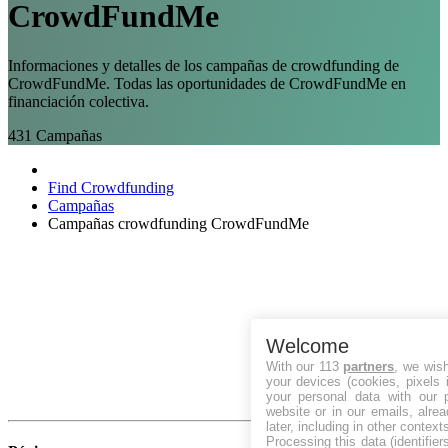
CrowdFundMe
Informaciones y detalles de los campañas de crowdfunding de
CrowdFundMe. Todas las oportunidades de CrowdFundMe en
financiación colectiva.
431
Campañas
Find Crowdfunding
Campañas
Campañas crowdfunding CrowdFundMe
Welcome
With our 113
partners
, we wis
your devices (cookies, pixels 
your personal data with our p
website or in our emails, alre
later, including in other context
Processing this data (identifie