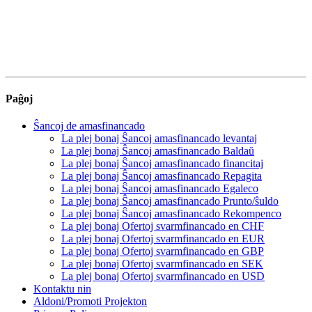
Paĝoj
Ŝancoj de amasfinancado
La plej bonaj Ŝancoj amasfinancado levantaj
La plej bonaj Ŝancoj amasfinancado Baldaŭ
La plej bonaj Ŝancoj amasfinancado financitaj
La plej bonaj Ŝancoj amasfinancado Repagita
La plej bonaj Ŝancoj amasfinancado Egaleco
La plej bonaj Ŝancoj amasfinancado Prunto/ŝuldo
La plej bonaj Ŝancoj amasfinancado Rekompenco
La plej bonaj Ofertoj svarmfinancado en CHF
La plej bonaj Ofertoj svarmfinancado en EUR
La plej bonaj Ofertoj svarmfinancado en GBP
La plej bonaj Ofertoj svarmfinancado en SEK
La plej bonaj Ofertoj svarmfinancado en USD
Kontaktu nin
Aldoni/Promoti Projekton