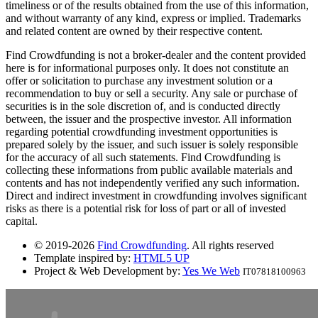
timeliness or of the results obtained from the use of this information,
and without warranty of any kind, express or implied. Trademarks
and related content are owned by their respective content.
Find Crowdfunding is not a broker-dealer and the content provided
here is for informational purposes only. It does not constitute an
offer or solicitation to purchase any investment solution or a
recommendation to buy or sell a security. Any sale or purchase of
securities is in the sole discretion of, and is conducted directly
between, the issuer and the prospective investor. All information
regarding potential crowdfunding investment opportunities is
prepared solely by the issuer, and such issuer is solely responsible
for the accuracy of all such statements. Find Crowdfunding is
collecting these informations from public available materials and
contents and has not independently verified any such information.
Direct and indirect investment in crowdfunding involves significant
risks as there is a potential risk for loss of part or all of invested
capital.
© 2019-2026
Find Crowdfunding
. All rights reserved
Template inspired by:
HTML5 UP
Project & Web Development by:
Yes We Web
IT07818100963