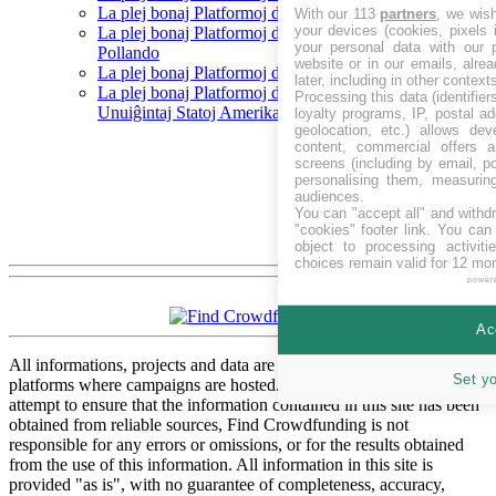
La plej bonaj Platformoj de svarmfinancado en Italio
With our 113
partners
, we wis
your devices (cookies, pixels 
La plej bonaj Platformoj de svarmfinancado en
your personal data with our p
Pollando
website or in our emails, alre
La plej bonaj Platformoj de svarmfinancado en Svedio
later, including in other context
La plej bonaj Platformoj de svarmfinancado en
Processing this data (identifie
Unuiĝintaj Statoj Amerikaj
loyalty programs, IP, postal a
geolocation, etc.) allows dev
content, commercial offers
screens (including by email, p
personalising them, measurin
audiences.
You can "accept all" and withd
"cookies" footer link
. You can 
object to processing activit
choices remain valid for 12 mo
power
Ac
All informations, projects and data are gathered from respective
Set y
platforms where campaigns are hosted. While we have made every
attempt to ensure that the information contained in this site has been
obtained from reliable sources, Find Crowdfunding is not
responsible for any errors or omissions, or for the results obtained
from the use of this information. All information in this site is
provided "as is", with no guarantee of completeness, accuracy,