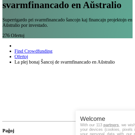
svarmfinancado en Aŭstralio
Superrigardo pri svarmfinancado ŝancojn kaj financajn projektojn en
Aŭstralio por investado.
276
Ofertoj
Find Crowdfunding
Ofertoj
La plej bonaj Ŝancoj de svarmfinancado en Aŭstralio
Welcome
With our 113
partners
, we wis
your devices (cookies, pixels 
Paĝoj
your personal data with our p