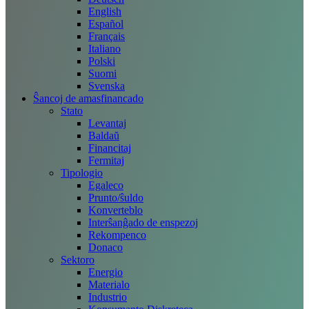
English
Español
Français
Italiano
Polski
Suomi
Svenska
Ŝancoj de amasfinancado
Stato
Levantaj
Baldaŭ
Financitaj
Fermitaj
Tipologio
Egaleco
Prunto/ŝuldo
Konverteblo
Interŝanĝado de enspezoj
Rekompenco
Donaco
Sektoro
Energio
Materialo
Industrio