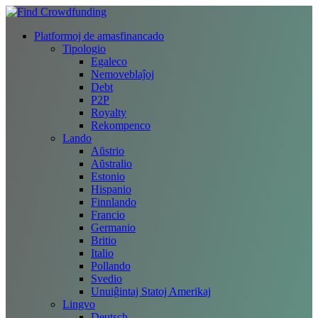
Platformoj de amasfinancado
Tipologio
Egaleco
Nemoveblaĵoj
Debt
P2P
Royalty
Rekompenco
Lando
Aŭstrio
Aŭstralio
Estonio
Hispanio
Finnlando
Francio
Germanio
Britio
Italio
Pollando
Svedio
Unuiĝintaj Statoj Amerikaj
Lingvo
Deutsch