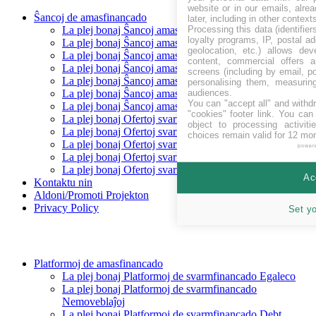
website or in our emails, alre
Ŝancoj de amasfinancado
later, including in other context
Processing this data (identifie
La plej bonaj Ŝancoj amasfinancado levantaj
loyalty programs, IP, postal a
La plej bonaj Ŝancoj amasfinancado Baldaŭ
geolocation, etc.) allows dev
La plej bonaj Ŝancoj amasfinancado financitaj
content, commercial offers
La plej bonaj Ŝancoj amasfinancado Repagita
screens (including by email, p
La plej bonaj Ŝancoj amasfinancado Egaleco
personalising them, measurin
audiences.
La plej bonaj Ŝancoj amasfinancado Prunto/ŝuldo
You can "accept all" and withd
La plej bonaj Ŝancoj amasfinancado Rekompenco
"cookies" footer link
. You can 
La plej bonaj Ofertoj svarmfinancado en CHF
object to processing activit
La plej bonaj Ofertoj svarmfinancado en EUR
choices remain valid for 12 mo
La plej bonaj Ofertoj svarmfinancado en GBP
power
La plej bonaj Ofertoj svarmfinancado en SEK
La plej bonaj Ofertoj svarmfinancado en USD
Ac
Kontaktu nin
Aldoni/Promoti Projekton
Privacy Policy
Set y
Platformoj de amasfinancado
La plej bonaj Platformoj de svarmfinancado Egaleco
La plej bonaj Platformoj de svarmfinancado
Nemoveblaĵoj
La plej bonaj Platformoj de svarmfinancado Debt