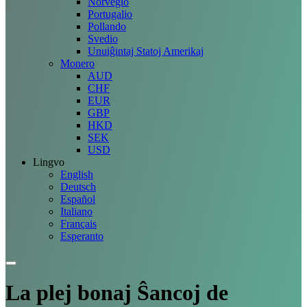
Norvegio
Portugalio
Pollando
Svedio
Unuiĝintaj Statoj Amerikaj
Monero
AUD
CHF
EUR
GBP
HKD
SEK
USD
Lingvo
English
Deutsch
Español
Italiano
Français
Esperanto
La plej bonaj
Ŝancoj
de