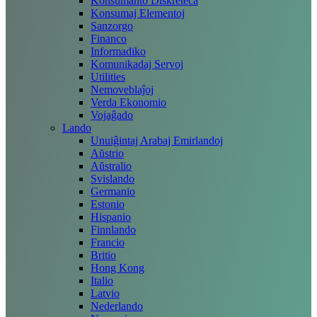
Konsumanto Diskreteca
Konsumaj Elementoj
Sanzorgo
Financo
Informadiko
Komunikadaj Servoj
Utilities
Nemoveblaĵoj
Verda Ekonomio
Vojaĝado
Lando
Unuiĝintaj Arabaj Emirlandoj
Aŭstrio
Aŭstralio
Svislando
Germanio
Estonio
Hispanio
Finnlando
Francio
Britio
Hong Kong
Italio
Latvio
Nederlando