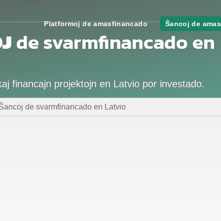
Platformoj de amasfinancado
Ŝancoj de amas
J
de svarmfinancado en
j financajn projektojn en Latvio por investado.
 Ŝancoj de svarmfinancado en Latvio