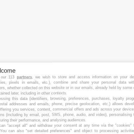
lcome
 our 113
partners
, we wish to store and access information on your de
kies, pixels in emails, etc.), combine and share your personal data wit
Platformoj de amasfinancado
ers, whether collected on this website or in our emails, already held by some 
tained later, including in other contexts.
La plej bonaj Platformoj de svarmfinancado Egaleco
ssing this data (identifiers, browsing, preferences, purchases, loyalty pro
La plej bonaj Platformoj de svarmfinancado Nemoveblaĵoj
ostal addresses and emails, phone, precise geolocation, etc.) allows deve
La plej bonaj Platformoj de svarmfinancado Debt
ffering you services, content, commercial offers and ads across your devic
La plej bonaj Platformoj de svarmfinancado P2P
ns (including by email, post, SMS, phone, audio, and video), personalising
La plej bonaj Platformoj de svarmfinancado Royalty
ring their performance, and analysing audiences.
an "accept all" and withdraw your consent at any time via the "cookies" 
La plej bonaj Platformoj de svarmfinancado Rekompenco
 You can also "set detailed preferences" and object to processing activiti