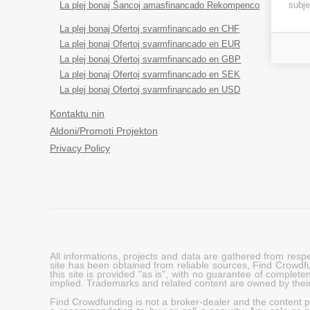
subje
La plej bonaj Ŝancoj amasfinancado Rekompenco
La plej bonaj Ofertoj svarmfinancado en CHF
La plej bonaj Ofertoj svarmfinancado en EUR
La plej bonaj Ofertoj svarmfinancado en GBP
La plej bonaj Ofertoj svarmfinancado en SEK
La plej bonaj Ofertoj svarmfinancado en USD
Kontaktu nin
Aldoni/Promoti Projekton
Privacy Policy
All informations, projects and data are gathered from res
site has been obtained from reliable sources, Find Crowdfund
this site is provided "as is", with no guarantee of complete
implied. Trademarks and related content are owned by their
Find Crowdfunding is not a broker-dealer and the content pro