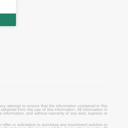
y attempt to ensure that the information contained in this
obtained from the use of this information. All information in
his information, and without warranty of any kind, express or
 offer or solicitation to purchase any investment solution or