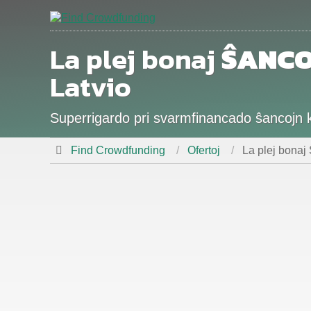
La plej bonaj
ŜANCO
Latvio
Superrigardo pri svarmfinancado ŝancojn ka
Find Crowdfunding
Ofertoj
La plej bonaj