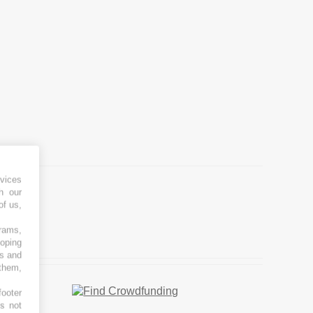
vices
h our
of us,
grams,
loping
es and
 them,
footer
es not