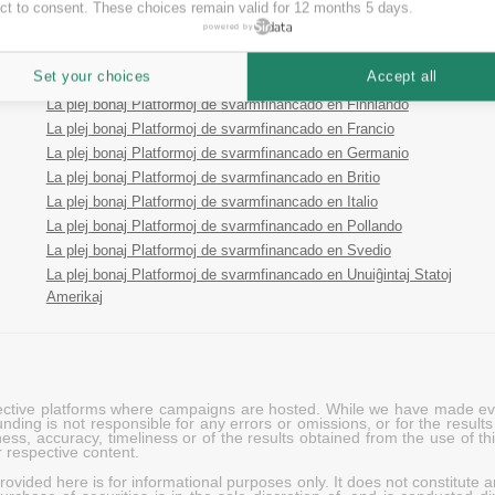
ct to consent. These choices remain valid for 12 months 5 days.
La plej bonaj Platformoj de svarmfinancado en Aŭstrio
powered by
La plej bonaj Platformoj de svarmfinancado en Aŭstralio
La plej bonaj Platformoj de svarmfinancado en Estonio
Set your choices
Accept all
La plej bonaj Platformoj de svarmfinancado en Hispanio
La plej bonaj Platformoj de svarmfinancado en Finnlando
La plej bonaj Platformoj de svarmfinancado en Francio
La plej bonaj Platformoj de svarmfinancado en Germanio
La plej bonaj Platformoj de svarmfinancado en Britio
La plej bonaj Platformoj de svarmfinancado en Italio
La plej bonaj Platformoj de svarmfinancado en Pollando
La plej bonaj Platformoj de svarmfinancado en Svedio
La plej bonaj Platformoj de svarmfinancado en Unuiĝintaj Statoj
Amerikaj
pective platforms where campaigns are hosted. While we have made ever
ing is not responsible for any errors or omissions, or for the results 
ness, accuracy, timeliness or of the results obtained from the use of t
 respective content.
vided here is for informational purposes only. It does not constitute an