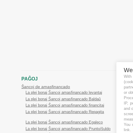
We
With
PAĜOJ
(coo
Ŝancoj de amasfinancado
partn
or ob
La plej bonaj Ŝancoj amasfinancado levantaj
Proce
La plej bonaj Ŝancoj amasfinancado Baldaŭ
IP, p
La plej bonaj Ŝancoj amasfinancado financitaj
and o
La plej bonaj Ŝancoj amasfinancado Repagita
scree
measu
La plej bonaj Ŝancoj amasfinancado Egaleco
You c
La plej bonaj Ŝancoj amasfinancado Prunto/ŝuldo
link
.