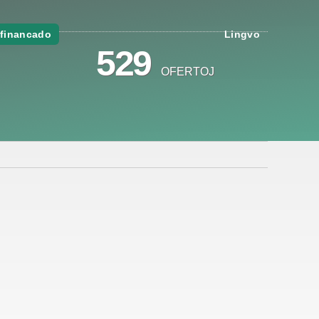
financado
Lingvo
529
OFERTOJ