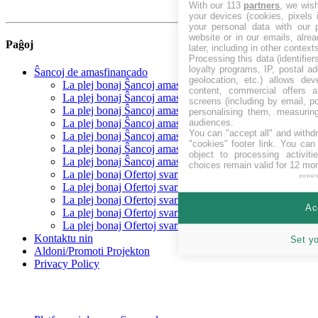
With our 113
partners
, we wis
your devices (cookies, pixels 
your personal data with our p
website or in our emails, alre
Paĝoj
later, including in other context
Processing this data (identifie
loyalty programs, IP, postal a
Ŝancoj de amasfinancado
geolocation, etc.) allows dev
La plej bonaj Ŝancoj amasfinancado levantaj
content, commercial offers
La plej bonaj Ŝancoj amasfinancado Baldaŭ
screens (including by email, p
La plej bonaj Ŝancoj amasfinancado financitaj
personalising them, measurin
audiences.
La plej bonaj Ŝancoj amasfinancado Repagita
You can "accept all" and withd
La plej bonaj Ŝancoj amasfinancado Egaleco
"cookies" footer link
. You can 
La plej bonaj Ŝancoj amasfinancado Prunto/ŝuldo
object to processing activit
La plej bonaj Ŝancoj amasfinancado Rekompenco
choices remain valid for 12 mo
La plej bonaj Ofertoj svarmfinancado en CHF
power
La plej bonaj Ofertoj svarmfinancado en EUR
La plej bonaj Ofertoj svarmfinancado en GBP
Ac
La plej bonaj Ofertoj svarmfinancado en SEK
La plej bonaj Ofertoj svarmfinancado en USD
Kontaktu nin
Set y
Aldoni/Promoti Projekton
Privacy Policy