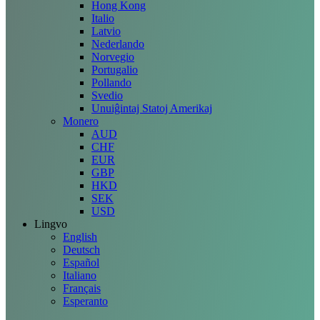
Hong Kong
Italio
Latvio
Nederlando
Norvegio
Portugalio
Pollando
Svedio
Unuiĝintaj Statoj Amerikaj
Monero
AUD
CHF
EUR
GBP
HKD
SEK
USD
Lingvo
English
Deutsch
Español
Italiano
Français
Esperanto