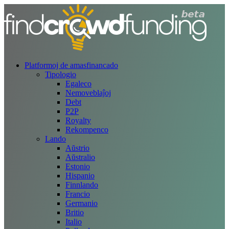
Platformoj de amasfinancado
Tipologio
Egaleco
Nemoveblaĵoj
Debt
P2P
Royalty
Rekompenco
Lando
Aŭstrio
Aŭstralio
Estonio
Hispanio
Finnlando
Francio
Germanio
Britio
Italio