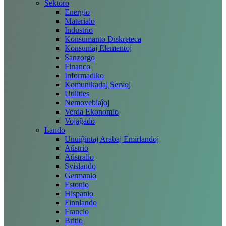
Sektoro
Energio
Materialo
Industrio
Konsumanto Diskreteca
Konsumaj Elementoj
Sanzorgo
Financo
Informadiko
Komunikadaj Servoj
Utilities
Nemoveblaĵoj
Verda Ekonomio
Vojaĝado
Lando
Unuiĝintaj Arabaj Emirlandoj
Aŭstrio
Aŭstralio
Svislando
Germanio
Estonio
Hispanio
Finnlando
Francio
Britio