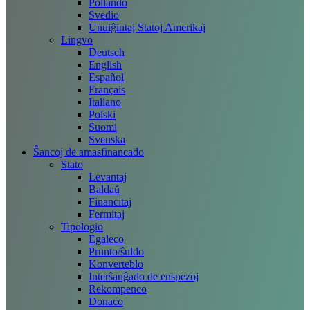
Pollando
Svedio
Unuiĝintaj Statoj Amerikaj
Lingvo
Deutsch
English
Español
Français
Italiano
Polski
Suomi
Svenska
Ŝancoj de amasfinancado
Stato
Levantaj
Baldaŭ
Financitaj
Fermitaj
Tipologio
Egaleco
Prunto/ŝuldo
Konverteblo
Interŝanĝado de enspezoj
Rekompenco
Donaco