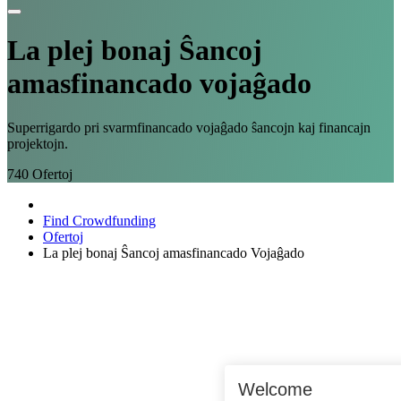
La plej bonaj
Ŝancoj
amasfinancado vojaĝado
Superrigardo pri svarmfinancado vojaĝado ŝancojn kaj financajn
projektojn.
740
Ofertoj
Find Crowdfunding
Ofertoj
La plej bonaj Ŝancoj amasfinancado Vojaĝado
Welcome