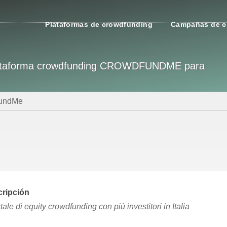
Plataformas de crowdfunding
Campañas de c
a plataforma crowdfunding CROWDFUNDME para
undMe
ripción
rtale di equity crowdfunding con più investitori in Italia