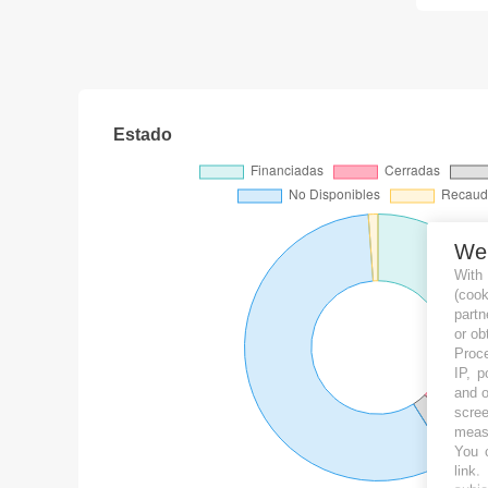
Estado
We
With
(coo
partn
or ob
Proce
IP, p
and o
scree
measu
You c
link
.