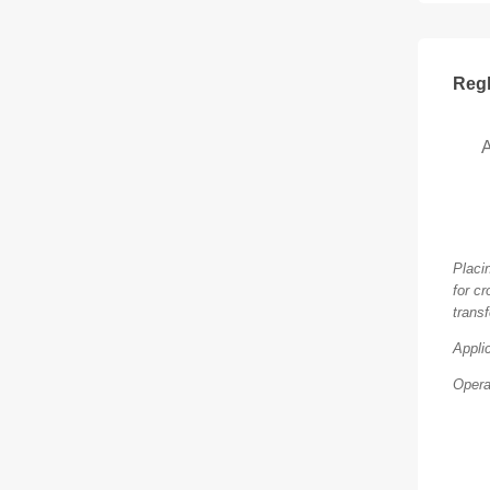
Regl
Placi
for c
trans
Appli
Opera