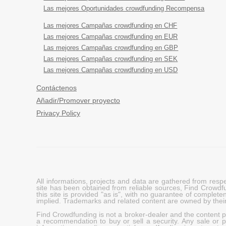
Las mejores Oportunidades crowdfunding Recompensa
Las mejores Campañas crowdfunding en CHF
Las mejores Campañas crowdfunding en EUR
Las mejores Campañas crowdfunding en GBP
Las mejores Campañas crowdfunding en SEK
Las mejores Campañas crowdfunding en USD
Contáctenos
Añadir/Promover proyecto
Privacy Policy
All informations, projects and data are gathered from res
site has been obtained from reliable sources, Find Crowdfund
this site is provided "as is", with no guarantee of complete
implied. Trademarks and related content are owned by their
Find Crowdfunding is not a broker-dealer and the content pro
a recommendation to buy or sell a security. Any sale or pu