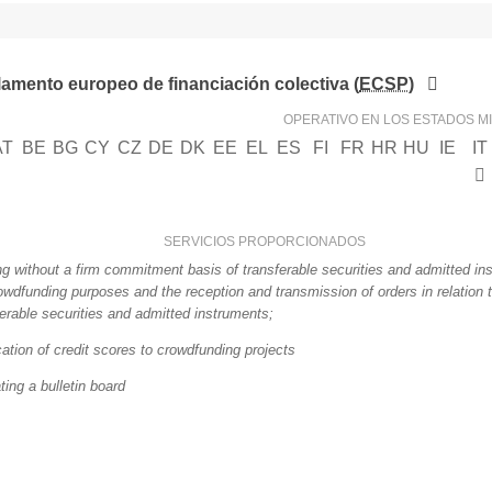
amento europeo de financiación colectiva (
ECSP
)
OPERATIVO EN LOS ESTADOS 
AT
BE
BG
CY
CZ
DE
DK
EE
EL
ES
FI
FR
HR
HU
IE
IT
SERVICIOS PROPORCIONADOS
ng without a firm commitment basis of transferable securities and admitted in
rowdfunding purposes and the reception and transmission of orders in relation 
ferable securities and admitted instruments;
cation of credit scores to crowdfunding projects
ting a bulletin board