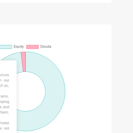
vices
h our
of us,
grams,
loping
es and
 them,
footer
es not