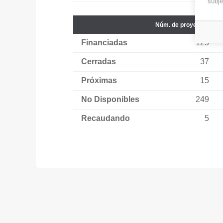
subje
Núm. de proyectos
Financiadas
125
Cerradas
37
Próximas
15
No Disponibles
249
Recaudando
5