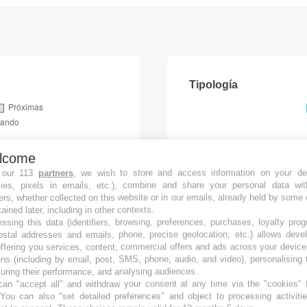
Tipología
lcome
 our 113
partners
, we wish to store and access information on your de
kies, pixels in emails, etc.), combine and share your personal data wit
ers, whether collected on this website or in our emails, already held by some 
tained later, including in other contexts.
ssing this data (identifiers, browsing, preferences, purchases, loyalty pro
ostal addresses and emails, phone, precise geolocation, etc.) allows deve
ffering you services, content, commercial offers and ads across your devic
ns (including by email, post, SMS, phone, audio, and video), personalising
ring their performance, and analysing audiences.
an "accept all" and withdraw your consent at any time via the "cookies" 
 You can also "set detailed preferences" and object to processing activiti