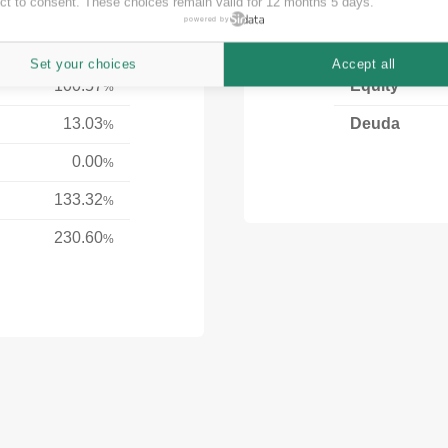
ct to consent. These choices remain valid for 12 months 5 days.
powered by
Financiación media
Set your choices
Accept all
100.57
Equity
%
13.03
Deuda
%
0.00
%
133.32
%
230.60
%