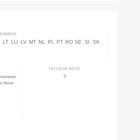
MIEMBROS
LT
LU
LV
MT
NL
PL
PT
RO
SE
SI
SK
FECHA DE INICIO
?
struments
to those