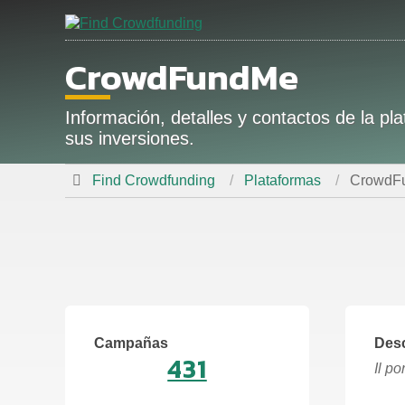
CrowdFundMe
Información, detalles y contactos de l
sus inversiones.
Find Crowdfunding
Plataformas
CrowdF
Campañas
Desc
431
Il po