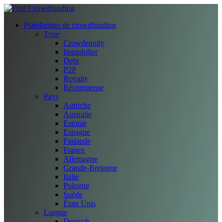
Plateformes de crowdfunding
Type
Crowdequity
Immobilier
Debt
P2P
Royalty
Récompense
Pays
Autriche
Australie
Estonie
Espagne
Finlande
France
Allemagne
Grande-Bretagne
Italie
Pologne
Suède
États Unis
Langue
Deutsch