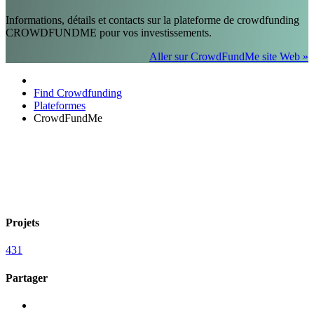
Informations, détails et contacts sur la plateforme de crowdfunding
CROWDFUNDME pour vos investissements.
Aller sur CrowdFundMe site Web »
Find Crowdfunding
Plateformes
CrowdFundMe
Projets
431
Partager