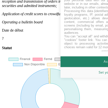
your personal data with our p
reception and transmission of orders in relation to those transferable
website or in our emails, alre
securities and admitted instruments;
later, including in other context
Processing this data (identifie
Application of credit scores to crowdfunding projects
loyalty programs, IP, postal a
geolocation, etc.) allows dev
content, commercial offers
Operating a bulletin board
screens (including by email, p
personalising them, measurin
Date de début
audiences.
You can "accept all" and withd
?
"cookies" footer link
. You can 
object to processing activit
choices remain valid for 12 mo
Statut
power
Ac
Set y