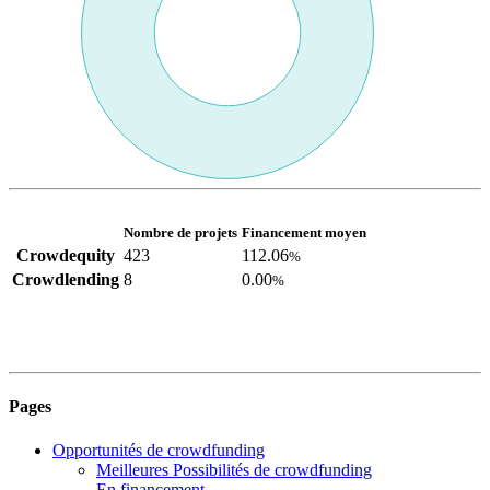
Nombre de projets
Financement moyen
Crowdequity
423
112.06
%
Crowdlending
8
0.00
%
Pages
Opportunités de crowdfunding
Meilleures Possibilités de crowdfunding
En financement