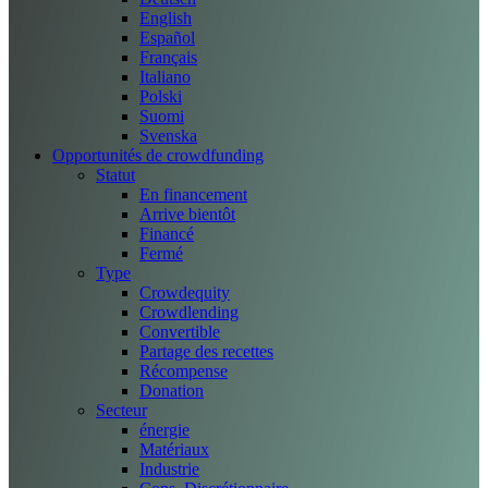
English
Español
Français
Italiano
Polski
Suomi
Svenska
Opportunités de crowdfunding
Statut
En financement
Arrive bientôt
Financé
Fermé
Type
Crowdequity
Crowdlending
Convertible
Partage des recettes
Récompense
Donation
Secteur
énergie
Matériaux
Industrie