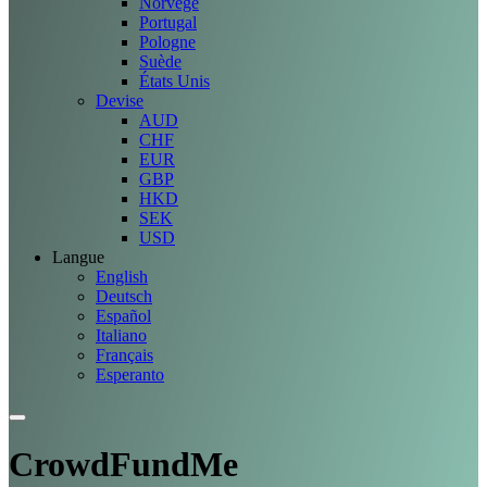
Norvège
Portugal
Pologne
Suède
États Unis
Devise
AUD
CHF
EUR
GBP
HKD
SEK
USD
Langue
English
Deutsch
Español
Italiano
Français
Esperanto
CrowdFundMe