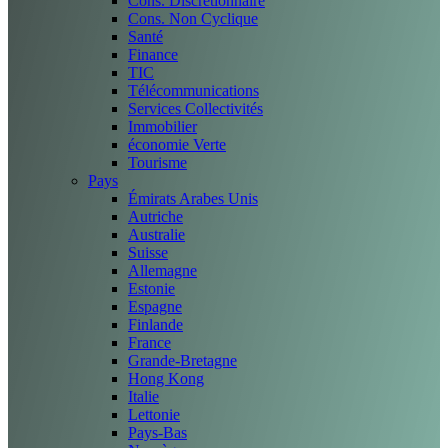
Cons. Discrétionnaire
Cons. Non Cyclique
Santé
Finance
TIC
Télécommunications
Services Collectivités
Immobilier
économie Verte
Tourisme
Pays
Émirats Arabes Unis
Autriche
Australie
Suisse
Allemagne
Estonie
Espagne
Finlande
France
Grande-Bretagne
Hong Kong
Italie
Lettonie
Pays-Bas