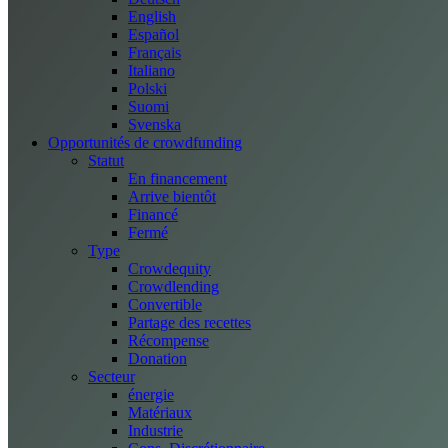
English
Español
Français
Italiano
Polski
Suomi
Svenska
Opportunités de crowdfunding
Statut
En financement
Arrive bientôt
Financé
Fermé
Type
Crowdequity
Crowdlending
Convertible
Partage des recettes
Récompense
Donation
Secteur
énergie
Matériaux
Industrie