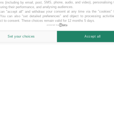
ns (including by email, post, SMS, phone, audio, and video), personalising
ring their performance, and analysing audiences.
an "accept all" and withdraw your consent at any time via the "cookies" 
 You can also "set detailed preferences" and object to processing activiti
ct to consent. These choices remain valid for 12 months 5 days.
powered by
r è il portale di lending crowdfunding di Opstart che ti permette di pr
Set your choices
Accept all