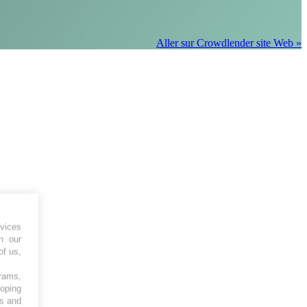
Aller sur Crowdlender site Web »
vices
h our
of us,
grams,
loping
es and