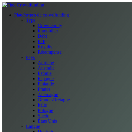
Plateformes de crowdfunding
Type
Crowdequity
Immobilier
Debt
P2P
Royalty
Récompense
Pays
Autriche
Australie
Estonie
Espagne
Finlande
France
Allemagne
Grande-Bretagne
Italie
Pologne
Suède
États Unis
Langue
Deutsch