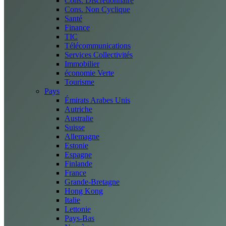
Cons. Discrétionnaire
Cons. Non Cyclique
Santé
Finance
TIC
Télécommunications
Services Collectivités
Immobilier
économie Verte
Tourisme
Pays
Émirats Arabes Unis
Autriche
Australie
Suisse
Allemagne
Estonie
Espagne
Finlande
France
Grande-Bretagne
Hong Kong
Italie
Lettonie
Pays-Bas