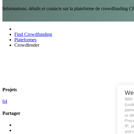
Informations, détails et contacts sur la plateforme de crowdfund
Find Crowdfunding
Plateformes
Crowdlender
Projets
We
With
64
(coo
partn
Partager
or ob
Proce
IP, p
and o