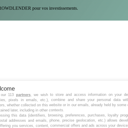
ing CROWDLENDER pour vos investissements.
lcome
 our 113
partners
, we wish to store and access information on your de
kies, pixels in emails, etc.), combine and share your personal data wit
ers, whether collected on this website or in our emails, already held by some 
tained later, including in other contexts.
ssing this data (identifiers, browsing, preferences, purchases, loyalty pro
ostal addresses and emails, phone, precise geolocation, etc.) allows deve
ffering you services, content, commercial offers and ads across your devic