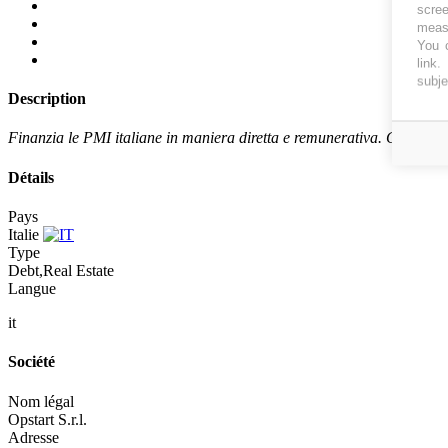
scree
measu
You c
link
.
subje
Description
Finanzia le PMI italiane in maniera diretta e remunerativa. Crowdlende
Détails
Pays
Italie
Type
Debt,Real Estate
Langue
it
Société
Nom légal
Opstart S.r.l.
Adresse