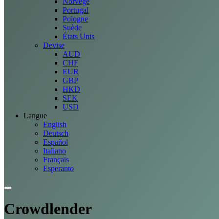
Norvège
Portugal
Pologne
Suède
États Unis
Devise
AUD
CHF
EUR
GBP
HKD
SEK
USD
Langue
English
Deutsch
Español
Italiano
Français
Esperanto
Crowdlender