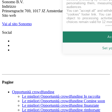
Sonomo B.V.
personalising them, measurin
Indirizzo
audiences.
You can "accept all" and withd
Prinsengracht 769, 1017 JZ Amsterdam
"cookies" footer link
. You can 
Sito web
object to processing activit
choices remain valid for 12 mo
Vai al sito Sonomo
power
Social
Ac
Set y
Pagine
Opportunità crowdfunding
Le migliori Opportunità crowdfunding In raccolta
Le migliori Opportunità crowdfunding Coming soon
Le migliori Opportunità crowdfunding finanziate
Le migliori Opportunità crowdfunding rimborsate