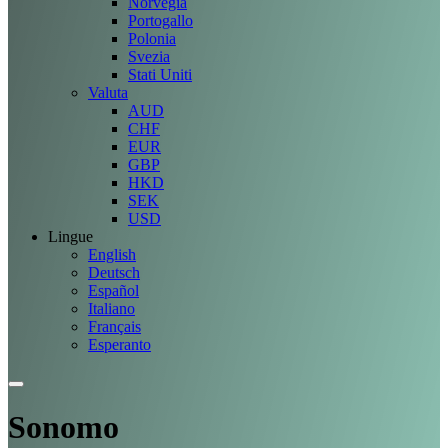
Norvegia
Portogallo
Polonia
Svezia
Stati Uniti
Valuta
AUD
CHF
EUR
GBP
HKD
SEK
USD
Lingue
English
Deutsch
Español
Italiano
Français
Esperanto
Sonomo