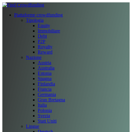
Piattaforme crowdfunding
Tipologia
Equity
Immobiliare
Debt
P2P
Royalty
Reward
Nazione
Austria
Australia
Estonia
Spagna
Finlandia
Francia
Germania
Gran Bretagna
Italia
Polonia
Svezia
Stati Uniti
Lingue
Deutsch