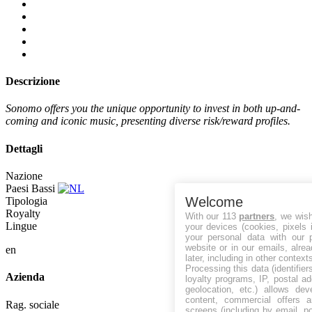
Descrizione
Sonomo offers you the unique opportunity to invest in both up-and-
coming and iconic music, presenting diverse risk/reward profiles.
Dettagli
Nazione
Paesi Bassi
Welcome
Tipologia
Royalty
With our 113
partners
, we wis
Lingue
your devices (cookies, pixels 
your personal data with our p
website or in our emails, alre
en
later, including in other context
Processing this data (identifie
Azienda
loyalty programs, IP, postal a
geolocation, etc.) allows dev
content, commercial offers
Rag. sociale
screens (including by email, p