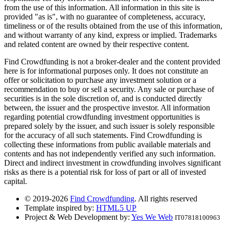
from the use of this information. All information in this site is
provided "as is", with no guarantee of completeness, accuracy,
timeliness or of the results obtained from the use of this information,
and without warranty of any kind, express or implied. Trademarks
and related content are owned by their respective content.
Find Crowdfunding is not a broker-dealer and the content provided
here is for informational purposes only. It does not constitute an
offer or solicitation to purchase any investment solution or a
recommendation to buy or sell a security. Any sale or purchase of
securities is in the sole discretion of, and is conducted directly
between, the issuer and the prospective investor. All information
regarding potential crowdfunding investment opportunities is
prepared solely by the issuer, and such issuer is solely responsible
for the accuracy of all such statements. Find Crowdfunding is
collecting these informations from public available materials and
contents and has not independently verified any such information.
Direct and indirect investment in crowdfunding involves significant
risks as there is a potential risk for loss of part or all of invested
capital.
© 2019-2026
Find Crowdfunding
. All rights reserved
Template inspired by:
HTML5 UP
Project & Web Development by:
Yes We Web
IT07818100963