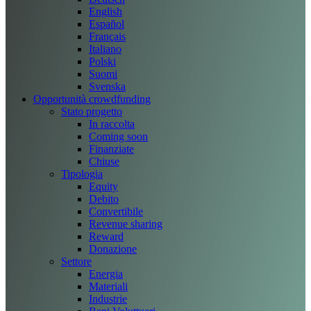
English
Español
Français
Italiano
Polski
Suomi
Svenska
Opportunità crowdfunding
Stato progetto
In raccolta
Coming soon
Finanziate
Chiuse
Tipologia
Equity
Debito
Convertibile
Revenue sharing
Reward
Donazione
Settore
Energia
Materiali
Industrie