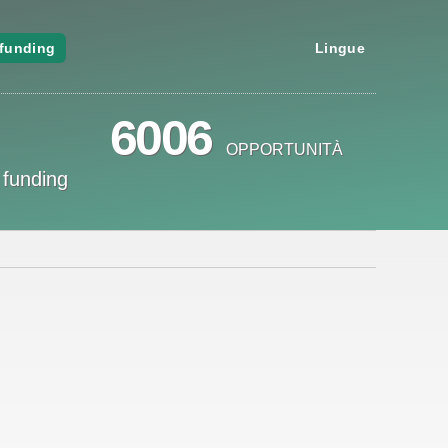
funding
Lingue
6006
OPPORTUNITÀ
 funding