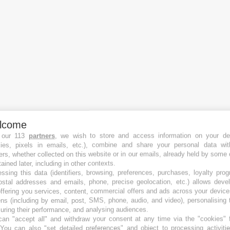
lcome
 our 113
partners
, we wish to store and access information on your de
kies, pixels in emails, etc.), combine and share your personal data wit
ers, whether collected on this website or in our emails, already held by some 
tained later, including in other contexts.
Piattaforme crowdfunding
ssing this data (identifiers, browsing, preferences, purchases, loyalty pro
Le migliori Piattaforme Equity crowdfunding
ostal addresses and emails, phone, precise geolocation, etc.) allows deve
Le migliori Piattaforme Immobiliare crowdfunding
ffering you services, content, commercial offers and ads across your devic
Le migliori Piattaforme Debt crowdfunding
ns (including by email, post, SMS, phone, audio, and video), personalising
ring their performance, and analysing audiences.
Le migliori Piattaforme P2P crowdfunding
an "accept all" and withdraw your consent at any time via the "cookies" 
Le migliori Piattaforme Royalty crowdfunding
 You can also "set detailed preferences" and object to processing activiti