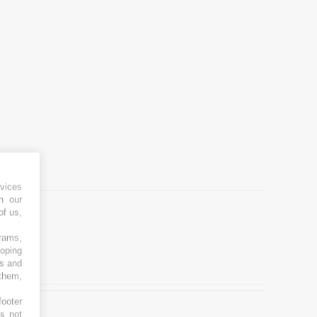
vices
h our
of us,
grams,
loping
es and
 them,
footer
es not