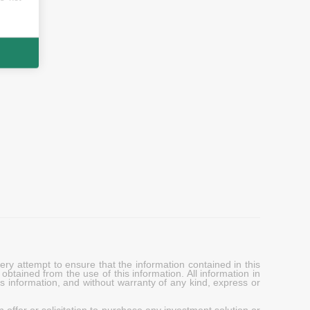
y attempt to ensure that the information contained in this
obtained from the use of this information. All information in
his information, and without warranty of any kind, express or