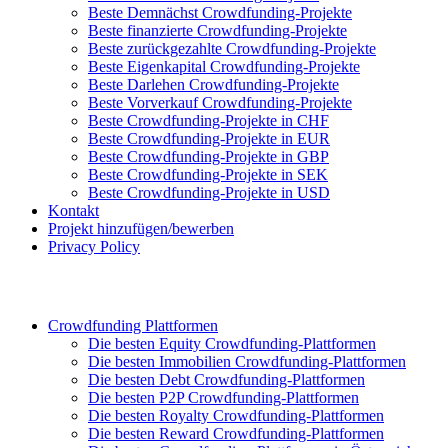
Beste Demnächst Crowdfunding-Projekte
Beste finanzierte Crowdfunding-Projekte
Beste zurückgezahlte Crowdfunding-Projekte
Beste Eigenkapital Crowdfunding-Projekte
Beste Darlehen Crowdfunding-Projekte
Beste Vorverkauf Crowdfunding-Projekte
Beste Crowdfunding-Projekte in CHF
Beste Crowdfunding-Projekte in EUR
Beste Crowdfunding-Projekte in GBP
Beste Crowdfunding-Projekte in SEK
Beste Crowdfunding-Projekte in USD
Kontakt
Projekt hinzufügen/bewerben
Privacy Policy
Crowdfunding Plattformen
Die besten Equity Crowdfunding-Plattformen
Die besten Immobilien Crowdfunding-Plattformen
Die besten Debt Crowdfunding-Plattformen
Die besten P2P Crowdfunding-Plattformen
Die besten Royalty Crowdfunding-Plattformen
Die besten Reward Crowdfunding-Plattformen