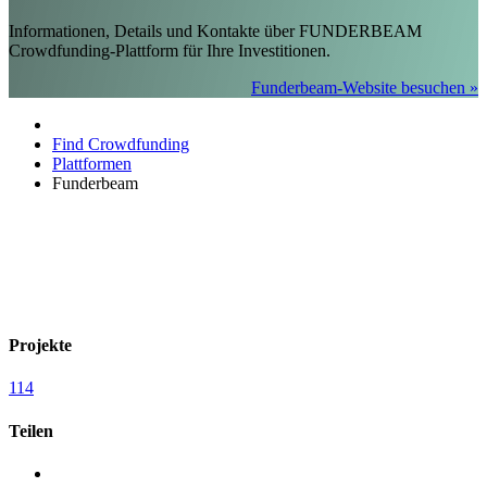
Informationen, Details und Kontakte über FUNDERBEAM
Crowdfunding-Plattform für Ihre Investitionen.
Funderbeam-Website besuchen »
Find Crowdfunding
Plattformen
Funderbeam
Projekte
114
Teilen