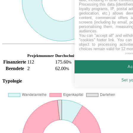
Processing this data (identifie
loyalty programs, IP, postal a
geolocation, etc.) allows dev
content, commercial offers
screens (including by email, p
personalising them, measurin
audiences.
You can "accept all" and withd
"cookies" footer link
. You can 
object to processing activit
choices remain valid for 12 mo
power
Projektnummer
Durchschnit. Finanz.
Finanzierte
112
175.60
%
Ac
Beendete
2
62.00
%
Set y
Typologie