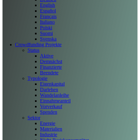
English
Español
Français
Italiano
Polski
Suomi
Svenska
Crowdfunding Projekte
Status
Aktive
Demnächst
Finanzierte
Beendete
Typologie
Eigenkapital
Darlehen
Wandelanleihe
Einnahmeanteil
Vorverkauf
Spenden
Sektor
Energie
Materialien
Industrie