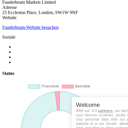
Funderbeam Markets Limited
Adresse
25 Eccleston Place, London, SW1W 9NF
Website
Funderbeam-Website besuchen
Soziale
Status
Welcome
With our 113
partners
, we wis
your devices (cookies, pixels 
your personal data with our p
website or in our emails, alre
later, including in other context