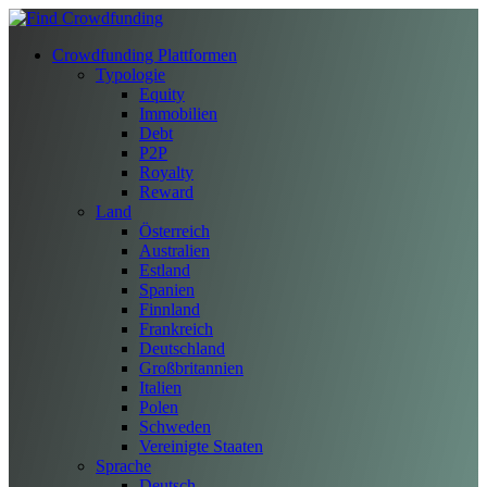
Crowdfunding Plattformen
Typologie
Equity
Immobilien
Debt
P2P
Royalty
Reward
Land
Österreich
Australien
Estland
Spanien
Finnland
Frankreich
Deutschland
Großbritannien
Italien
Polen
Schweden
Vereinigte Staaten
Sprache
Deutsch