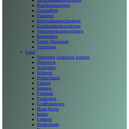
Nicht-Basiskonsumgüter
Basiskonsumgüter
Gesundheit
Finanzen
Informationstechnologie
Kommunikationsdienste
Versorgungsunternehmen
Immobilien
Grüne Ökonomie
Tourismus
Land
Vereinigte Arabische Emirate
Österreich
Australien
Schweiz
Deutschland
Estland
Spanien
Finnland
Frankreich
Großbritannien
Hong Kong
Italien
Lettland
Niederlande