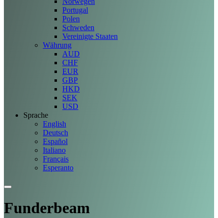
Norwegen
Portugal
Polen
Schweden
Vereinigte Staaten
Währung
AUD
CHF
EUR
GBP
HKD
SEK
USD
Sprache
English
Deutsch
Español
Italiano
Français
Esperanto
Funderbeam