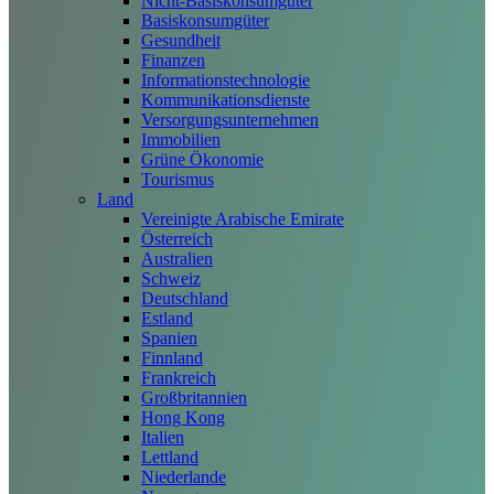
Nicht-Basiskonsumgüter
Basiskonsumgüter
Gesundheit
Finanzen
Informationstechnologie
Kommunikationsdienste
Versorgungsunternehmen
Immobilien
Grüne Ökonomie
Tourismus
Land
Vereinigte Arabische Emirate
Österreich
Australien
Schweiz
Deutschland
Estland
Spanien
Finnland
Frankreich
Großbritannien
Hong Kong
Italien
Lettland
Niederlande