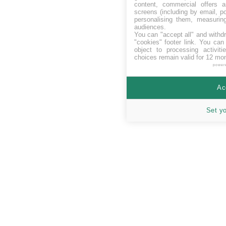
content, commercial offers
screens (including by email, p
personalising them, measurin
audiences.
You can "accept all" and withd
"cookies" footer link
. You can 
object to processing activit
choices remain valid for 12 mo
power
Ac
Set y