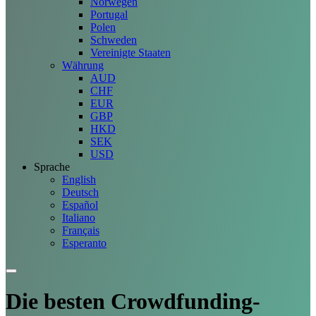
Norwegen
Portugal
Polen
Schweden
Vereinigte Staaten
Währung
AUD
CHF
EUR
GBP
HKD
SEK
USD
Sprache
English
Deutsch
Español
Italiano
Français
Esperanto
Die besten Crowdfunding-