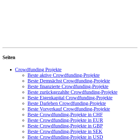
Seiten
Crowdfunding Projekte
Beste aktive Crowdfunding-Projekte
Beste Demnächst Crowdfunding-Projekte
Beste finanzierte Crowdfunding-Projekte
Beste zurückgezahlte Crowdfunding-Projekte
Beste Eigenkapital Crowdfunding-Projekte
Beste Darlehen Crowdfunding-Projekte
Beste Vorverkauf Crowdfunding-Projekte
Beste Crowdfunding-Projekte in CHF
Beste Crowdfunding-Projekte in EUR
Beste Crowdfunding-Projekte in GBP
Beste Crowdfunding-Projekte in SEK
Beste Crowdfunding-Projekte in USD