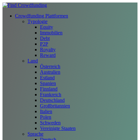
Crowdfunding Plattformen
Typologie
Equity
Immobilien
Debt
P2P
Royalty
Reward
Land
Österreich
Australien
Estland
Spanien
Finnland
Frankreich
Deutschland
Großbritannien
Italien
Polen
Schweden
Vereinigte Staaten
Sprache
Deutsch