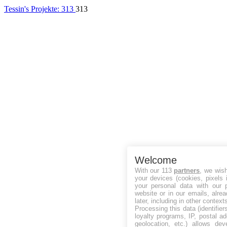
Tessin's Projekte:
313
313
Welcome
With our 113
partners
, we wis
your devices (cookies, pixels 
your personal data with our p
website or in our emails, alre
later, including in other context
Processing this data (identifie
loyalty programs, IP, postal a
geolocation, etc.) allows dev