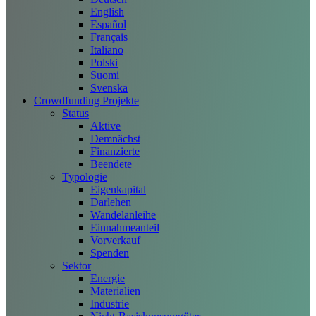
English
Español
Français
Italiano
Polski
Suomi
Svenska
Crowdfunding Projekte
Status
Aktive
Demnächst
Finanzierte
Beendete
Typologie
Eigenkapital
Darlehen
Wandelanleihe
Einnahmeanteil
Vorverkauf
Spenden
Sektor
Energie
Materialien
Industrie