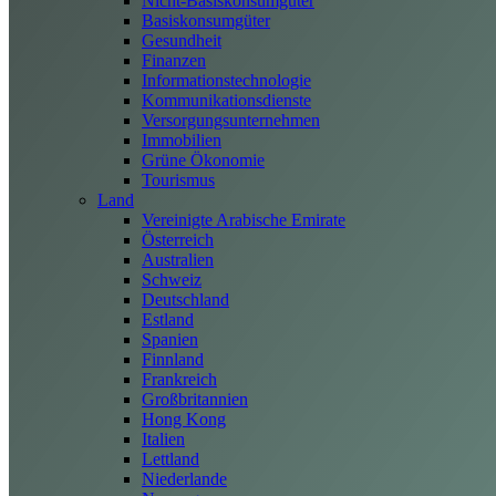
Nicht-Basiskonsumgüter
Basiskonsumgüter
Gesundheit
Finanzen
Informationstechnologie
Kommunikationsdienste
Versorgungsunternehmen
Immobilien
Grüne Ökonomie
Tourismus
Land
Vereinigte Arabische Emirate
Österreich
Australien
Schweiz
Deutschland
Estland
Spanien
Finnland
Frankreich
Großbritannien
Hong Kong
Italien
Lettland
Niederlande