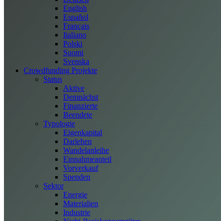
English
Español
Français
Italiano
Polski
Suomi
Svenska
Crowdfunding Projekte
Status
Aktive
Demnächst
Finanzierte
Beendete
Typologie
Eigenkapital
Darlehen
Wandelanleihe
Einnahmeanteil
Vorverkauf
Spenden
Sektor
Energie
Materialien
Industrie