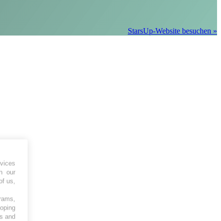
StarsUp-Website besuchen »
vices
h our
of us,
grams,
loping
es and