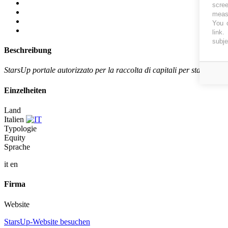
scree
measu
You c
link
.
subje
Beschreibung
StarsUp portale autorizzato per la raccolta di capitali per start-up in
Einzelheiten
Land
Italien
Typologie
Equity
Sprache
it
en
Firma
Website
StarsUp-Website besuchen