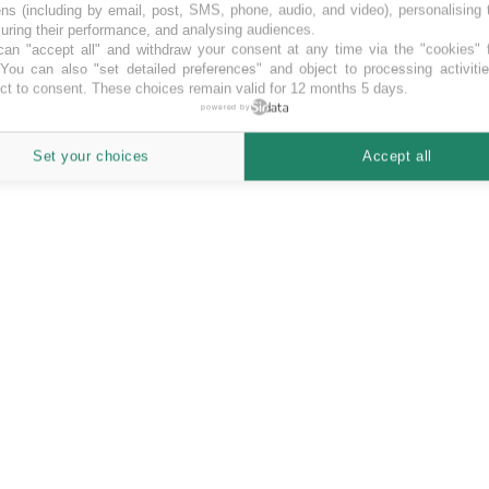
ns (including by email, post, SMS, phone, audio, and video), personalising
ring their performance, and analysing audiences.
an "accept all" and withdraw your consent at any time via the "cookies" 
 You can also "set detailed preferences" and object to processing activiti
ct to consent. These choices remain valid for 12 months 5 days.
powered by
novative. Con il crowdfunding tante opportunità sia per chi ha un progett
Set your choices
Accept all