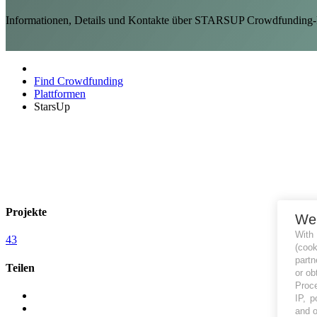
Informationen, Details und Kontakte über STARSUP Crowdfunding-Pla
Find Crowdfunding
Plattformen
StarsUp
Projekte
We
With
43
(coo
partn
Teilen
or ob
Proce
IP, p
and o