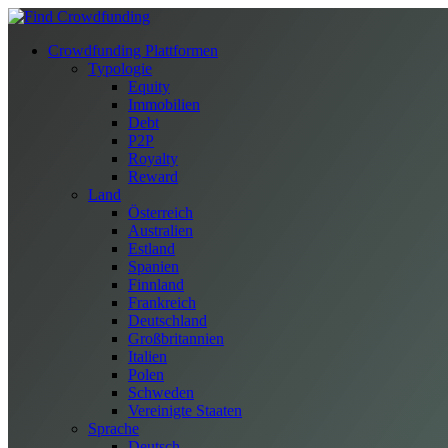
Crowdfunding Plattformen
Typologie
Equity
Immobilien
Debt
P2P
Royalty
Reward
Land
Österreich
Australien
Estland
Spanien
Finnland
Frankreich
Deutschland
Großbritannien
Italien
Polen
Schweden
Vereinigte Staaten
Sprache
Deutsch