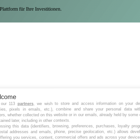
ttform für Ihre Investitionen.
lcome
 our 113
partners
, we wish to store and access information on your de
kies, pixels in emails, etc.), combine and share your personal data wit
ers, whether collected on this website or in our emails, already held by some 
tained later, including in other contexts.
ssing this data (identifiers, browsing, preferences, purchases, loyalty pro
ostal addresses and emails, phone, precise geolocation, etc.) allows deve
ffering you services, content, commercial offers and ads across your devic