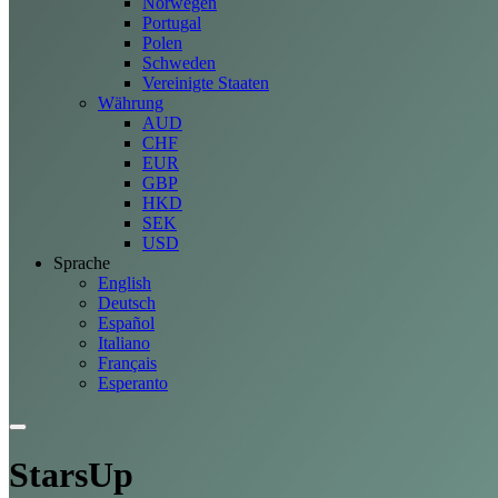
Norwegen
Portugal
Polen
Schweden
Vereinigte Staaten
Währung
AUD
CHF
EUR
GBP
HKD
SEK
USD
Sprache
English
Deutsch
Español
Italiano
Français
Esperanto
StarsUp