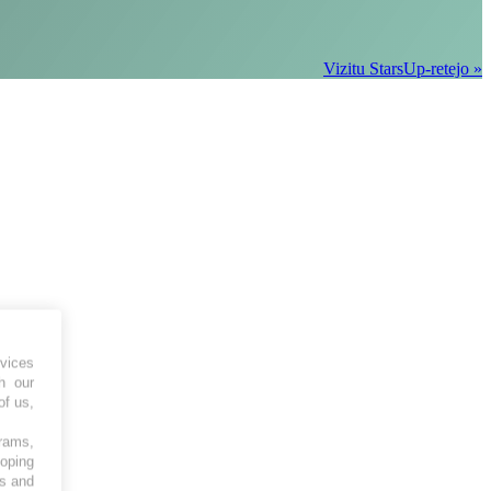
Vizitu StarsUp-retejo »
vices
h our
of us,
grams,
loping
es and