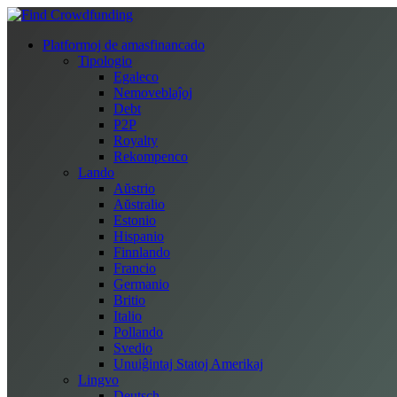
Platformoj de amasfinancado
Tipologio
Egaleco
Nemoveblaĵoj
Debt
P2P
Royalty
Rekompenco
Lando
Aŭstrio
Aŭstralio
Estonio
Hispanio
Finnlando
Francio
Germanio
Britio
Italio
Pollando
Svedio
Unuiĝintaj Statoj Amerikaj
Lingvo
Deutsch