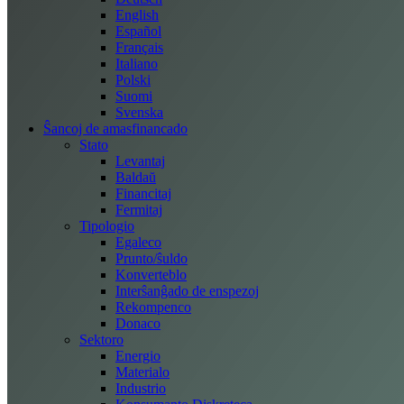
English
Español
Français
Italiano
Polski
Suomi
Svenska
Ŝancoj de amasfinancado
Stato
Levantaj
Baldaŭ
Financitaj
Fermitaj
Tipologio
Egaleco
Prunto/ŝuldo
Konverteblo
Interŝanĝado de enspezoj
Rekompenco
Donaco
Sektoro
Energio
Materialo
Industrio