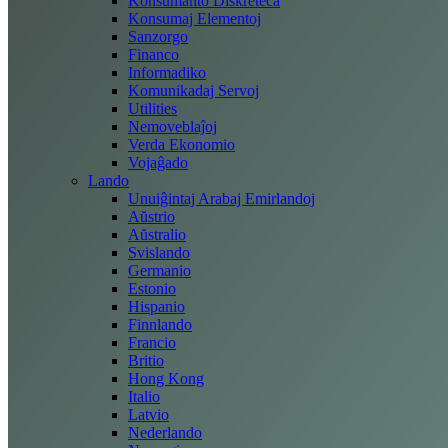
Konsumanto Diskreteca
Konsumaj Elementoj
Sanzorgo
Financo
Informadiko
Komunikadaj Servoj
Utilities
Nemoveblaĵoj
Verda Ekonomio
Vojaĝado
Lando
Unuiĝintaj Arabaj Emirlandoj
Aŭstrio
Aŭstralio
Svislando
Germanio
Estonio
Hispanio
Finnlando
Francio
Britio
Hong Kong
Italio
Latvio
Nederlando