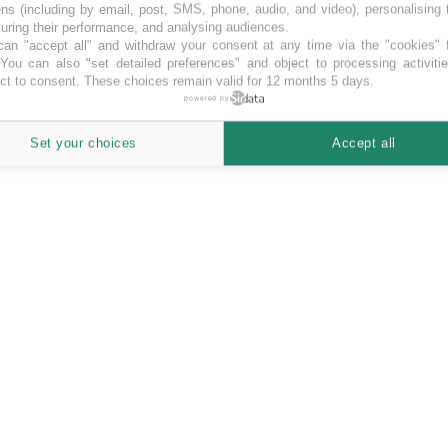
ns (including by email, post, SMS, phone, audio, and video), personalising
ring their performance, and analysing audiences.
an "accept all" and withdraw your consent at any time via the "cookies" 
 You can also "set detailed preferences" and object to processing activiti
ct to consent. These choices remain valid for 12 months 5 days.
powered by
novative. Con il crowdfunding tante opportunità sia per chi ha un progett
Set your choices
Accept all