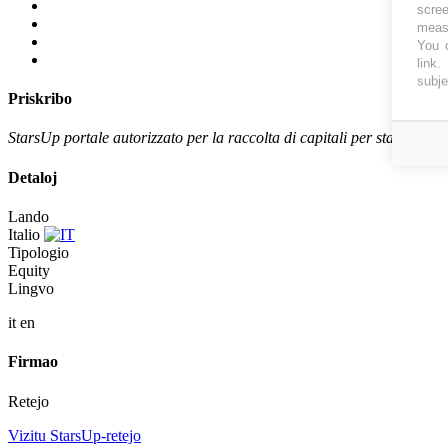
scree
measu
You c
link
.
subje
Priskribo
StarsUp portale autorizzato per la raccolta di capitali per start-up in
Detaloj
Lando
Italio
Tipologio
Equity
Lingvo
it
en
Firmao
Retejo
Vizitu StarsUp-retejo