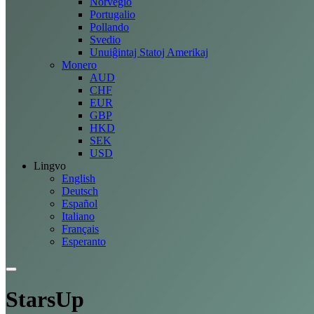
Norvegio
Portugalio
Pollando
Svedio
Unuiĝintaj Statoj Amerikaj
Monero
AUD
CHF
EUR
GBP
HKD
SEK
USD
Lingvo
English
Deutsch
Español
Italiano
Français
Esperanto
StarsUp