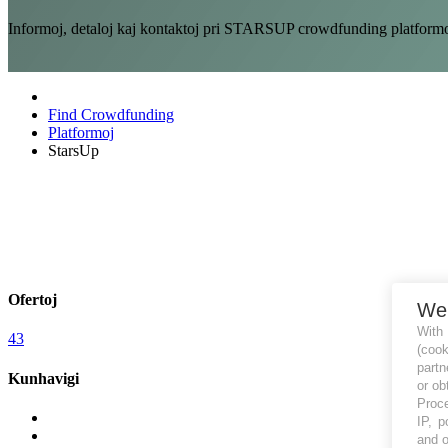
Informoj, detaloj kaj kontaktoj pri STARSUP crowdfunding platformo 
Find Crowdfunding
Platformoj
StarsUp
Ofertoj
We
With
43
(coo
partn
Kunhavigi
or ob
Proce
IP, p
and o