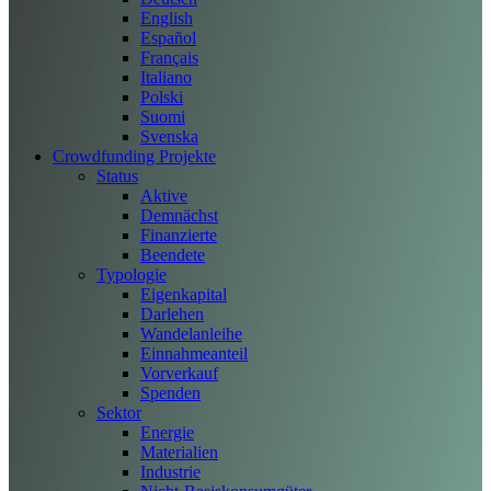
English
Español
Français
Italiano
Polski
Suomi
Svenska
Crowdfunding Projekte
Status
Aktive
Demnächst
Finanzierte
Beendete
Typologie
Eigenkapital
Darlehen
Wandelanleihe
Einnahmeanteil
Vorverkauf
Spenden
Sektor
Energie
Materialien
Industrie