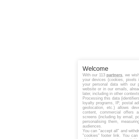
Welcome
With our 113
partners
, we wis
your devices (cookies, pixels 
your personal data with our p
website or in our emails, alre
later, including in other context
Processing this data (identifie
loyalty programs, IP, postal a
geolocation, etc.) allows dev
content, commercial offers
screens (including by email, p
personalising them, measurin
audiences.
You can "accept all" and withd
"cookies" footer link
. You can 