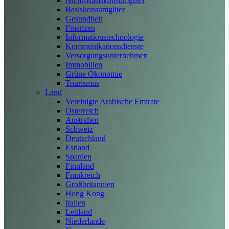
Nicht-Basiskonsumgüter
Basiskonsumgüter
Gesundheit
Finanzen
Informationstechnologie
Kommunikationsdienste
Versorgungsunternehmen
Immobilien
Grüne Ökonomie
Tourismus
Land
Vereinigte Arabische Emirate
Österreich
Australien
Schweiz
Deutschland
Estland
Spanien
Finnland
Frankreich
Großbritannien
Hong Kong
Italien
Lettland
Niederlande