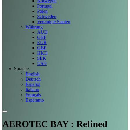
Norwegen
Portugal
Polen
Schweden
Vereinigte Staaten
Währung
AUD
CHF
EUR
GBP
HKD
SEK
USD
Sprache
English
Deutsch
Español
Italiano
Français
Esperanto
AEROTEC BAY : Refined