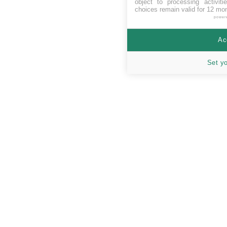
object to processing activit
choices remain valid for 12 mo
power
Ac
Set y