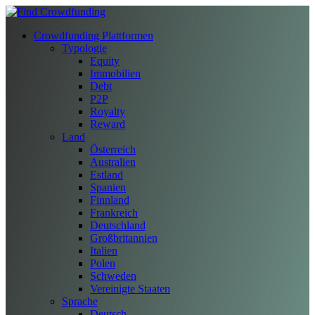
Crowdfunding Plattformen
Typologie
Equity
Immobilien
Debt
P2P
Royalty
Reward
Land
Österreich
Australien
Estland
Spanien
Finnland
Frankreich
Deutschland
Großbritannien
Italien
Polen
Schweden
Vereinigte Staaten
Sprache
Deutsch