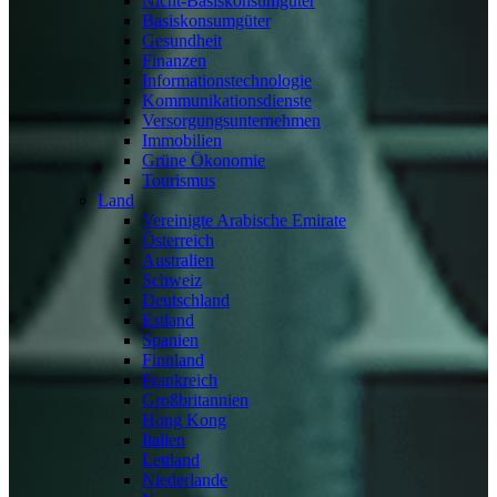
Nicht-Basiskonsumgüter
Basiskonsumgüter
Gesundheit
Finanzen
Informationstechnologie
Kommunikationsdienste
Versorgungsunternehmen
Immobilien
Grüne Ökonomie
Tourismus
Land
Vereinigte Arabische Emirate
Österreich
Australien
Schweiz
Deutschland
Estland
Spanien
Finnland
Frankreich
Großbritannien
Hong Kong
Italien
Lettland
Niederlande