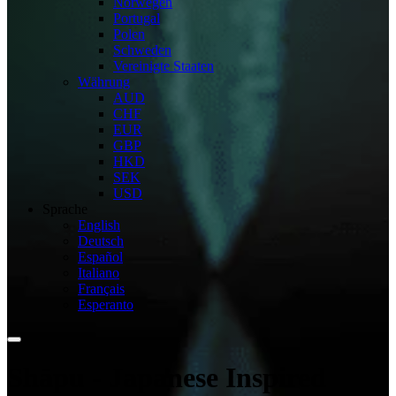
Norwegen
Portugal
Polen
Schweden
Vereinigte Staaten
Währung
AUD
CHF
EUR
GBP
HKD
SEK
USD
Sprache
English
Deutsch
Español
Italiano
Français
Esperanto
Shāpu - Japanese Inspired