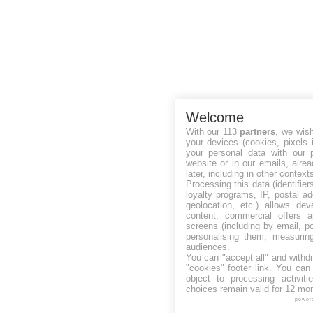
Welcome
With our 113
partners
, we wis
your devices (cookies, pixels 
your personal data with our p
website or in our emails, alre
later, including in other context
Processing this data (identifie
loyalty programs, IP, postal a
geolocation, etc.) allows dev
content, commercial offers
screens (including by email, p
personalising them, measurin
audiences.
You can "accept all" and withd
"cookies" footer link
. You can 
object to processing activit
choices remain valid for 12 mo
power