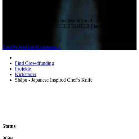
Chef’s Knife
Informationen über Shāpu - Japanese Inspired Chef’s Knife
Crowdfunding-Projekt bei KICKSTARTER Plattform
Kickstarter
Zum Projekt bei Kickstarter »
Find Crowdfunding
Projekte
Kickstarter
Shāpu - Japanese Inspired Chef’s Knife
Status
869
%