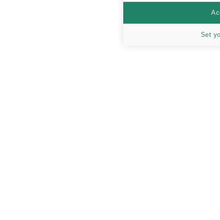
Ac
Set y