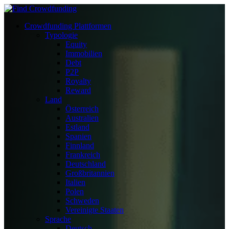
Crowdfunding Plattformen
Typologie
Equity
Immobilien
Debt
P2P
Royalty
Reward
Land
Österreich
Australien
Estland
Spanien
Finnland
Frankreich
Deutschland
Großbritannien
Italien
Polen
Schweden
Vereinigte Staaten
Sprache
Deutsch