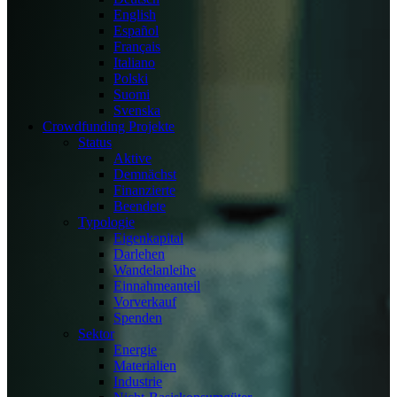
English
Español
Français
Italiano
Polski
Suomi
Svenska
Crowdfunding Projekte
Status
Aktive
Demnächst
Finanzierte
Beendete
Typologie
Eigenkapital
Darlehen
Wandelanleihe
Einnahmeanteil
Vorverkauf
Spenden
Sektor
Energie
Materialien
Industrie