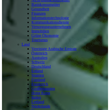
Nicht-Basiskonsumgüter
Basiskonsumgüter
Gesundheit
Finanzen
Informationstechnologie
Kommunikationsdienste
Versorgungsunternehmen
Immobilien
Grüne Ökonomie
Tourismus
Land
Vereinigte Arabische Emirate
Österreich
Australien
Schweiz
Deutschland
Estland
Spanien
Finnland
Frankreich
Großbritannien
Hong Kong
Italien
Lettland
Niederlande