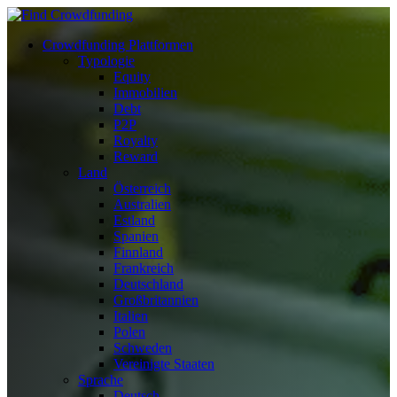
Crowdfunding Plattformen
Typologie
Equity
Immobilien
Debt
P2P
Royalty
Reward
Land
Österreich
Australien
Estland
Spanien
Finnland
Frankreich
Deutschland
Großbritannien
Italien
Polen
Schweden
Vereinigte Staaten
Sprache
Deutsch