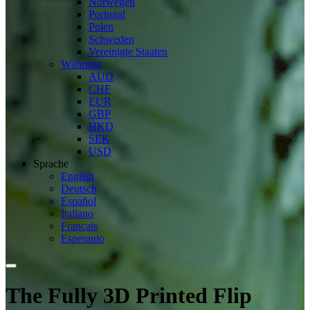
Norwegen
Portugal
Polen
Schweden
Vereinigte Staaten
Währung
AUD
CHF
EUR
GBP
HKD
SEK
USD
Sprache
English
Deutsch
Español
Italiano
Français
Esperanto
The Fully 3D Printed Flip