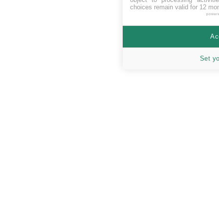
choices remain valid for 12 mo
power
Ac
Set y