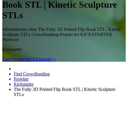
Book STL | Kinetic Sculpture
STLs
Informationen über The Fully 3D Printed Flip Book STL | Kinetic
Sculpture STLs Crowdfunding-Projekt bei KICKSTARTER
Plattform
Kickstarter
Zum Projekt bei Kickstarter »
Find Crowdfunding
Projekte
Kickstarter
The Fully 3D Printed Flip Book STL | Kinetic Sculpture
STLs