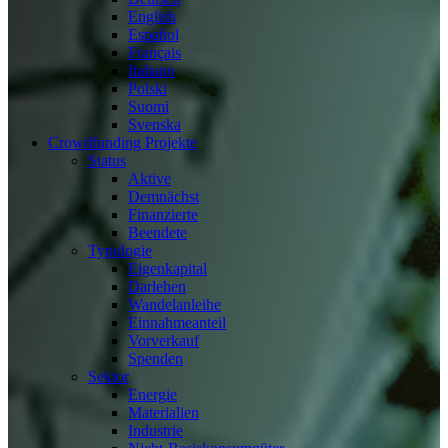
English
Español
Français
Italiano
Polski
Suomi
Svenska
Crowdfunding Projekte
Status
Aktive
Demnächst
Finanzierte
Beendete
Typologie
Eigenkapital
Darlehen
Wandelanleihe
Einnahmeanteil
Vorverkauf
Spenden
Sektor
Energie
Materialien
Industrie