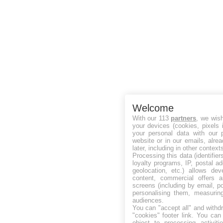
Welcome
With our 113
partners
, we wis
your devices (cookies, pixels 
your personal data with our p
website or in our emails, alre
later, including in other context
Processing this data (identifie
loyalty programs, IP, postal a
geolocation, etc.) allows dev
content, commercial offers
screens (including by email, p
personalising them, measurin
audiences.
You can "accept all" and withd
"cookies" footer link
. You can 
object to processing activit