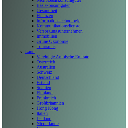
Nicht-Basiskonsumgüter
Basiskonsumgüter
Gesundheit
Finanzen
Informationstechnologie
Kommunikationsdienste
Versorgungsunternehmen
Immobilien
Grüne Ökonomie
Tourismus
Land
Vereinigte Arabische Emirate
Österreich
Australien
Schweiz
Deutschland
Estland
Spanien
Finnland
Frankreich
Großbritannien
Hong Kong
Italien
Lettland
Niederlande