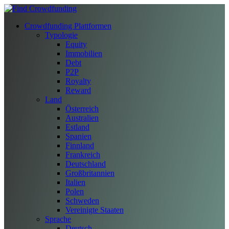
Crowdfunding Plattformen
Typologie
Equity
Immobilien
Debt
P2P
Royalty
Reward
Land
Österreich
Australien
Estland
Spanien
Finnland
Frankreich
Deutschland
Großbritannien
Italien
Polen
Schweden
Vereinigte Staaten
Sprache
Deutsch