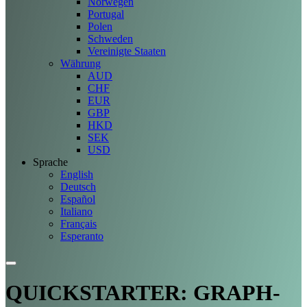
Norwegen
Portugal
Polen
Schweden
Vereinigte Staaten
Währung
AUD
CHF
EUR
GBP
HKD
SEK
USD
Sprache
English
Deutsch
Español
Italiano
Français
Esperanto
QUICKSTARTER: GRAPH-