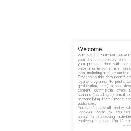
Welcome
With our 113
partners
, we wis
your devices (cookies, pixels 
your personal data with our p
website or in our emails, alre
later, including in other context
Processing this data (identifie
loyalty programs, IP, postal a
geolocation, etc.) allows dev
content, commercial offers
screens (including by email, p
personalising them, measurin
audiences.
You can "accept all" and withd
"cookies" footer link
. You can 
object to processing activit
choices remain valid for 12 mo
power