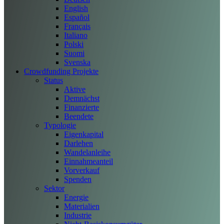
English
Español
Français
Italiano
Polski
Suomi
Svenska
Crowdfunding Projekte
Status
Aktive
Demnächst
Finanzierte
Beendete
Typologie
Eigenkapital
Darlehen
Wandelanleihe
Einnahmeanteil
Vorverkauf
Spenden
Sektor
Energie
Materialien
Industrie