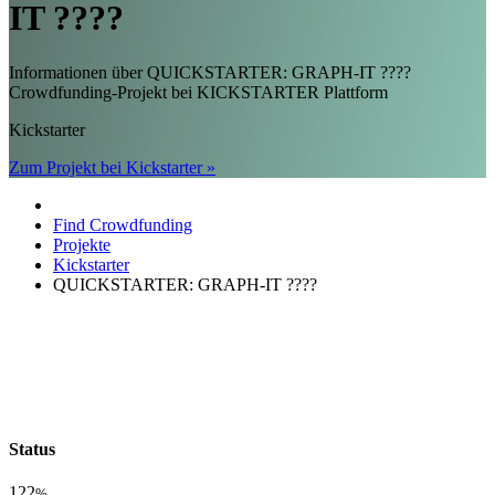
IT ????
Informationen über QUICKSTARTER: GRAPH-IT ????
Crowdfunding-Projekt bei KICKSTARTER Plattform
Kickstarter
Zum Projekt bei Kickstarter »
Find Crowdfunding
Projekte
Kickstarter
QUICKSTARTER: GRAPH-IT ????
Status
122
%