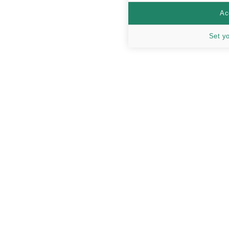
Ac
Set y