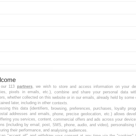
lcome
 our 113
partners
, we wish to store and access information on your de
kies, pixels in emails, etc.), combine and share your personal data wit
ers, whether collected on this website or in our emails, already held by some 
tained later, including in other contexts.
ssing this data (identifiers, browsing, preferences, purchases, loyalty pro
ostal addresses and emails, phone, precise geolocation, etc.) allows deve
ffering you services, content, commercial offers and ads across your devic
ns (including by email, post, SMS, phone, audio, and video), personalising
ring their performance, and analysing audiences.
an "accept all" and withdraw your consent at any time via the "cookies" 