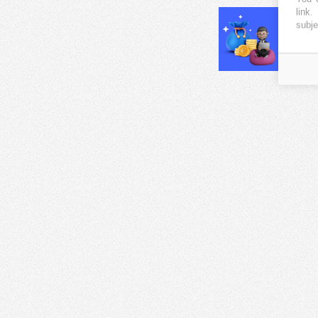
link
.
subje