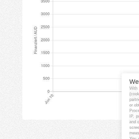
We
With
(coo
partn
or ob
Proce
IP, p
and o
scree
measu
You c