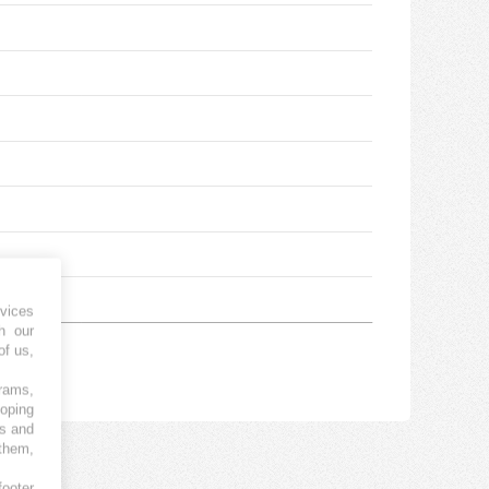
vices
h our
of us,
grams,
loping
es and
 them,
footer