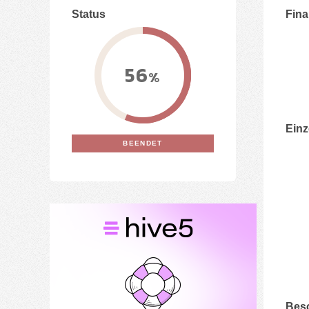
Status
Fin
56
%
Einz
BEENDET
Bes