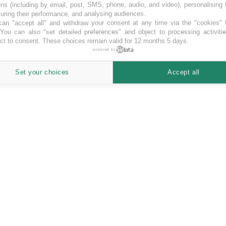
ns (including by email, post, SMS, phone, audio, and video), personalising
ring their performance, and analysing audiences.
an "accept all" and withdraw your consent at any time via the "cookies" 
 You can also "set detailed preferences" and object to processing activiti
ct to consent. These choices remain valid for 12 months 5 days.
powered by
Set your choices
Accept all