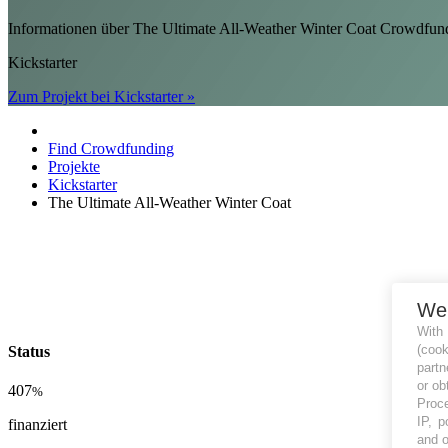
Informationen über The Ultimate All-Weather Winter Coat Crowdf
Kickstarter
Zum Projekt bei Kickstarter »
Find Crowdfunding
Projekte
Kickstarter
The Ultimate All-Weather Winter Coat
We
With
(coo
Status
partn
or ob
407
%
Proce
IP, p
finanziert
and o