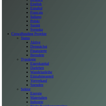
English
Español
Français
Italiano
Polski
Suomi
Svenska
Crowdfunding Projekte
Status
Aktive
Demnächst
Finanzierte
Beendete
Typologie
Eigenkapital
Darlehen
Wandelanleihe
Einnahmeanteil
Vorverkauf
Spenden
Sektor
Energie
Materialien
Industrie