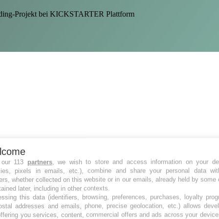
unding-Projekt bei KICKSTARTER Plattform
lcome
 our 113
partners
, we wish to store and access information on your de
kies, pixels in emails, etc.), combine and share your personal data wit
ers, whether collected on this website or in our emails, already held by some 
tained later, including in other contexts.
ssing this data (identifiers, browsing, preferences, purchases, loyalty pro
ostal addresses and emails, phone, precise geolocation, etc.) allows deve
ffering you services, content, commercial offers and ads across your devic