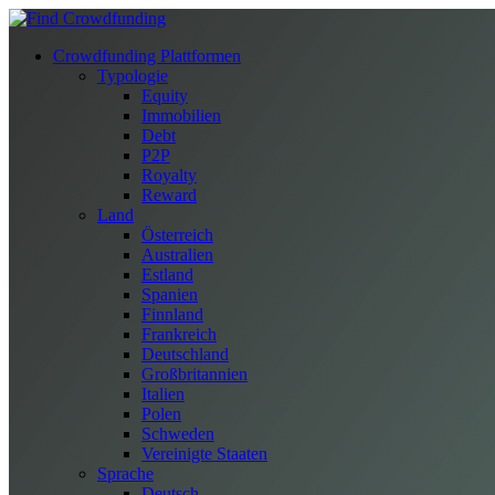
Crowdfunding Plattformen
Typologie
Equity
Immobilien
Debt
P2P
Royalty
Reward
Land
Österreich
Australien
Estland
Spanien
Finnland
Frankreich
Deutschland
Großbritannien
Italien
Polen
Schweden
Vereinigte Staaten
Sprache
Deutsch