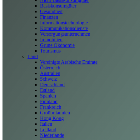
Nicht-Basiskonsumgüter
Basiskonsumgüter
Gesundheit
Finanzen
Informationstechnologie
Kommunikationsdienste
Versorgungsunternehmen
Immobilien
Grüne Ökonomie
Tourismus
Land
Vereinigte Arabische Emirate
Österreich
Australien
Schweiz
Deutschland
Estland
Spanien
Finnland
Frankreich
Großbritannien
Hong Kong
Italien
Lettland
Niederlande