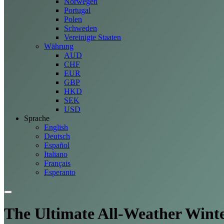
Norwegen
Portugal
Polen
Schweden
Vereinigte Staaten
Währung
AUD
CHF
EUR
GBP
HKD
SEK
USD
Sprache
English
Deutsch
Español
Italiano
Français
Esperanto
The Ultimate All-Weather Wint