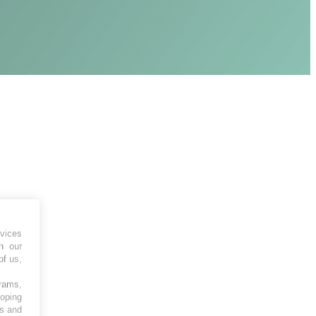
vices
h our
of us,
grams,
loping
es and