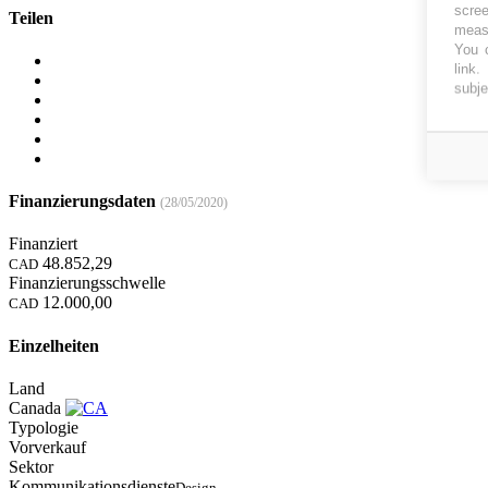
scree
Teilen
measu
You c
link
.
subje
Finanzierungsdaten
(28/05/2020)
Finanziert
48.852,29
CAD
Finanzierungsschwelle
12.000,00
CAD
Einzelheiten
Land
Canada
Typologie
Vorverkauf
Sektor
Kommunikationsdienste
Design