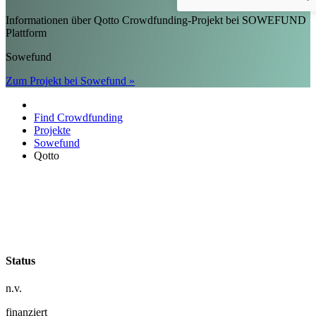
Informationen über Qotto Crowdfunding-Projekt bei SOWEFUND
Plattform
Sowefund
Zum Projekt bei Sowefund »
Find Crowdfunding
Projekte
Sowefund
Qotto
Status
n.v.
finanziert