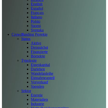
English
Español
Français
Italiano
Polski
Suomi
Svenska
Crowdfunding Projekte
Status
Aktive
Demnächst
Finanzierte
Beendete
Typologie
Eigenkapital
Darlehen
Wandelanleihe
Einnahmeanteil
Vorverkauf
Spenden
Sektor
Energie
Materialien
Industrie