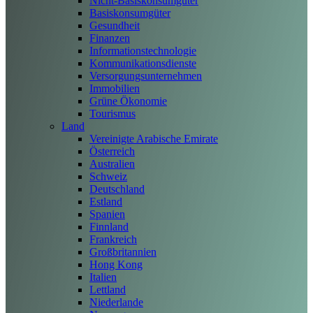
Nicht-Basiskonsumgüter
Basiskonsumgüter
Gesundheit
Finanzen
Informationstechnologie
Kommunikationsdienste
Versorgungsunternehmen
Immobilien
Grüne Ökonomie
Tourismus
Land
Vereinigte Arabische Emirate
Österreich
Australien
Schweiz
Deutschland
Estland
Spanien
Finnland
Frankreich
Großbritannien
Hong Kong
Italien
Lettland
Niederlande