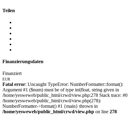
Teilen
Finanzierungsdaten
Finanziert
EUR
Fatal error
: Uncaught TypeError: NumberFormatter::format():
Argument #1 ($num) must be of type int|float, string given in
/home/yesweweb/public_html/crwd/view.php:278 Stack trace: #0
/home/yesweweb/public_html/crwd/view.php(278):
NumberFormatter->format() #1 {main} thrown in
/home/yesweweb/public_html/crwd/view.php
on line
278