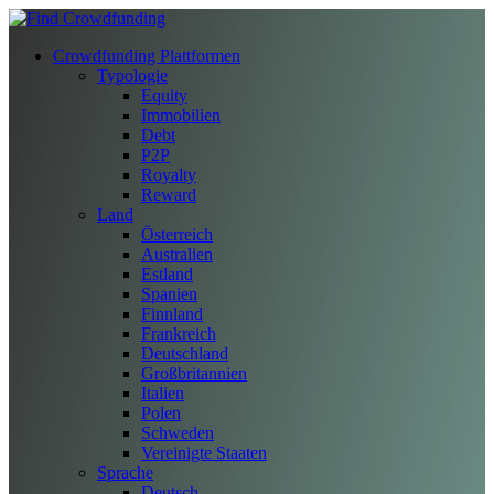
Crowdfunding Plattformen
Typologie
Equity
Immobilien
Debt
P2P
Royalty
Reward
Land
Österreich
Australien
Estland
Spanien
Finnland
Frankreich
Deutschland
Großbritannien
Italien
Polen
Schweden
Vereinigte Staaten
Sprache
Deutsch