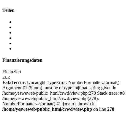
Teilen
Finanzierungsdaten
Finanziert
EUR
Fatal error
: Uncaught TypeError: NumberFormatter::format():
Argument #1 ($num) must be of type int|float, string given in
/home/yesweweb/public_html/crwd/view.php:278 Stack trace: #0
/home/yesweweb/public_html/crwd/view.php(278):
NumberFormatter->format() #1 {main} thrown in
/home/yesweweb/public_html/crwd/view.php
on line
278