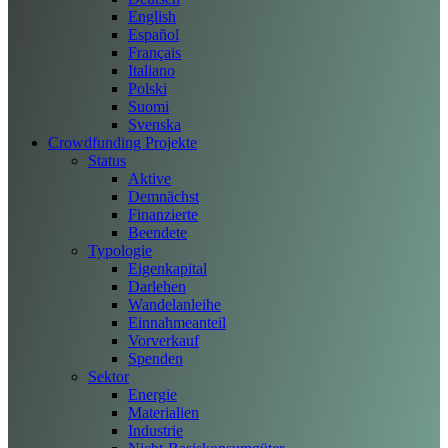
English
Español
Français
Italiano
Polski
Suomi
Svenska
Crowdfunding Projekte
Status
Aktive
Demnächst
Finanzierte
Beendete
Typologie
Eigenkapital
Darlehen
Wandelanleihe
Einnahmeanteil
Vorverkauf
Spenden
Sektor
Energie
Materialien
Industrie