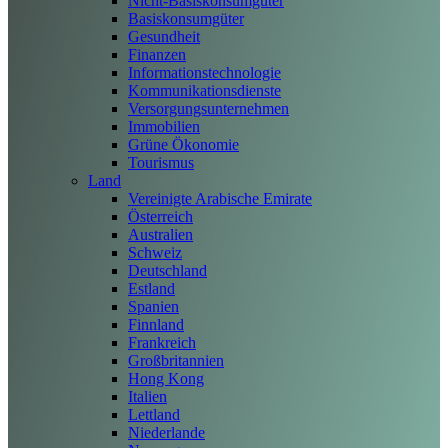
Nicht-Basiskonsumgüter
Basiskonsumgüter
Gesundheit
Finanzen
Informationstechnologie
Kommunikationsdienste
Versorgungsunternehmen
Immobilien
Grüne Ökonomie
Tourismus
Land
Vereinigte Arabische Emirate
Österreich
Australien
Schweiz
Deutschland
Estland
Spanien
Finnland
Frankreich
Großbritannien
Hong Kong
Italien
Lettland
Niederlande