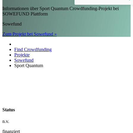
Informationen über Sport Quantum Crowdfunding-Projekt bei
SOWEFUND Plattform
Sowefund
Zum Projekt bei Sowefund »
Find Crowdfunding
Projekte
Sowefund
Sport Quantum
Status
n.v.
finanziert