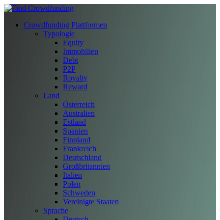
Crowdfunding Plattformen
Typologie
Equity
Immobilien
Debt
P2P
Royalty
Reward
Land
Österreich
Australien
Estland
Spanien
Finnland
Frankreich
Deutschland
Großbritannien
Italien
Polen
Schweden
Vereinigte Staaten
Sprache
Deutsch