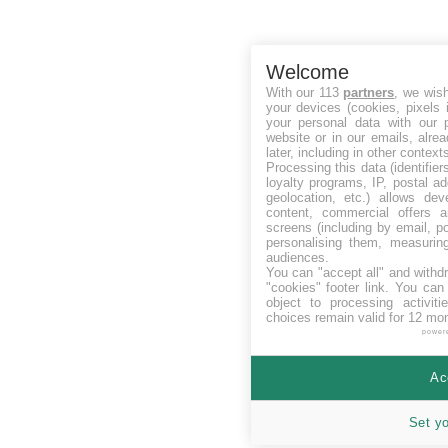
Welcome
With our 113
partners
, we wis
your devices (cookies, pixels 
your personal data with our p
website or in our emails, alre
later, including in other context
Processing this data (identifie
loyalty programs, IP, postal a
geolocation, etc.) allows dev
content, commercial offers
screens (including by email, p
personalising them, measurin
audiences.
You can "accept all" and withd
"cookies" footer link
. You can 
object to processing activit
choices remain valid for 12 mo
power
Ac
Set y