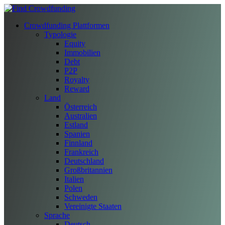
Crowdfunding Plattformen
Typologie
Equity
Immobilien
Debt
P2P
Royalty
Reward
Land
Österreich
Australien
Estland
Spanien
Finnland
Frankreich
Deutschland
Großbritannien
Italien
Polen
Schweden
Vereinigte Staaten
Sprache
Deutsch