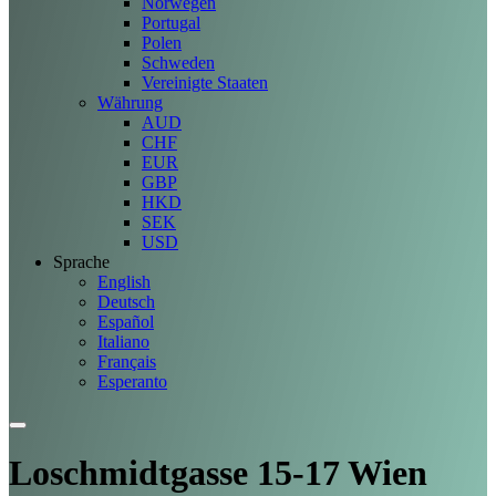
Norwegen
Portugal
Polen
Schweden
Vereinigte Staaten
Währung
AUD
CHF
EUR
GBP
HKD
SEK
USD
Sprache
English
Deutsch
Español
Italiano
Français
Esperanto
Loschmidtgasse 15-17 Wien