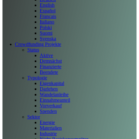
English
Español
Français
Italiano
Polski
Suomi
Svenska
Crowdfunding Projekte
Status
Aktive
Demnächst
Finanzierte
Beendete
Typologie
Eigenkapital
Darlehen
Wandelanleihe
Einnahmeanteil
Vorverkauf
Spenden
Sektor
Energie
Materialien
Industrie