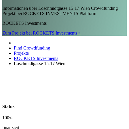
Informationen über Loschmidtgasse 15-17 Wien Crowdfunding-
Projekt bei ROCKETS INVESTMENTS Plattform
ROCKETS Investments
Zum Projekt bei ROCKETS Investments »
Find Crowdfunding
Projekte
ROCKETS Investments
Loschmidtgasse 15-17 Wien
Status
100
%
finanziert