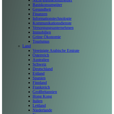
Nicht-Basiskonsumgüter
Basiskonsumgüter
Gesundheit
Finanzen
Informationstechnologie
Kommunikationsdienste
Versorgungsunternehmen
Immobilien
Grüne Ökonomie
Tourismus
Land
Vereinigte Arabische Emirate
Österreich
Australien
Schweiz
Deutschland
Estland
Spanien
Finnland
Frankreich
Großbritannien
Hong Kong
Italien
Lettland
Niederlande