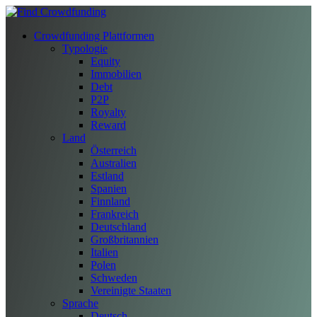
Crowdfunding Plattformen
Typologie
Equity
Immobilien
Debt
P2P
Royalty
Reward
Land
Österreich
Australien
Estland
Spanien
Finnland
Frankreich
Deutschland
Großbritannien
Italien
Polen
Schweden
Vereinigte Staaten
Sprache
Deutsch