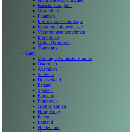
Nicht-Basiskonsumgüter
Basiskonsumgüter
Gesundheit
Finanzen
Informationstechnologie
Kommunikationsdienste
Versorgungsunternehmen
Immobilien
Grüne Ökonomie
Tourismus
Land
Vereinigte Arabische Emirate
Österreich
Australien
Schweiz
Deutschland
Estland
Spanien
Finnland
Frankreich
Großbritannien
Hong Kong
Italien
Lettland
Niederlande