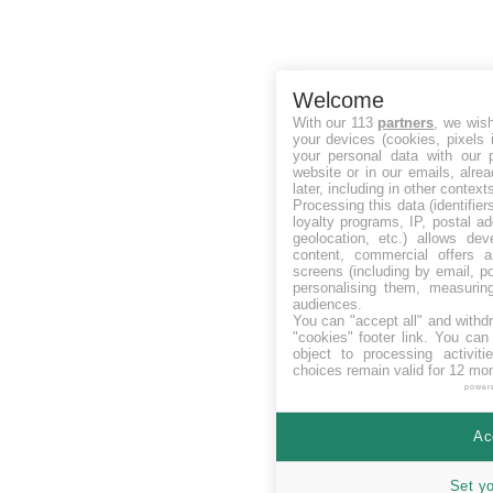
Welcome
With our 113
partners
, we wis
your devices (cookies, pixels 
your personal data with our p
website or in our emails, alre
later, including in other context
Processing this data (identifie
loyalty programs, IP, postal a
geolocation, etc.) allows dev
content, commercial offers
screens (including by email, p
personalising them, measurin
audiences.
You can "accept all" and withd
"cookies" footer link
. You can 
object to processing activit
choices remain valid for 12 mo
power
Ac
Set y