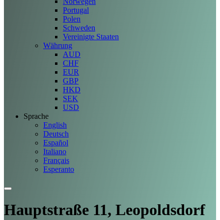
Norwegen
Portugal
Polen
Schweden
Vereinigte Staaten
Währung
AUD
CHF
EUR
GBP
HKD
SEK
USD
Sprache
English
Deutsch
Español
Italiano
Français
Esperanto
Hauptstraße 11, Leopoldsdorf