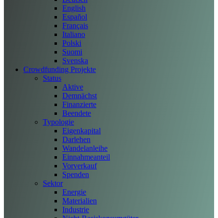
English
Español
Français
Italiano
Polski
Suomi
Svenska
Crowdfunding Projekte
Status
Aktive
Demnächst
Finanzierte
Beendete
Typologie
Eigenkapital
Darlehen
Wandelanleihe
Einnahmeanteil
Vorverkauf
Spenden
Sektor
Energie
Materialien
Industrie