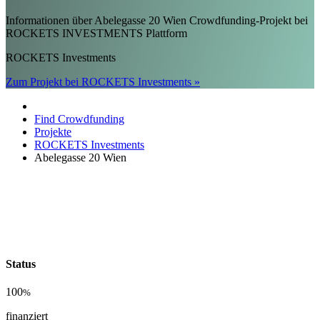
Informationen über Abelegasse 20 Wien Crowdfunding-Projekt bei
ROCKETS INVESTMENTS Plattform
ROCKETS Investments
Zum Projekt bei ROCKETS Investments »
Find Crowdfunding
Projekte
ROCKETS Investments
Abelegasse 20 Wien
Status
100
%
finanziert