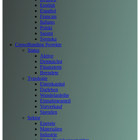
English
Español
Français
Italiano
Polski
Suomi
Svenska
Crowdfunding Projekte
Status
Aktive
Demnächst
Finanzierte
Beendete
Typologie
Eigenkapital
Darlehen
Wandelanleihe
Einnahmeanteil
Vorverkauf
Spenden
Sektor
Energie
Materialien
Industrie