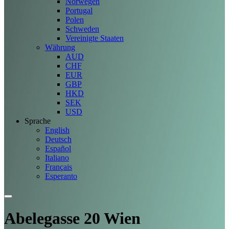
Norwegen
Portugal
Polen
Schweden
Vereinigte Staaten
Währung
AUD
CHF
EUR
GBP
HKD
SEK
USD
Sprache
English
Deutsch
Español
Italiano
Français
Esperanto
Abelegasse 20 Wien