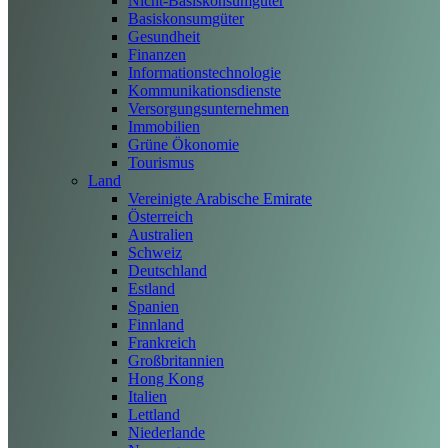
Nicht-Basiskonsumgüter
Basiskonsumgüter
Gesundheit
Finanzen
Informationstechnologie
Kommunikationsdienste
Versorgungsunternehmen
Immobilien
Grüne Ökonomie
Tourismus
Land
Vereinigte Arabische Emirate
Österreich
Australien
Schweiz
Deutschland
Estland
Spanien
Finnland
Frankreich
Großbritannien
Hong Kong
Italien
Lettland
Niederlande