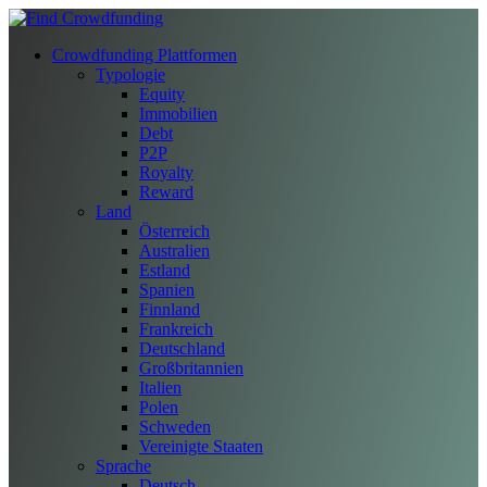
Crowdfunding Plattformen
Typologie
Equity
Immobilien
Debt
P2P
Royalty
Reward
Land
Österreich
Australien
Estland
Spanien
Finnland
Frankreich
Deutschland
Großbritannien
Italien
Polen
Schweden
Vereinigte Staaten
Sprache
Deutsch