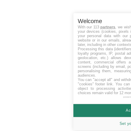
Welcome
With our 113
partners
, we wis
your devices (cookies, pixels 
your personal data with our p
website or in our emails, alre
later, including in other context
Processing this data (identifie
loyalty programs, IP, postal a
geolocation, etc.) allows dev
content, commercial offers
screens (including by email, p
personalising them, measurin
audiences.
You can "accept all" and withd
"cookies" footer link
. You can 
object to processing activit
choices remain valid for 12 mo
power
Ac
Set y