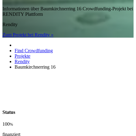
Informationen über Baumkirchnerring 16 Crowdfunding-Projekt bei
RENDITY Plattform
Rendity
Zum Projekt bei Rendity »
Find Crowdfunding
Projekte
Rendity
Baumkirchnerring 16
Status
100
%
finanziert