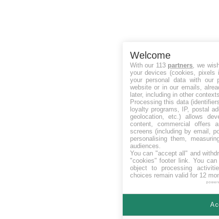
Welcome
With our 113
partners
, we wis
your devices (cookies, pixels 
your personal data with our p
website or in our emails, alre
later, including in other context
Processing this data (identifie
loyalty programs, IP, postal a
geolocation, etc.) allows dev
content, commercial offers
screens (including by email, p
personalising them, measurin
audiences.
You can "accept all" and withd
"cookies" footer link
. You can 
object to processing activit
choices remain valid for 12 mo
power
Ac