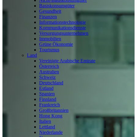
Nicht-Basiskonsumgüter
Basiskonsumgüter
Gesundheit
Finanzen
Informationstechnologie
Kommunikationsdienste
Versorgungsunternehmen
Immobilien
Grüne Ökonomie
Tourismus
Land
Vereinigte Arabische Emirate
Österreich
Australien
Schweiz
Deutschland
Estland
Spanien
Finnland
Frankreich
Großbritannien
Hong Kong
Italien
Lettland
Niederlande