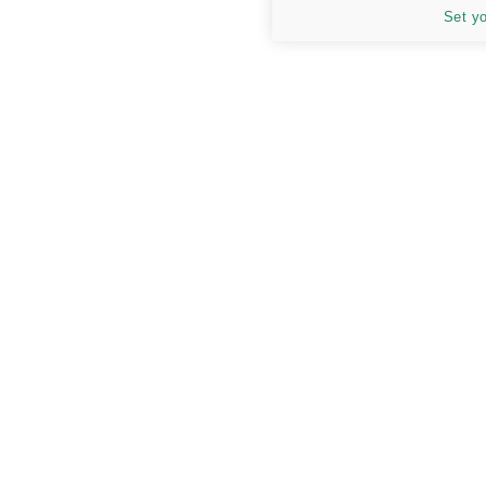
Set y