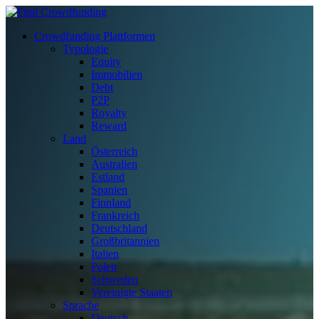
Crowdfunding Plattformen
Typologie
Equity
Immobilien
Debt
P2P
Royalty
Reward
Land
Österreich
Australien
Estland
Spanien
Finnland
Frankreich
Deutschland
Großbritannien
Italien
Polen
Schweden
Vereinigte Staaten
Sprache
Deutsch