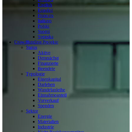
English
Español
Français
Italiano
Polski
Suomi
Svenska
Crowdfunding Projekte
Status
Aktive
Demnächst
Finanzierte
Beendete
Typologie
Eigenkapital
Darlehen
Wandelanleihe
Einnahmeanteil
Vorverkauf
Spenden
Sektor
Energie
Materialien
Industrie