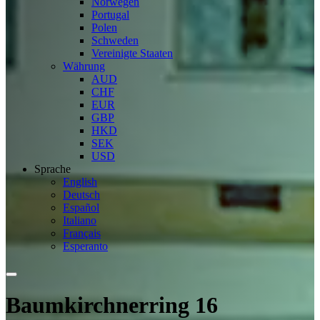
Norwegen
Portugal
Polen
Schweden
Vereinigte Staaten
Währung
AUD
CHF
EUR
GBP
HKD
SEK
USD
Sprache
English
Deutsch
Español
Italiano
Français
Esperanto
Baumkirchnerring 16