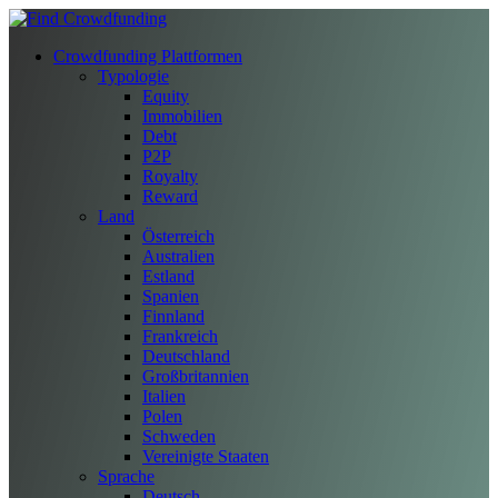
Crowdfunding Plattformen
Typologie
Equity
Immobilien
Debt
P2P
Royalty
Reward
Land
Österreich
Australien
Estland
Spanien
Finnland
Frankreich
Deutschland
Großbritannien
Italien
Polen
Schweden
Vereinigte Staaten
Sprache
Deutsch