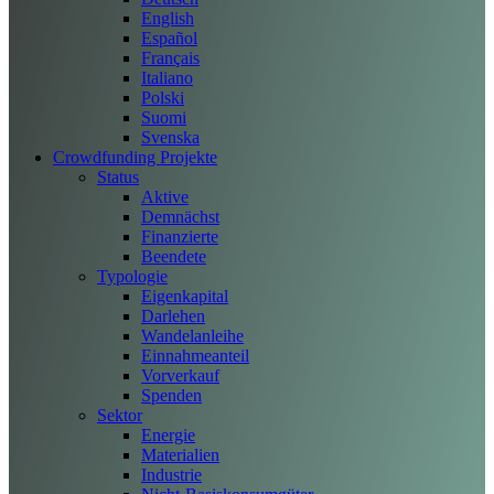
English
Español
Français
Italiano
Polski
Suomi
Svenska
Crowdfunding Projekte
Status
Aktive
Demnächst
Finanzierte
Beendete
Typologie
Eigenkapital
Darlehen
Wandelanleihe
Einnahmeanteil
Vorverkauf
Spenden
Sektor
Energie
Materialien
Industrie