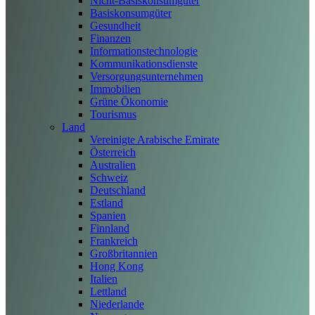
Nicht-Basiskonsumgüter
Basiskonsumgüter
Gesundheit
Finanzen
Informationstechnologie
Kommunikationsdienste
Versorgungsunternehmen
Immobilien
Grüne Ökonomie
Tourismus
Land
Vereinigte Arabische Emirate
Österreich
Australien
Schweiz
Deutschland
Estland
Spanien
Finnland
Frankreich
Großbritannien
Hong Kong
Italien
Lettland
Niederlande