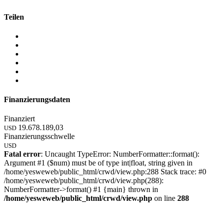
Teilen
Finanzierungsdaten
Finanziert
19.678.189,03
USD
Finanzierungsschwelle
USD
Fatal error
: Uncaught TypeError: NumberFormatter::format():
Argument #1 ($num) must be of type int|float, string given in
/home/yesweweb/public_html/crwd/view.php:288 Stack trace: #0
/home/yesweweb/public_html/crwd/view.php(288):
NumberFormatter->format() #1 {main} thrown in
/home/yesweweb/public_html/crwd/view.php
on line
288