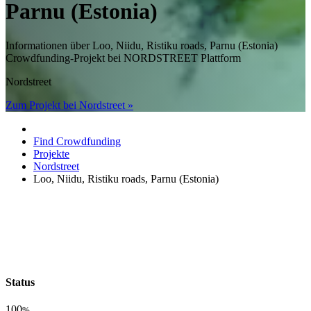
Parnu (Estonia)
Informationen über Loo, Niidu, Ristiku roads, Parnu (Estonia)
Crowdfunding-Projekt bei NORDSTREET Plattform
Nordstreet
Zum Projekt bei Nordstreet »
Find Crowdfunding
Projekte
Nordstreet
Loo, Niidu, Ristiku roads, Parnu (Estonia)
Status
100
%