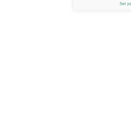
Set y