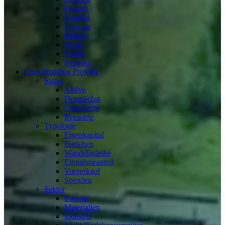
English
Español
Français
Italiano
Polski
Suomi
Svenska
Crowdfunding Projekte
Status
Aktive
Demnächst
Finanzierte
Beendete
Typologie
Eigenkapital
Darlehen
Wandelanleihe
Einnahmeanteil
Vorverkauf
Spenden
Sektor
Energie
Materialien
Industrie