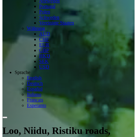
Norwegen
Portugal
Polen
Schweden
Vereinigte Staaten
Währung
AUD
CHF
EUR
GBP
HKD
SEK
USD
Sprache
English
Deutsch
Español
Italiano
Français
Esperanto
Loo, Niidu, Ristiku roads,