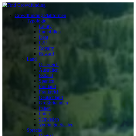
Crowdfunding Plattformen
Typologie
Equity
Immobilien
Debt
P2P
Royalty
Reward
Land
Österreich
Australien
Estland
Spanien
Finnland
Frankreich
Deutschland
Großbritannien
Italien
Polen
Schweden
Vereinigte Staaten
Sprache
Deutsch