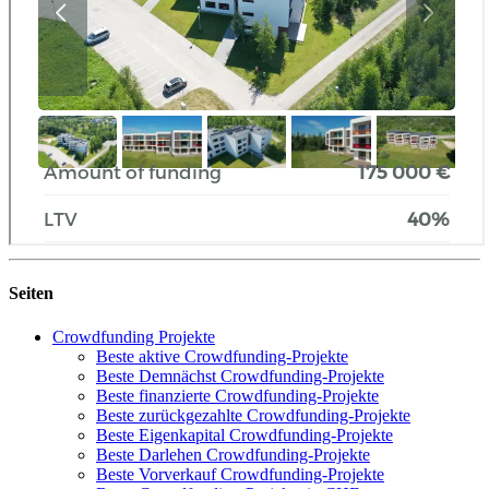
Seiten
Crowdfunding Projekte
Beste aktive Crowdfunding-Projekte
Beste Demnächst Crowdfunding-Projekte
Beste finanzierte Crowdfunding-Projekte
Beste zurückgezahlte Crowdfunding-Projekte
Beste Eigenkapital Crowdfunding-Projekte
Beste Darlehen Crowdfunding-Projekte
Beste Vorverkauf Crowdfunding-Projekte