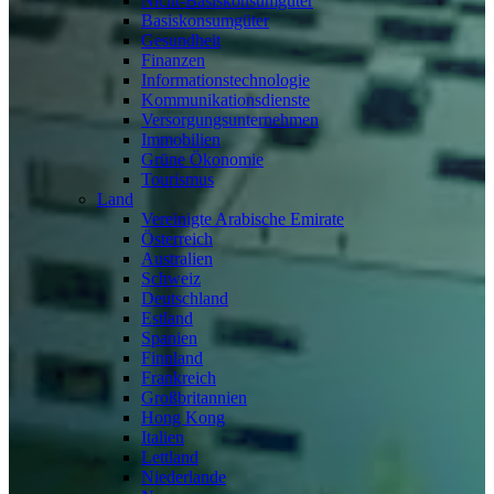
Nicht-Basiskonsumgüter
Basiskonsumgüter
Gesundheit
Finanzen
Informationstechnologie
Kommunikationsdienste
Versorgungsunternehmen
Immobilien
Grüne Ökonomie
Tourismus
Land
Vereinigte Arabische Emirate
Österreich
Australien
Schweiz
Deutschland
Estland
Spanien
Finnland
Frankreich
Großbritannien
Hong Kong
Italien
Lettland
Niederlande