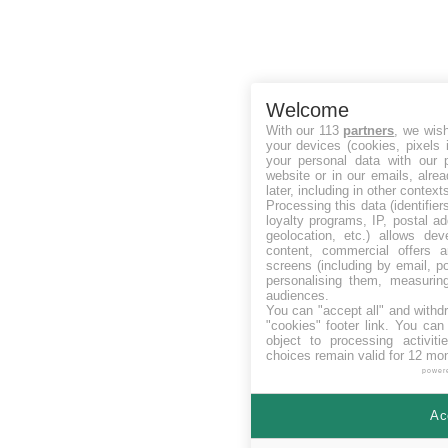
Welcome
With our 113
partners
, we wis
your devices (cookies, pixels 
your personal data with our p
website or in our emails, alre
later, including in other context
Processing this data (identifie
loyalty programs, IP, postal a
geolocation, etc.) allows dev
content, commercial offers
screens (including by email, p
personalising them, measurin
audiences.
You can "accept all" and withd
"cookies" footer link
. You can 
object to processing activit
choices remain valid for 12 mo
power
Ac