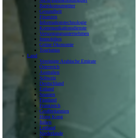
Nicht-Basiskonsumgüter
Basiskonsumgüter
Gesundheit
Finanzen
Informationstechnologie
Kommunikationsdienste
Versorgungsunternehmen
Immobilien
Grüne Ökonomie
Tourismus
Land
Vereinigte Arabische Emirate
Österreich
Australien
Schweiz
Deutschland
Estland
Spanien
Finnland
Frankreich
Großbritannien
Hong Kong
Italien
Lettland
Niederlande