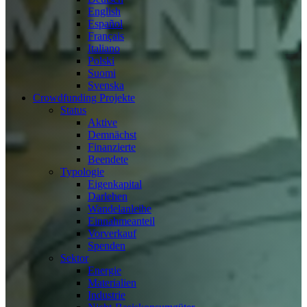
English
Español
Français
Italiano
Polski
Suomi
Svenska
Crowdfunding Projekte
Status
Aktive
Demnächst
Finanzierte
Beendete
Typologie
Eigenkapital
Darlehen
Wandelanleihe
Einnahmeanteil
Vorverkauf
Spenden
Sektor
Energie
Materialien
Industrie