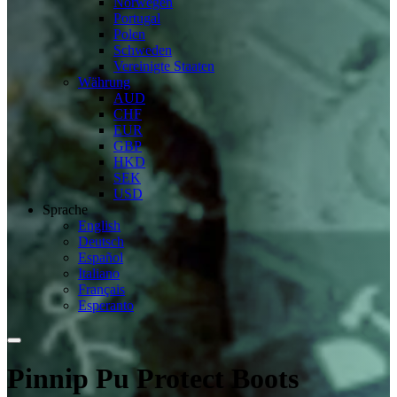
Norwegen
Portugal
Polen
Schweden
Vereinigte Staaten
Währung
AUD
CHF
EUR
GBP
HKD
SEK
USD
Sprache
English
Deutsch
Español
Italiano
Français
Esperanto
Pinnip Pu Protect Boots