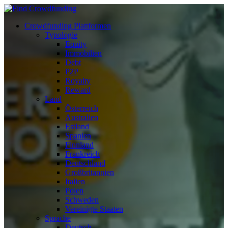
Crowdfunding Plattformen
Typologie
Equity
Immobilien
Debt
P2P
Royalty
Reward
Land
Österreich
Australien
Estland
Spanien
Finnland
Frankreich
Deutschland
Großbritannien
Italien
Polen
Schweden
Vereinigte Staaten
Sprache
Deutsch