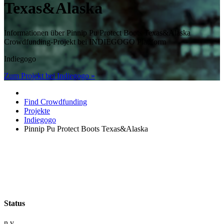
Texas&Alaska
Informationen über Pinnip Pu Protect Boots Texas&Alaska
Crowdfunding-Projekt bei INDIEGOGO Plattform
Indiegogo
Zum Projekt bei Indiegogo »
Find Crowdfunding
Projekte
Indiegogo
Pinnip Pu Protect Boots Texas&Alaska
Status
n.v.