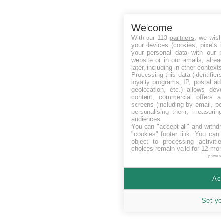
Welcome
With our 113
partners
, we wis
your devices (cookies, pixels 
your personal data with our p
website or in our emails, alre
later, including in other context
Processing this data (identifie
loyalty programs, IP, postal a
geolocation, etc.) allows dev
content, commercial offers
screens (including by email, p
personalising them, measurin
audiences.
You can "accept all" and withd
"cookies" footer link
. You can 
object to processing activit
choices remain valid for 12 mo
power
Ac
Set y