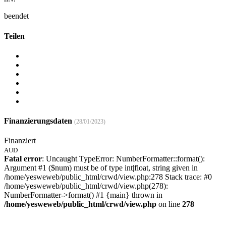
beendet
Teilen
Finanzierungsdaten
(28/01/2023)
Finanziert
AUD
Fatal error
: Uncaught TypeError: NumberFormatter::format():
Argument #1 ($num) must be of type int|float, string given in
/home/yesweweb/public_html/crwd/view.php:278 Stack trace: #0
/home/yesweweb/public_html/crwd/view.php(278):
NumberFormatter->format() #1 {main} thrown in
/home/yesweweb/public_html/crwd/view.php
on line
278