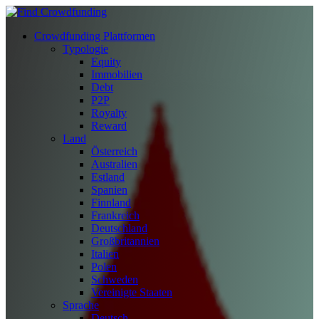
Crowdfunding Plattformen
Typologie
Equity
Immobilien
Debt
P2P
Royalty
Reward
Land
Österreich
Australien
Estland
Spanien
Finnland
Frankreich
Deutschland
Großbritannien
Italien
Polen
Schweden
Vereinigte Staaten
Sprache
Deutsch