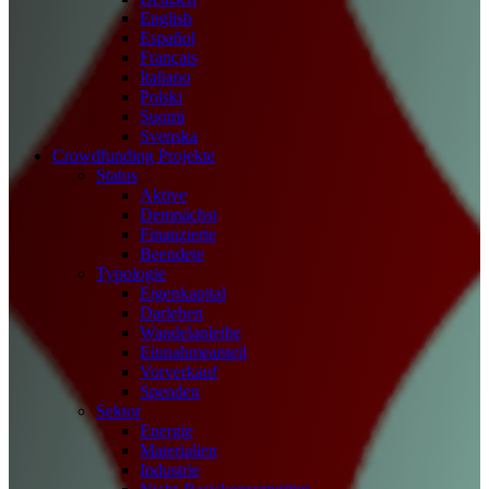
English
Español
Français
Italiano
Polski
Suomi
Svenska
Crowdfunding Projekte
Status
Aktive
Demnächst
Finanzierte
Beendete
Typologie
Eigenkapital
Darlehen
Wandelanleihe
Einnahmeanteil
Vorverkauf
Spenden
Sektor
Energie
Materialien
Industrie