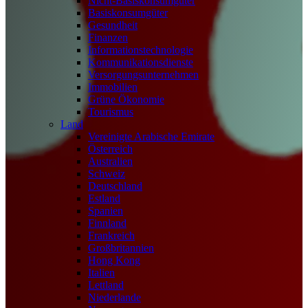
Nicht-Basiskonsumgüter
Basiskonsumgüter
Gesundheit
Finanzen
Informationstechnologie
Kommunikationsdienste
Versorgungsunternehmen
Immobilien
Grüne Ökonomie
Tourismus
Land
Vereinigte Arabische Emirate
Österreich
Australien
Schweiz
Deutschland
Estland
Spanien
Finnland
Frankreich
Großbritannien
Hong Kong
Italien
Lettland
Niederlande