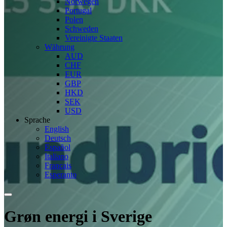
Norwegen
Portugal
Polen
Schweden
Vereinigte Staaten
Währung
AUD
CHF
EUR
GBP
HKD
SEK
USD
Sprache
English
Deutsch
Español
Italiano
Français
Esperanto
Grøn energi i Sverige