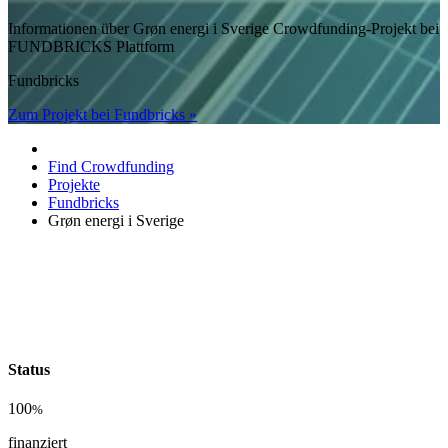
Informationen über Grøn energi i Sverige Crowdfunding-Projekt bei
FUNDBRICKS Plattform
Fundbricks
Zum Projekt bei Fundbricks »
Find Crowdfunding
Projekte
Fundbricks
Grøn energi i Sverige
Status
100
%
finanziert