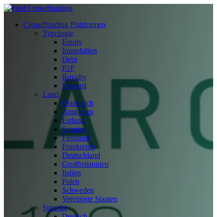
Crowdfunding Plattformen
Typologie
Equity
Immobilien
Debt
P2P
Royalty
Reward
Land
Österreich
Australien
Estland
Spanien
Finnland
Frankreich
Deutschland
Großbritannien
Italien
Polen
Schweden
Vereinigte Staaten
Sprache
Deutsch