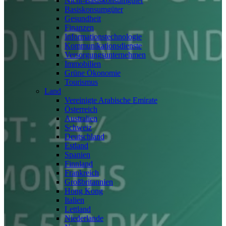
Nicht-Basiskonsumgüter
Basiskonsumgüter
Gesundheit
Finanzen
Informationstechnologie
Kommunikationsdienste
Versorgungsunternehmen
Immobilien
Grüne Ökonomie
Tourismus
Land
Vereinigte Arabische Emirate
Österreich
Australien
Schweiz
Deutschland
Estland
Spanien
Finnland
Frankreich
Großbritannien
Hong Kong
Italien
Lettland
Niederlande