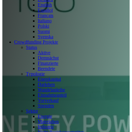
English
Español
Français
Italiano
Polski
Suomi
Svenska
Crowdfunding Projekte
Status
Aktive
Demnächst
Finanzierte
Beendete
Typologie
Eigenkapital
Darlehen
Wandelanleihe
Einnahmeanteil
Vorverkauf
Spenden
Sektor
Energie
Materialien
Industrie