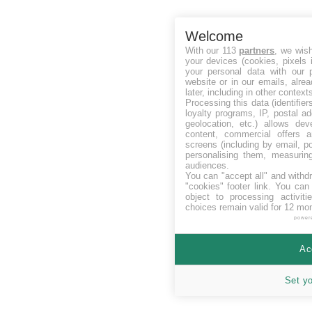
Welcome
With our 113
partners
, we wis
your devices (cookies, pixels 
your personal data with our p
website or in our emails, alre
later, including in other context
Processing this data (identifie
loyalty programs, IP, postal a
geolocation, etc.) allows dev
content, commercial offers
screens (including by email, p
personalising them, measurin
audiences.
You can "accept all" and withd
"cookies" footer link
. You can 
object to processing activit
choices remain valid for 12 mo
power
Ac
Set y