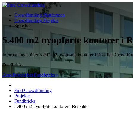
Crowdfunding Plattformen
Crowdfunding Projekte
Sprache
5.400 m2 nyopførte kontorer i R
Informationen über 5.400 m2 nyopførte kontorer i Roskilde Crowd
Fundbricks
Zum Projekt bei Fundbricks »
Find Crowdfunding
Projekte
Fundbricks
5.400 m2 nyopførte kontorer i Roskilde