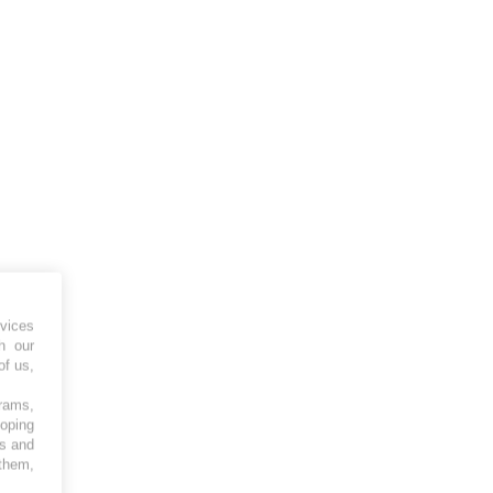
vices
h our
of us,
grams,
loping
es and
 them,