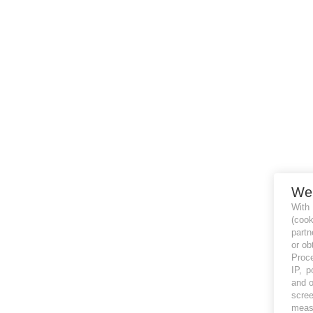
We
With
(coo
partn
or ob
Proce
IP, p
and o
scree
measu