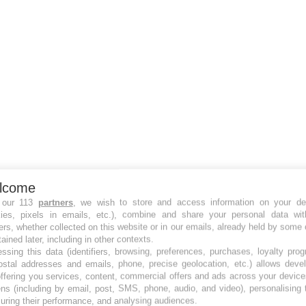
lcome
 our 113
partners
, we wish to store and access information on your de
kies, pixels in emails, etc.), combine and share your personal data wit
ers, whether collected on this website or in our emails, already held by some 
tained later, including in other contexts.
ssing this data (identifiers, browsing, preferences, purchases, loyalty pro
ostal addresses and emails, phone, precise geolocation, etc.) allows deve
ffering you services, content, commercial offers and ads across your devic
ns (including by email, post, SMS, phone, audio, and video), personalising
ring their performance, and analysing audiences.