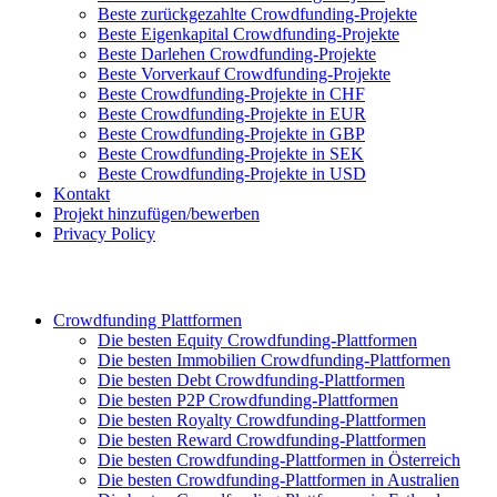
Beste zurückgezahlte Crowdfunding-Projekte
Beste Eigenkapital Crowdfunding-Projekte
Beste Darlehen Crowdfunding-Projekte
Beste Vorverkauf Crowdfunding-Projekte
Beste Crowdfunding-Projekte in CHF
Beste Crowdfunding-Projekte in EUR
Beste Crowdfunding-Projekte in GBP
Beste Crowdfunding-Projekte in SEK
Beste Crowdfunding-Projekte in USD
Kontakt
Projekt hinzufügen/bewerben
Privacy Policy
Crowdfunding Plattformen
Die besten Equity Crowdfunding-Plattformen
Die besten Immobilien Crowdfunding-Plattformen
Die besten Debt Crowdfunding-Plattformen
Die besten P2P Crowdfunding-Plattformen
Die besten Royalty Crowdfunding-Plattformen
Die besten Reward Crowdfunding-Plattformen
Die besten Crowdfunding-Plattformen in Österreich
Die besten Crowdfunding-Plattformen in Australien