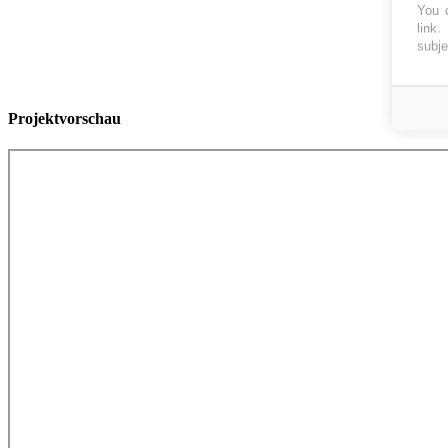
You c
link
.
subje
Projektvorschau