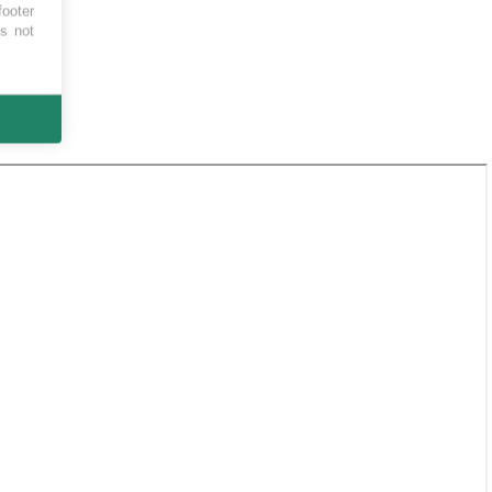
footer
es not