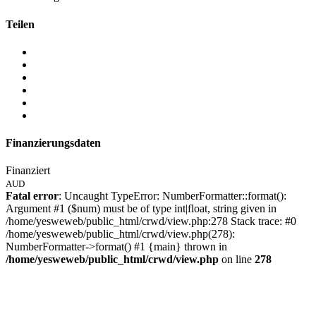
Teilen
Finanzierungsdaten
Finanziert
AUD
Fatal error
: Uncaught TypeError: NumberFormatter::format():
Argument #1 ($num) must be of type int|float, string given in
/home/yesweweb/public_html/crwd/view.php:278 Stack trace: #0
/home/yesweweb/public_html/crwd/view.php(278):
NumberFormatter->format() #1 {main} thrown in
/home/yesweweb/public_html/crwd/view.php
on line
278