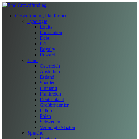
Crowdfunding Plattformen
Typologie
Equity
Immobilien
Debt
P2P
Royalty
Reward
Land
Österreich
Australien
Estland
Spanien
Finnland
Frankreich
Deutschland
Großbritannien
Italien
Polen
Schweden
Vereinigte Staaten
Sprache
Deutsch