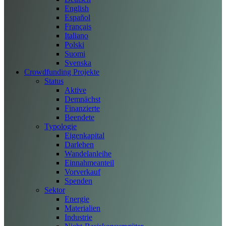
English
Español
Français
Italiano
Polski
Suomi
Svenska
Crowdfunding Projekte
Status
Aktive
Demnächst
Finanzierte
Beendete
Typologie
Eigenkapital
Darlehen
Wandelanleihe
Einnahmeanteil
Vorverkauf
Spenden
Sektor
Energie
Materialien
Industrie