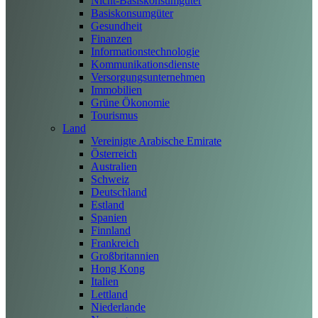
Nicht-Basiskonsumgüter
Basiskonsumgüter
Gesundheit
Finanzen
Informationstechnologie
Kommunikationsdienste
Versorgungsunternehmen
Immobilien
Grüne Ökonomie
Tourismus
Land
Vereinigte Arabische Emirate
Österreich
Australien
Schweiz
Deutschland
Estland
Spanien
Finnland
Frankreich
Großbritannien
Hong Kong
Italien
Lettland
Niederlande