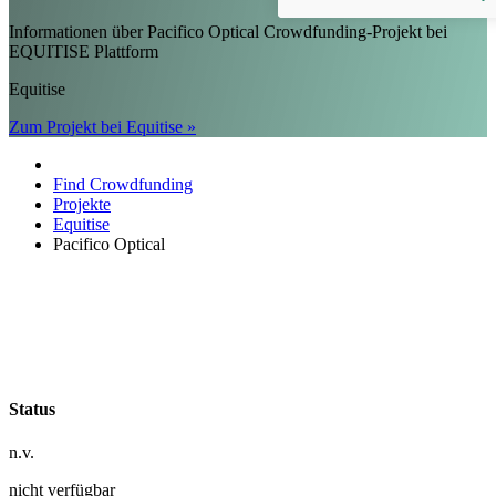
Informationen über Pacifico Optical Crowdfunding-Projekt bei
EQUITISE Plattform
Equitise
Zum Projekt bei Equitise »
Find Crowdfunding
Projekte
Equitise
Pacifico Optical
Status
n.v.
nicht verfügbar