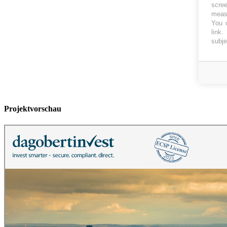
scree
measu
You c
link
.
subje
Projektvorschau