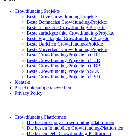
Crowdfunding Projekte
Beste aktive Crowdfunding-Projekte
Beste Demnächst Crowdfunding-Projekte
Beste finanzierte Crowdfunding-Projekte
Beste zurückgezahlte Crowdfunding-Projekte
Beste Eigenkapital Crowdfunding-Projekte
Beste Darlehen Crowdfunding-Projekte
Beste Vorverkauf Crowdfunding-Projekte
Beste Crowdfunding-Projekte in CHF
Beste Crowdfunding-Projekte in EUR
Beste Crowdfunding-Projekte in GBP
Beste Crowdfunding-Projekte in SEK
Beste Crowdfunding-Projekte in USD
Kontakt
Projekt hinzufügen/bewerben
Privacy Policy
Crowdfunding Plattformen
Die besten Equity Crowdfunding-Plattformen
Die besten Immobilien Crowdfunding-Plattformen
Die besten Debt Crowdfunding-Plattformen