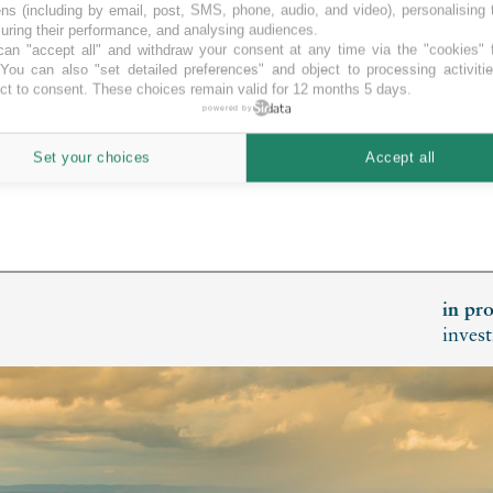
ns (including by email, post, SMS, phone, audio, and video), personalising
ring their performance, and analysing audiences.
an "accept all" and withdraw your consent at any time via the "cookies" 
 You can also "set detailed preferences" and object to processing activiti
ct to consent. These choices remain valid for 12 months 5 days.
powered by
Set your choices
Accept all