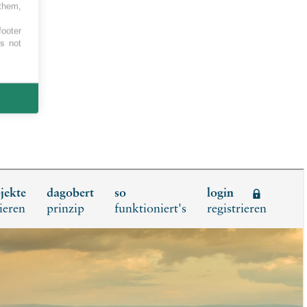
 them,
footer
es not