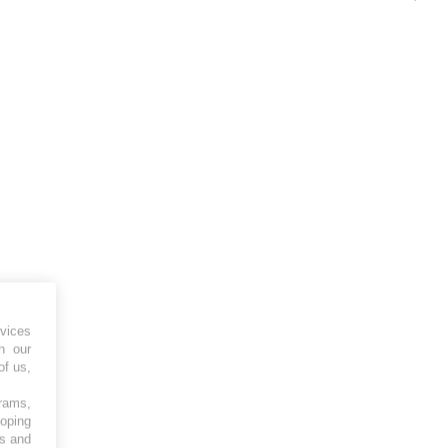
vices
h our
of us,
grams,
loping
es and