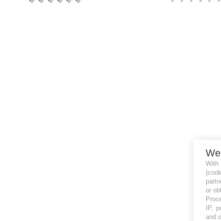
We
With
(coo
partn
or ob
Proce
IP, p
and o