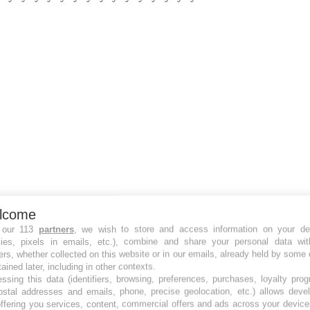
lcome
 our 113
partners
, we wish to store and access information on your de
kies, pixels in emails, etc.), combine and share your personal data wit
ers, whether collected on this website or in our emails, already held by some 
tained later, including in other contexts.
ssing this data (identifiers, browsing, preferences, purchases, loyalty pro
ostal addresses and emails, phone, precise geolocation, etc.) allows deve
ffering you services, content, commercial offers and ads across your devic