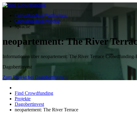
Crowdfunding Plattformen
Crowdfunding Projekte
Sprache
neopartement: The River Terra
Informationen über neopartement: The River Terrace Crowdfundi
Dagobertinvest
Zum Projekt bei Dagobertinvest »
Find Crowdfunding
Projekte
Dagobertinvest
neopartement: The River Terrace