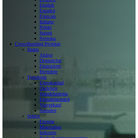
English
Español
Français
Italiano
Polski
Suomi
Svenska
Crowdfunding Projekte
Status
Aktive
Demnächst
Finanzierte
Beendete
Typologie
Eigenkapital
Darlehen
Wandelanleihe
Einnahmeanteil
Vorverkauf
Spenden
Sektor
Energie
Materialien
Industrie