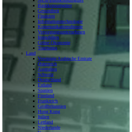
Nicht-Basiskonsumgüter
Basiskonsumgüter
Gesundheit
Finanzen
Informationstechnologie
Kommunikationsdienste
Versorgungsunternehmen
Immobilien
Grüne Ökonomie
Tourismus
Land
Vereinigte Arabische Emirate
Österreich
Australien
Schweiz
Deutschland
Estland
Spanien
Finnland
Frankreich
Großbritannien
Hong Kong
Italien
Lettland
Niederlande