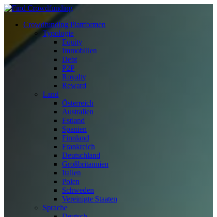
Crowdfunding Plattformen
Typologie
Equity
Immobilien
Debt
P2P
Royalty
Reward
Land
Österreich
Australien
Estland
Spanien
Finnland
Frankreich
Deutschland
Großbritannien
Italien
Polen
Schweden
Vereinigte Staaten
Sprache
Deutsch