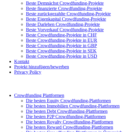
Beste Demnächst Crowdfunding-Projekte
Beste finanzierte Crowdfunding-Projekte
Beste zurückgezahlte Crowdfunding-Projekte
Beste Eigenkapital Crowdfunding-Projekte
Beste Darlehen Crowdfunding-Projekte
Beste Vorverkauf Crowdfunding-Projekte
Beste Crowdfunding-Projekte in CHF
Beste Crowdfunding-Projekte in EUR
Beste Crowdfunding-Projekte in GBP
Beste Crowdfunding-Projekte in SEK
Beste Crowdfunding-Projekte in USD
Kontakt
Projekt hinzufügen/bewerben
Privacy Policy
Crowdfunding Plattformen
Die besten Equity Crowdfunding-Plattformen
Die besten Immobilien Crowdfunding-Plattformen
Die besten Debt Crowdfunding-Plattformen
Die besten P2P Crowdfunding-Plattformen
Die besten Royalty Crowdfunding-Plattformen
Die besten Reward Crowdfunding-Plattformen