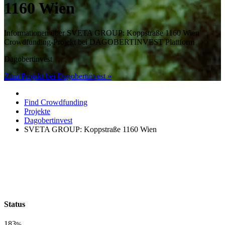
1160 Wien
Informationen über SVETA GROUP: Koppstraße 1160 Wien
Crowdfunding-Projekt bei DAGOBERTINVEST Plattform
Dagobertinvest
Zum Projekt bei Dagobertinvest »
Find Crowdfunding
Projekte
Dagobertinvest
SVETA GROUP: Koppstraße 1160 Wien
Status
183
%