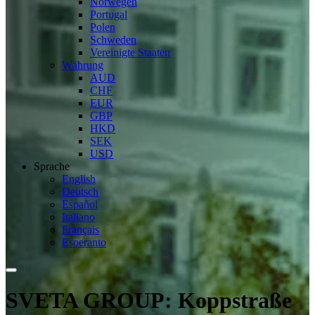
Norwegen
Portugal
Polen
Schweden
Vereinigte Staaten
Währung
AUD
CHF
EUR
GBP
HKD
SEK
USD
Sprache
English
Deutsch
Español
Italiano
Français
Esperanto
SVETA GROUP: Koppstraße