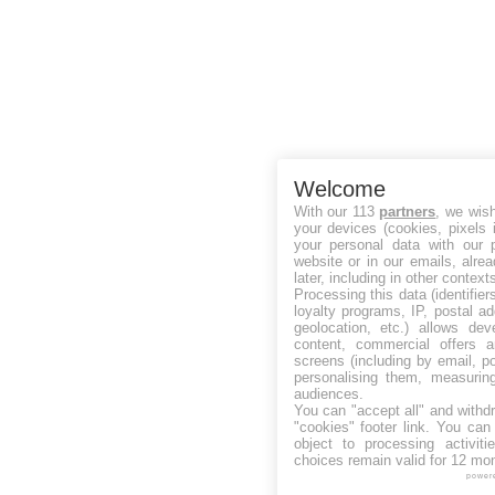
Welcome
With our 113
partners
, we wis
your devices (cookies, pixels 
your personal data with our p
website or in our emails, alre
later, including in other context
Processing this data (identifie
loyalty programs, IP, postal a
geolocation, etc.) allows dev
content, commercial offers
screens (including by email, p
personalising them, measurin
audiences.
You can "accept all" and withd
"cookies" footer link
. You can 
object to processing activit
choices remain valid for 12 mo
power