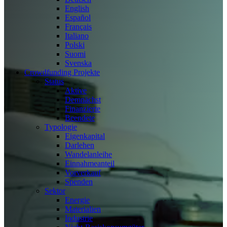
English
Español
Français
Italiano
Polski
Suomi
Svenska
Crowdfunding Projekte
Status
Aktive
Demnächst
Finanzierte
Beendete
Typologie
Eigenkapital
Darlehen
Wandelanleihe
Einnahmeanteil
Vorverkauf
Spenden
Sektor
Energie
Materialien
Industrie