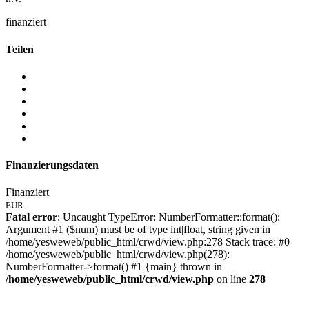
finanziert
Teilen
Finanzierungsdaten
Finanziert
EUR
Fatal error
: Uncaught TypeError: NumberFormatter::format():
Argument #1 ($num) must be of type int|float, string given in
/home/yesweweb/public_html/crwd/view.php:278 Stack trace: #0
/home/yesweweb/public_html/crwd/view.php(278):
NumberFormatter->format() #1 {main} thrown in
/home/yesweweb/public_html/crwd/view.php
on line
278