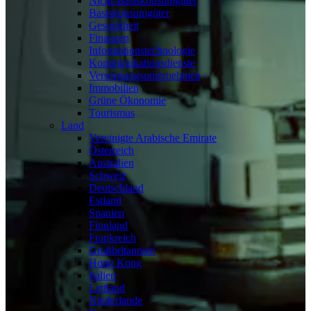
Nicht-Basiskonsumgüter
Basiskonsumgüter
Gesundheit
Finanzen
Informationstechnologie
Kommunikationsdienste
Versorgungsunternehmen
Immobilien
Grüne Ökonomie
Tourismus
Land
Vereinigte Arabische Emirate
Österreich
Australien
Schweiz
Deutschland
Estland
Spanien
Finnland
Frankreich
Großbritannien
Hong Kong
Italien
Lettland
Niederlande