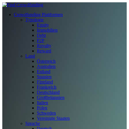
Crowdfunding Plattformen
Typologie
Equity
Immobilien
Debt
P2P
Royalty
Reward
Land
Österreich
Australien
Estland
Spanien
Finnland
Frankreich
Deutschland
Großbritannien
Italien
Polen
Schweden
Vereinigte Staaten
Sprache
Deutsch