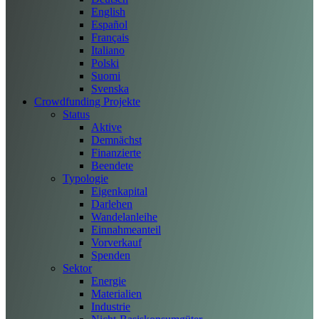
English
Español
Français
Italiano
Polski
Suomi
Svenska
Crowdfunding Projekte
Status
Aktive
Demnächst
Finanzierte
Beendete
Typologie
Eigenkapital
Darlehen
Wandelanleihe
Einnahmeanteil
Vorverkauf
Spenden
Sektor
Energie
Materialien
Industrie