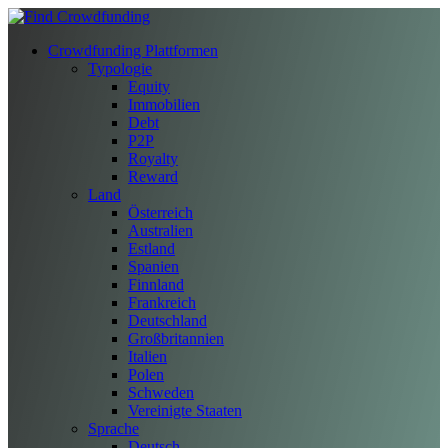
Crowdfunding Plattformen
Typologie
Equity
Immobilien
Debt
P2P
Royalty
Reward
Land
Österreich
Australien
Estland
Spanien
Finnland
Frankreich
Deutschland
Großbritannien
Italien
Polen
Schweden
Vereinigte Staaten
Sprache
Deutsch