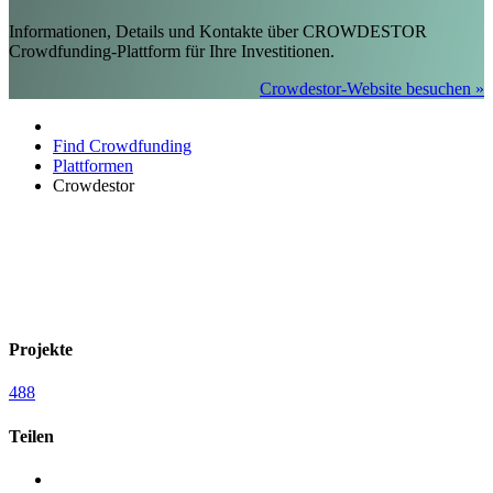
Informationen, Details und Kontakte über CROWDESTOR
Crowdfunding-Plattform für Ihre Investitionen.
Crowdestor-Website besuchen »
Find Crowdfunding
Plattformen
Crowdestor
Projekte
488
Teilen