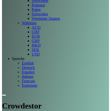
Norwegen
Portugal
Polen
Schweden
Vereinigte Staaten
Währung
AUD
CHF
EUR
GBP
HKD
SEK
USD
Sprache
English
Deutsch
Español
Italiano
Français
Esperanto
Crowdestor