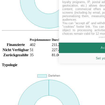
loyalty programs, IP, postal a
geolocation, etc.) allows dev
content, commercial offers
screens (including by email, p
personalising them, measurin
audiences.
You can "accept all" and withd
"cookies" footer link
. You can 
object to processing activit
choices remain valid for 12 mo
power
Projektnummer
Durchschnit. Finanz.
Finanzierte
402
211.23
%
Ac
Nicht Verfügbar
51
227.41
%
Zurückgezahlte
35
81.06
%
Set y
Typologie