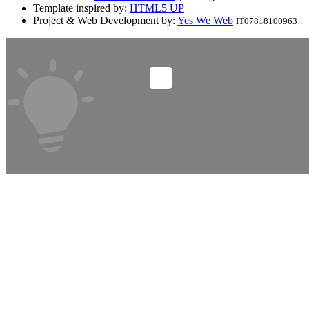
Template inspired by:
HTML5 UP
Project & Web Development by:
Yes We Web
IT07818100963