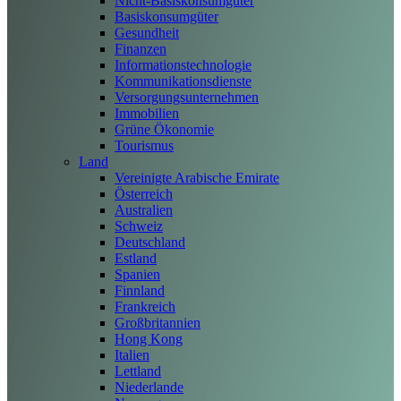
Nicht-Basiskonsumgüter
Basiskonsumgüter
Gesundheit
Finanzen
Informationstechnologie
Kommunikationsdienste
Versorgungsunternehmen
Immobilien
Grüne Ökonomie
Tourismus
Land
Vereinigte Arabische Emirate
Österreich
Australien
Schweiz
Deutschland
Estland
Spanien
Finnland
Frankreich
Großbritannien
Hong Kong
Italien
Lettland
Niederlande