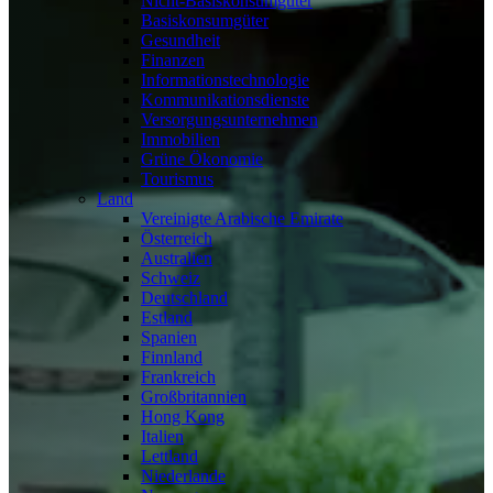
Nicht-Basiskonsumgüter
Basiskonsumgüter
Gesundheit
Finanzen
Informationstechnologie
Kommunikationsdienste
Versorgungsunternehmen
Immobilien
Grüne Ökonomie
Tourismus
Land
Vereinigte Arabische Emirate
Österreich
Australien
Schweiz
Deutschland
Estland
Spanien
Finnland
Frankreich
Großbritannien
Hong Kong
Italien
Lettland
Niederlande