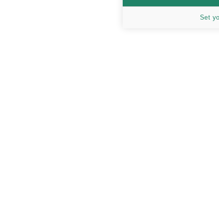
Set y