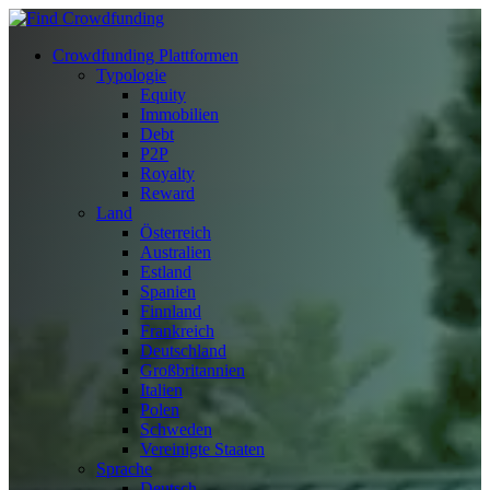
Crowdfunding Plattformen
Typologie
Equity
Immobilien
Debt
P2P
Royalty
Reward
Land
Österreich
Australien
Estland
Spanien
Finnland
Frankreich
Deutschland
Großbritannien
Italien
Polen
Schweden
Vereinigte Staaten
Sprache
Deutsch