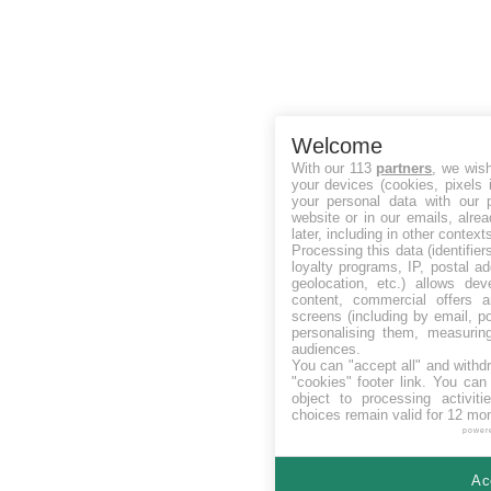
Welcome
With our 113
partners
, we wis
your devices (cookies, pixels 
your personal data with our p
website or in our emails, alre
later, including in other context
Processing this data (identifie
loyalty programs, IP, postal a
geolocation, etc.) allows dev
content, commercial offers
screens (including by email, p
personalising them, measurin
audiences.
You can "accept all" and withd
"cookies" footer link
. You can 
object to processing activit
choices remain valid for 12 mo
power
Ac