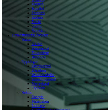
English
Español
Français
Italiano
Polski
Suomi
Svenska
Crowdfunding Projekte
Status
Aktive
Demnächst
Finanzierte
Beendete
Typologie
Eigenkapital
Darlehen
Wandelanleihe
Einnahmeanteil
Vorverkauf
Spenden
Sektor
Energie
Materialien
Industrie