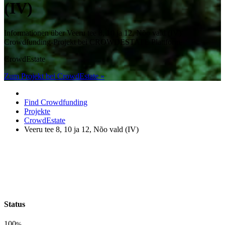
(IV)
Informationen über Veeru tee 8, 10 ja 12, Nõo vald (IV)
Crowdfunding-Projekt bei CROWDESTATE Plattform
CrowdEstate
Zum Projekt bei CrowdEstate »
Find Crowdfunding
Projekte
CrowdEstate
Veeru tee 8, 10 ja 12, Nõo vald (IV)
Status
100
%