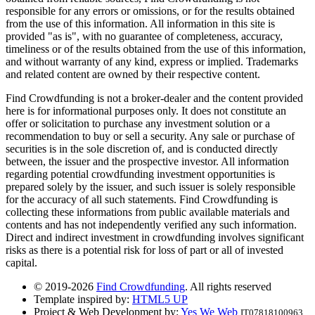
responsible for any errors or omissions, or for the results obtained
from the use of this information. All information in this site is
provided "as is", with no guarantee of completeness, accuracy,
timeliness or of the results obtained from the use of this information,
and without warranty of any kind, express or implied. Trademarks
and related content are owned by their respective content.
Find Crowdfunding is not a broker-dealer and the content provided
here is for informational purposes only. It does not constitute an
offer or solicitation to purchase any investment solution or a
recommendation to buy or sell a security. Any sale or purchase of
securities is in the sole discretion of, and is conducted directly
between, the issuer and the prospective investor. All information
regarding potential crowdfunding investment opportunities is
prepared solely by the issuer, and such issuer is solely responsible
for the accuracy of all such statements. Find Crowdfunding is
collecting these informations from public available materials and
contents and has not independently verified any such information.
Direct and indirect investment in crowdfunding involves significant
risks as there is a potential risk for loss of part or all of invested
capital.
© 2019-2026
Find Crowdfunding
. All rights reserved
Template inspired by:
HTML5 UP
Project & Web Development by:
Yes We Web
IT07818100963