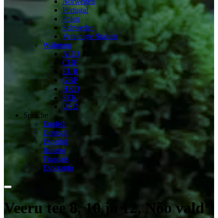
Norwegen
Portugal
Polen
Schweden
Vereinigte Staaten
Währung
AUD
CHF
EUR
GBP
HKD
SEK
USD
Sprache
English
Deutsch
Español
Italiano
Français
Esperanto
Veeru tee 8, 10 ja 12, Nõo vald